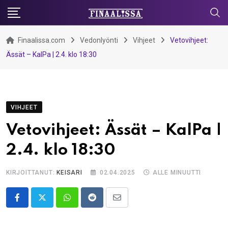
Skip
to
content
Finaalissa.com
Vedonlyönti
Vihjeet
Vetovihjeet:
Ässät – KalPa | 2.4. klo 18:30
VIHJEET
Vetovihjeet: Ässät – KalPa |
2.4. klo 18:30
KIRJOITTANUT:
KEISARI
02.04.2025
ALLE MINUUTTI
Whatsapp
Reddit
Share
via