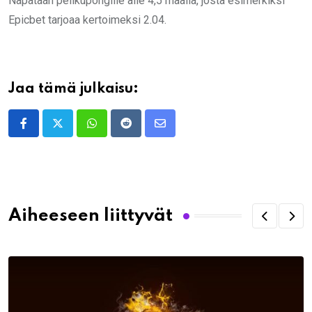
Napataan pelikupongille alle 4,5 maalia, josta esimerkiksi
Epicbet tarjoaa kertoimeksi 2.04.
Jaa tämä julkaisu:
Whatsapp
Reddit
Share
via
Email
Aiheeseen liittyvät