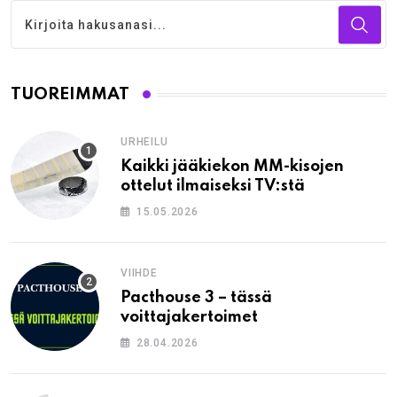
TUOREIMMAT
URHEILU
Kaikki jääkiekon MM-kisojen
ottelut ilmaiseksi TV:stä
15.05.2026
VIIHDE
Pacthouse 3 – tässä
voittajakertoimet
28.04.2026