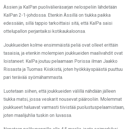
Ässien ja KalPan puolivälieräsarjan nelospeliin lähdetään
KalPan 2-1-johdossa. Etenkin Ässillä on tiukka paikka
edessään, sillä tappio tarkoittaisi sitä, että KalPa saisi
ottelupallon perjantaiksi kotikaukaloonsa.
Joukkueiden kolme ensimmäistä peliä ovat olleet erittäin
tasaisia, ja etenkin molempien joukkueiden maalivahdit ovat
loistaneet. KalPa joutuu pelaamaan Porissa ilman Jaakko
Rissasta ja Tuomas Kiiskistä, joten hyökkäyspäästä puuttuu
pari terävää syömähammasta.
Luotetaan siihen, että joukkueiden välillä nähdään jälleen
tiukka matsi, jossa veskarit nousevat päärooliin. Molemmat
joukkueet haluavat varmasti tiivistää puolustuspelaamistaan,
joten maalijuhlia tuskin on luvassa.