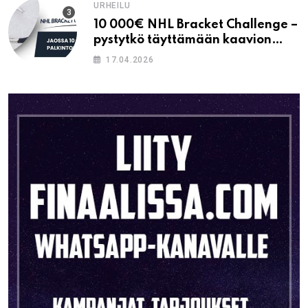
URHEILU
10 000€ NHL Bracket Challenge –
pystytkö täyttämään kaavion
oikein?
17.04.2026