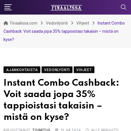
Skip
to
content
Finaalissa.com
Vedonlyönti
Vihjeet
Instant Combo
Cashback: Voit saada jopa 35% tappioistasi takaisin – mistä on
kyse?
AJANKOHTAISTA
VEDONLYÖNTI
VIHJEET
Instant Combo Cashback:
Voit saada jopa 35%
tappioistasi takaisin –
mistä on kyse?
KIRJOITTANUT:
TOIMITUS
31.08.2024
ALLE MINUUTTI