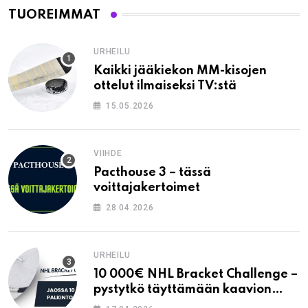
TUOREIMMAT
URHEILU
Kaikki jääkiekon MM-kisojen
ottelut ilmaiseksi TV:stä
15.05.2026
VIIHDE
Pacthouse 3 – tässä
voittajakertoimet
28.04.2026
URHEILU
10 000€ NHL Bracket Challenge –
pystytkö täyttämään kaavion
oikein?