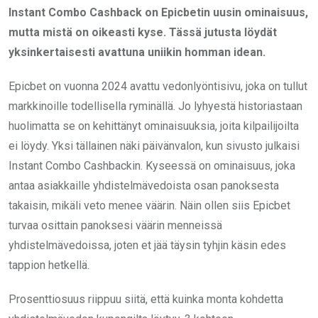
Instant Combo Cashback on Epicbetin uusin ominaisuus,
mutta mistä on oikeasti kyse. Tässä jutusta löydät
yksinkertaisesti avattuna uniikin homman idean.
Epicbet on vuonna 2024 avattu vedonlyöntisivu, joka on tullut
markkinoille todellisella ryminällä. Jo lyhyestä historiastaan
huolimatta se on kehittänyt ominaisuuksia, joita kilpailijoilta
ei löydy. Yksi tällainen näki päivänvalon, kun sivusto julkaisi
Instant Combo Cashbackin. Kyseessä on ominaisuus, joka
antaa asiakkaille yhdistelmävedoista osan panoksesta
takaisin, mikäli veto menee väärin. Näin ollen siis Epicbet
turvaa osittain panoksesi väärin menneissä
yhdistelmävedoissa, joten et jää täysin tyhjin käsin edes
tappion hetkellä.
Prosenttiosuus riippuu siitä, että kuinka monta kohdetta