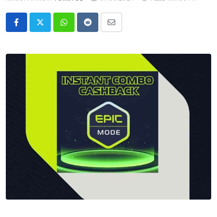
Whatsapp
Reddit
Share
via
Email