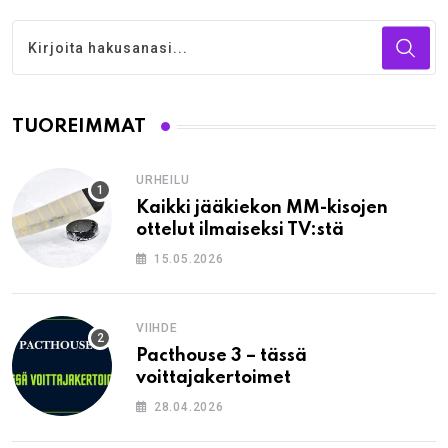
TUOREIMMAT
URHEILU
Kaikki jääkiekon MM-kisojen
ottelut ilmaiseksi TV:stä
15.05.2026
VIIHDE
Pacthouse 3 – tässä
voittajakertoimet
28.04.2026