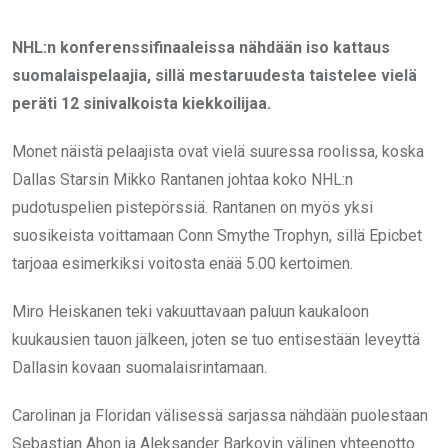
NHL:n konferenssifinaaleissa nähdään iso kattaus
suomalaispelaajia, sillä mestaruudesta taistelee vielä
peräti 12 sinivalkoista kiekkoilijaa.
Monet näistä pelaajista ovat vielä suuressa roolissa, koska
Dallas Starsin Mikko Rantanen johtaa koko NHL:n
pudotuspelien pistepörssiä. Rantanen on myös yksi
suosikeista voittamaan Conn Smythe Trophyn, sillä Epicbet
tarjoaa esimerkiksi voitosta enää 5.00 kertoimen.
Miro Heiskanen teki vakuuttavaan paluun kaukaloon
kuukausien tauon jälkeen, joten se tuo entisestään leveyttä
Dallasin kovaan suomalaisrintamaan.
Carolinan ja Floridan välisessä sarjassa nähdään puolestaan
Sebastian Ahon ja Aleksander Barkovin välinen yhteenotto.