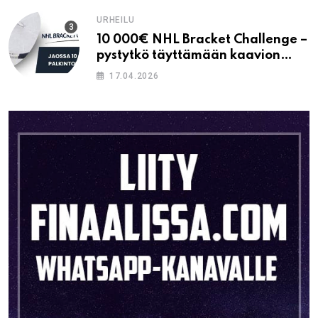
URHEILU
10 000€ NHL Bracket Challenge –
pystytkö täyttämään kaavion
oikein?
17.04.2026