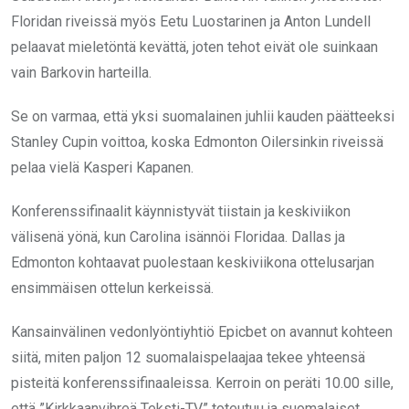
Floridan riveissä myös Eetu Luostarinen ja Anton Lundell
pelaavat mieletöntä kevättä, joten tehot eivät ole suinkaan
vain Barkovin harteilla.
Se on varmaa, että yksi suomalainen juhlii kauden päätteeksi
Stanley Cupin voittoa, koska Edmonton Oilersinkin riveissä
pelaa vielä Kasperi Kapanen.
Konferenssifinaalit käynnistyvät tiistain ja keskiviikon
välisenä yönä, kun Carolina isännöi Floridaa. Dallas ja
Edmonton kohtaavat puolestaan keskiviikona ottelusarjan
ensimmäisen ottelun kerkeissä.
Kansainvälinen vedonlyöntiyhtiö Epicbet on avannut kohteen
siitä, miten paljon 12 suomalaispelaajaa tekee yhteensä
pisteitä konferenssifinaaleissa. Kerroin on peräti 10.00 sille,
että ”Kirkkaanvihreä Teksti-TV” toteutuu ja suomalaiset