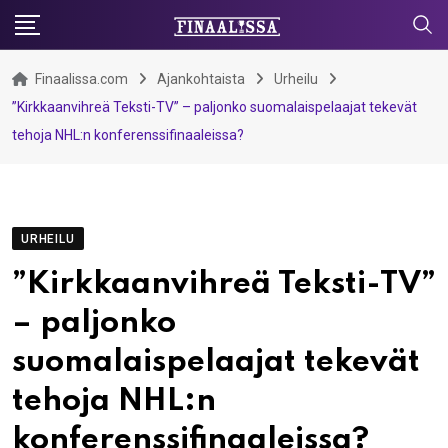
Skip
to
content
Finaalissa.com
Ajankohtaista
Urheilu
”Kirkkaanvihreä Teksti-TV” – paljonko suomalaispelaajat tekevät
tehoja NHL:n konferenssifinaaleissa?
URHEILU
”Kirkkaanvihreä Teksti-TV”
– paljonko
suomalaispelaajat tekevät
tehoja NHL:n
konferenssifinaaleissa?