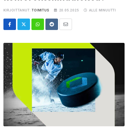
KIRJOITTANUT:
TOIMITUS
20.05.2025
ALLE MINUUTTI
Whatsapp
Reddit
Share
via
Email