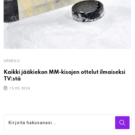
URHEILU
Kaikki jääkiekon MM-kisojen ottelut ilmaiseksi
TV:stä
15.05.2026