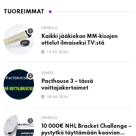
TUOREIMMAT
URHEILU
Kaikki jääkiekon MM-kisojen
ottelut ilmaiseksi TV:stä
15.05.2026
VIIHDE
Pacthouse 3 – tässä
voittajakertoimet
28.04.2026
URHEILU
10 000€ NHL Bracket Challenge –
pystytkö täyttämään kaavion