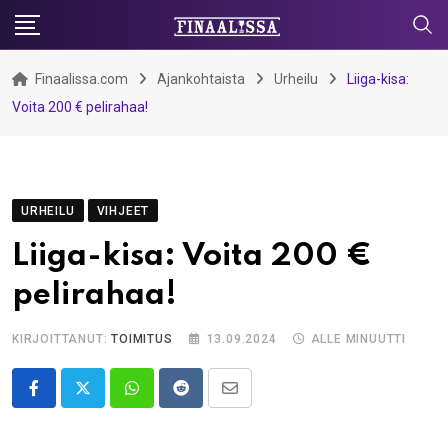
Skip
to
content
Finaalissa.com
Ajankohtaista
Urheilu
Liiga-kisa:
Voita 200 € pelirahaa!
URHEILU
VIHJEET
Liiga-kisa: Voita 200 €
pelirahaa!
KIRJOITTANUT:
TOIMITUS
13.09.2024
ALLE MINUUTTI
Whatsapp
Reddit
Share
via