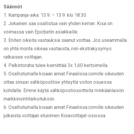
Säännöt
1.⁠ ⁠Kampanja-aika: 13.9. – 13.9. klo 18:30
2.⁠ ⁠⁠Jokainen saa osallistua vain yhden kerran. Kisa on
voimassa vain Epicbetin asiakkaille.
3.⁠ ⁠⁠Eniten oikeita vastauksia saanut voittaa. Jos useammalla
on yhtä monta oikeaa vastausta, niin ekstrakysymys
ratkaisee voittajan.
4.⁠ ⁠⁠Palkintoraha tulee kierrättää 3x 1,60 kertoimella.
5. Osallistumalla kisaan annat Finaalissa.comille oikeuden
ottaa sinuun sähköpostitse yhteyttä voiton osuessa
kohdalle. Emme käytä sähköpostiosoitteita minkäänlaisiin
markkinointitarkoituksiin.
6. Osallistumalla kisaan annat Finaalissa.comille oikeuden
julkaista voittajan etunimen Kisavoittajat-osiossa.