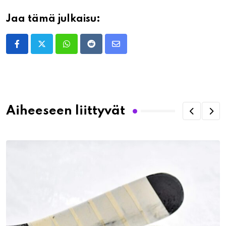
Jaa tämä julkaisu:
Whatsapp
Reddit
Share
via
Email
Aiheeseen liittyvät