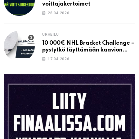
voittajakertoimet
28.04.2026
URHEILU
10 000€ NHL Bracket Challenge –
pystytkö täyttämään kaavion
oikein?
17.04.2026