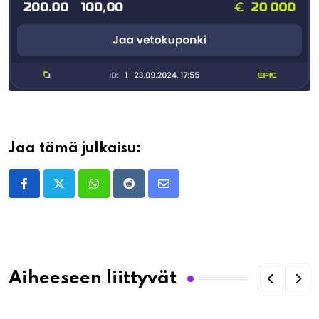
Jaa tämä julkaisu:
Whatsapp
Reddit
Share
via
Email
Aiheeseen liittyvät