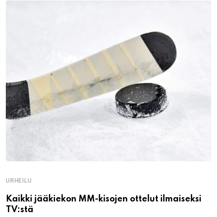
URHEILU
Kaikki jääkiekon MM-kisojen ottelut ilmaiseksi
TV:stä