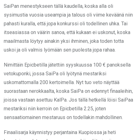
SaiPan menestykseen tällä kaudella, koska alla oli
sysimustia vuosia useampia ja talous oli viime keväänä niin
pahasti kuralla, että jopa konkurssi oli todellinen uhka. Tai
itseasiassa on väärin sanoa, että kukaan ei uskonut, koska
maailmasta löytyy ainakin yksi ihminen, joka toden totta
uskoi ja oli valmis lyömään sen puolesta jopa rahaa.
Nimittäin Epicbetilla jätettiin syyskuussa 100 € panoksella
vetokuponki, jossa SaiPa oli lyötynä mestariksi
uskomattomalla 200 kertoimella. Nyt tuo veto näyttää
suorastaan nerokkaalta, koska SaiPa on edennyt finaaleihin,
joissa vastaan asettuu KalPa. Jos tällä hetkellä löisi SaiPaa
mestariksi niin kerroin on Epicbetilla 2.25, joten
sensaatiomainen mestaruus on todellakin mahdollinen.
Finaalisarja käynnistyy perjantaina Kuopiossa ja heti