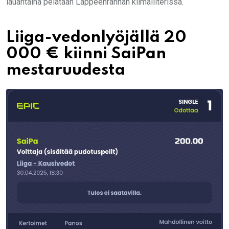
lauantaina pelataan Lappeenrannan kiimaliiterissä.
Liiga-vedonlyöjällä 20
000 € kiinni SaiPan
mestaruudesta