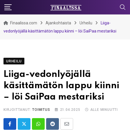
Skip
to
content
Finaalissa.com
Ajankohtaista
Urheilu
Liiga-
vedonlyöjällä käsittämätön lappu kiinni – löi SaiPaa mestariksi
URHEILU
Liiga-vedonlyöjällä
käsittämätön lappu kiinni
– löi SaiPaa mestariksi
KIRJOITTANUT:
TOIMITUS
21.04.2025
ALLE MINUUTTI
Whatsapp
Reddit
Share