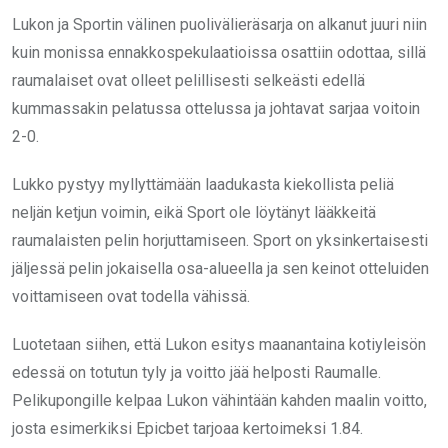
Lukon ja Sportin välinen puolivälieräsarja on alkanut juuri niin
kuin monissa ennakkospekulaatioissa osattiin odottaa, sillä
raumalaiset ovat olleet pelillisesti selkeästi edellä
kummassakin pelatussa ottelussa ja johtavat sarjaa voitoin
2-0.
Lukko pystyy myllyttämään laadukasta kiekollista peliä
neljän ketjun voimin, eikä Sport ole löytänyt lääkkeitä
raumalaisten pelin horjuttamiseen. Sport on yksinkertaisesti
jäljessä pelin jokaisella osa-alueella ja sen keinot otteluiden
voittamiseen ovat todella vähissä.
Luotetaan siihen, että Lukon esitys maanantaina kotiyleisön
edessä on totutun tyly ja voitto jää helposti Raumalle.
Pelikupongille kelpaa Lukon vähintään kahden maalin voitto,
josta esimerkiksi Epicbet tarjoaa kertoimeksi 1.84.