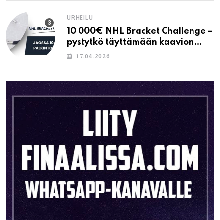
URHEILU
10 000€ NHL Bracket Challenge –
pystytkö täyttämään kaavion
oikein?
17.04.2026