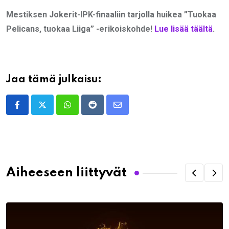
Mestiksen Jokerit-IPK-finaaliin tarjolla huikea ”Tuokaa
Pelicans, tuokaa Liiga” -erikoiskohde!
Lue lisää täältä
.
Jaa tämä julkaisu:
Whatsapp
Reddit
Share
via
Email
Aiheeseen liittyvät