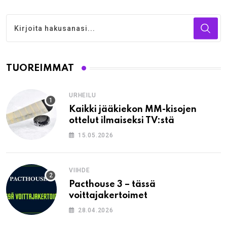
TUOREIMMAT
URHEILU
Kaikki jääkiekon MM-kisojen
ottelut ilmaiseksi TV:stä
15.05.2026
VIIHDE
Pacthouse 3 – tässä
voittajakertoimet
28.04.2026