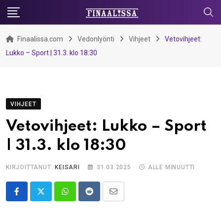
Skip
to
content
Finaalissa.com
Vedonlyönti
Vihjeet
Vetovihjeet:
Lukko – Sport | 31.3. klo 18:30
VIHJEET
Vetovihjeet: Lukko – Sport
| 31.3. klo 18:30
KIRJOITTANUT:
KEISARI
31.03.2025
ALLE MINUUTTI
Whatsapp
Reddit
Share
via