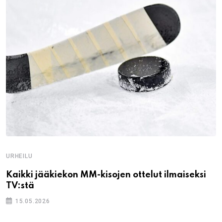
URHEILU
Kaikki jääkiekon MM-kisojen ottelut ilmaiseksi
TV:stä
15.05.2026