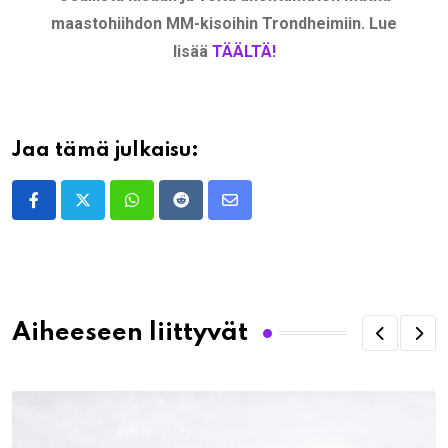
maastohiihdon MM-kisoihin Trondheimiin. Lue
lisää
TÄÄLTÄ!
Jaa tämä julkaisu:
Whatsapp
Reddit
Share
via
Email
Aiheeseen liittyvät