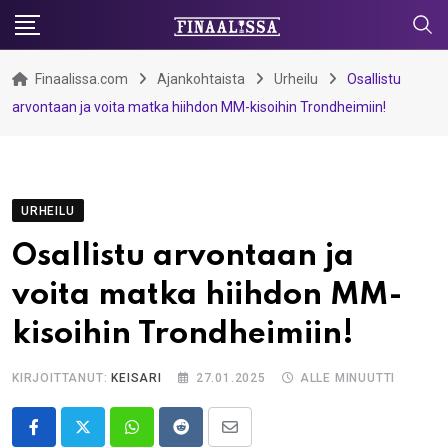
Skip
to
content
Finaalissa.com
Ajankohtaista
Urheilu
Osallistu
arvontaan ja voita matka hiihdon MM-kisoihin Trondheimiin!
URHEILU
Osallistu arvontaan ja
voita matka hiihdon MM-
kisoihin Trondheimiin!
KIRJOITTANUT:
KEISARI
27.01.2025
ALLE MINUUTTI
Whatsapp
Reddit
Share