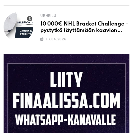
URHEILU
10 000€ NHL Bracket Challenge –
pystytkö täyttämään kaavion
oikein?
17.04.2026