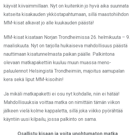
käyvät kiivaimmillaan. Nyt on kuitenkin jo hyvä aika suunnata
katseita kisakauden ykköstapahtumaan, sillä maastohiihdon
MM-kisat alkavat jo alle kuukauden päästä!
MM-kisat kisataan Norjan Trondheimissa 26. helmikuuta – 9.
maaliskuuta. Nyt on tarjolla huikaiseva mahdollisuus päästä
nauttimaan kisatunnelmasta paikan päälle. Palkintona
olevaan matkapakettiin kuuluu muun muassa meno-
paluulennot Helsingistä Trondheimiin, majoitus aamupalan
kera sekä liput MM-kisoihin!
Ja mikäli matkapaketti ei osu nyt kohdalle, niin ei hätää!
Mahdollisuuksia voittaa matka on nimittäin tämän viikon
jälkeen vielä kolme kappaletta, sillä joka viikko pyörähtää
käyntiin uusi kilpailu, jossa palkinto on sama.
Osallistu kisaan ja voita unohtumaton matka