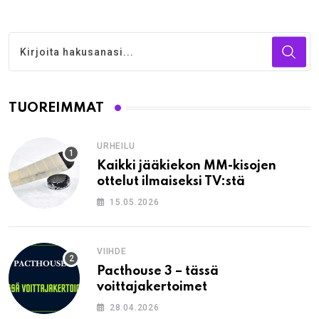
TUOREIMMAT
URHEILU
Kaikki jääkiekon MM-kisojen
ottelut ilmaiseksi TV:stä
15.05.2026
VIIHDE
Pacthouse 3 – tässä
voittajakertoimet
28.04.2026