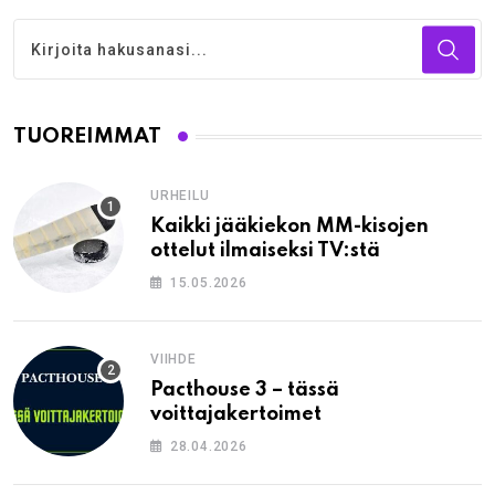
TUOREIMMAT
URHEILU
Kaikki jääkiekon MM-kisojen
ottelut ilmaiseksi TV:stä
15.05.2026
VIIHDE
Pacthouse 3 – tässä
voittajakertoimet
28.04.2026