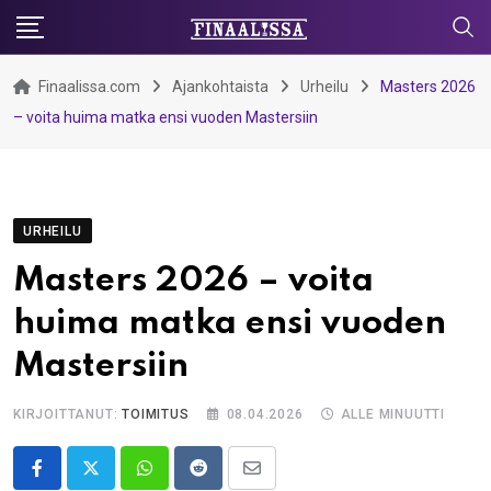
Skip
to
content
Finaalissa.com
Ajankohtaista
Urheilu
Masters 2026
– voita huima matka ensi vuoden Mastersiin
URHEILU
Masters 2026 – voita
huima matka ensi vuoden
Mastersiin
KIRJOITTANUT:
TOIMITUS
08.04.2026
ALLE MINUUTTI
Whatsapp
Reddit
Share