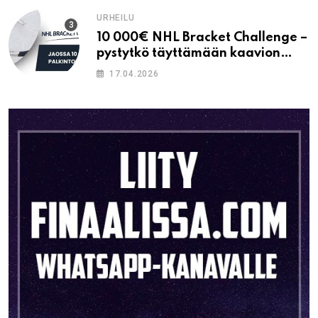
URHEILU
10 000€ NHL Bracket Challenge –
pystytkö täyttämään kaavion
oikein?
17.04.2026