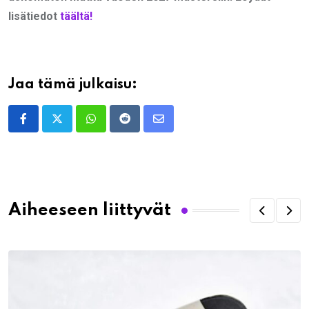
lisätiedot
täältä!
Jaa tämä julkaisu:
Whatsapp
Reddit
Share
via
Email
Aiheeseen liittyvät