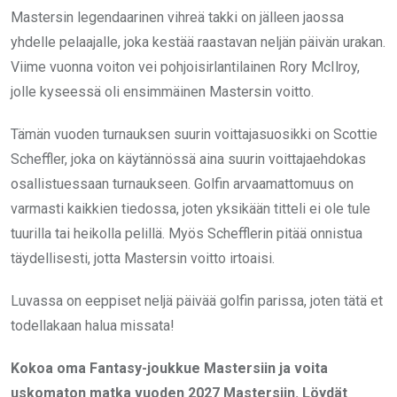
Mastersin legendaarinen vihreä takki on jälleen jaossa
yhdelle pelaajalle, joka kestää raastavan neljän päivän urakan.
Viime vuonna voiton vei pohjoisirlantilainen Rory McIlroy,
jolle kyseessä oli ensimmäinen Mastersin voitto.
Tämän vuoden turnauksen suurin voittajasuosikki on Scottie
Scheffler, joka on käytännössä aina suurin voittajaehdokas
osallistuessaan turnaukseen. Golfin arvaamattomuus on
varmasti kaikkien tiedossa, joten yksikään titteli ei ole tule
tuurilla tai heikolla pelillä. Myös Schefflerin pitää onnistua
täydellisesti, jotta Mastersin voitto irtoaisi.
Luvassa on eeppiset neljä päivää golfin parissa, joten tätä et
todellakaan halua missata!
Kokoa oma Fantasy-joukkue Mastersiin ja voita
uskomaton matka vuoden 2027 Mastersiin. Löydät