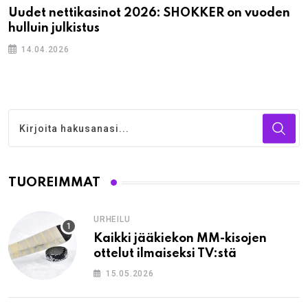
Uudet nettikasinot 2026: SHOKKER on vuoden
hulluin julkistus
14.04.2026
TUOREIMMAT
URHEILU
Kaikki jääkiekon MM-kisojen
ottelut ilmaiseksi TV:stä
15.05.2026