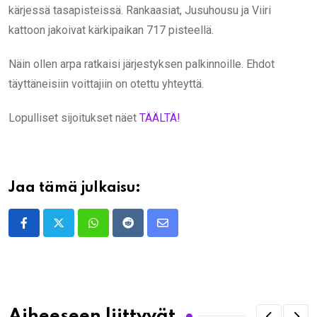
kärjessä tasapisteissä. Rankaasiat, Jusuhousu ja Viiri
kattoon jakoivat kärkipaikan 717 pisteellä.
Näin ollen arpa ratkaisi järjestyksen palkinnoille. Ehdot
täyttäneisiin voittajiin on otettu yhteyttä.
Lopulliset sijoitukset näet
TÄÄLTÄ!
Jaa tämä julkaisu:
Whatsapp
Reddit
Share
via
Email
Aiheeseen liittyvät