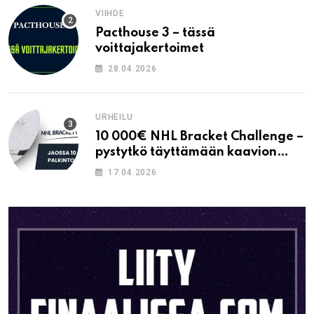
VIIHDE
Pacthouse 3 – tässä
voittajakertoimet
28.04.2026
URHEILU
10 000€ NHL Bracket Challenge –
pystytkö täyttämään kaavion
oikein?
17.04.2026