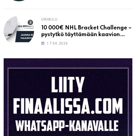
URHEILU
10 000€ NHL Bracket Challenge –
pystytkö täyttämään kaavion
oikein?
17.04.2026