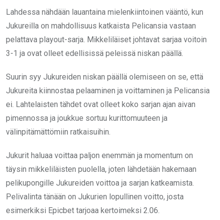
Lahdessa nähdään lauantaina mielenkiintoinen vääntö, kun
Jukureilla on mahdollisuus katkaista Pelicansia vastaan
pelattava playout-sarja. Mikkeliläiset johtavat sarjaa voitoin
3-1 ja ovat olleet edellisissä peleissä niskan päällä.
Suurin syy Jukureiden niskan päällä olemiseen on se, että
Jukureita kiinnostaa pelaaminen ja voittaminen ja Pelicansia
ei. Lahtelaisten tähdet ovat olleet koko sarjan ajan aivan
pimennossa ja joukkue sortuu kurittomuuteen ja
välinpitämättömiin ratkaisuihin.
Jukurit haluaa voittaa paljon enemmän ja momentum on
täysin mikkeliläisten puolella, joten lähdetään hakemaan
pelikupongille Jukureiden voittoa ja sarjan katkeamista.
Pelivalinta tänään on Jukurien lopullinen voitto, josta
esimerkiksi Epicbet tarjoaa kertoimeksi 2.06.