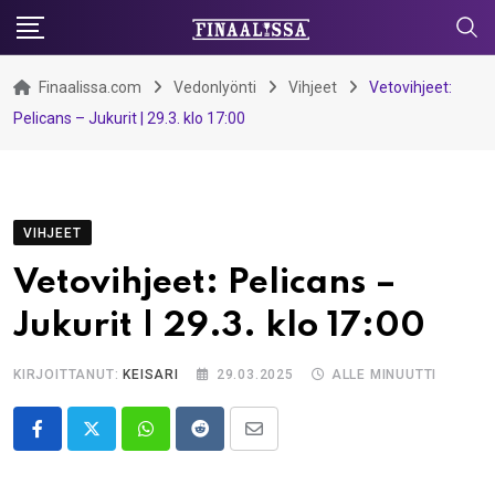
Skip
to
content
Finaalissa.com
Vedonlyönti
Vihjeet
Vetovihjeet:
Pelicans – Jukurit | 29.3. klo 17:00
VIHJEET
Vetovihjeet: Pelicans –
Jukurit | 29.3. klo 17:00
KIRJOITTANUT:
KEISARI
29.03.2025
ALLE MINUUTTI
Whatsapp
Reddit
Share
via