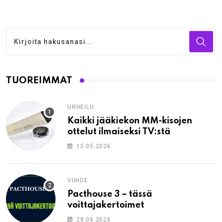
TUOREIMMAT
URHEILU
Kaikki jääkiekon MM-kisojen
ottelut ilmaiseksi TV:stä
15.05.2026
VIIHDE
Pacthouse 3 – tässä
voittajakertoimet
28.04.2026