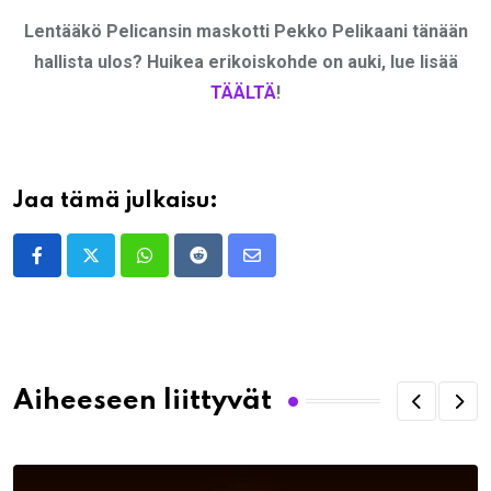
Lentääkö Pelicansin maskotti Pekko Pelikaani tänään
hallista ulos? Huikea erikoiskohde on auki, lue lisää
TÄÄLTÄ
!
Jaa tämä julkaisu:
Whatsapp
Reddit
Share
via
Email
Aiheeseen liittyvät