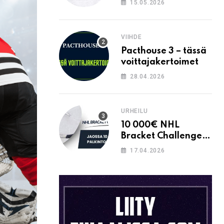
15.05.2026
VIIHDE
Pacthouse 3 – tässä
voittajakertoimet
28.04.2026
URHEILU
10 000€ NHL
Bracket Challenge –
pystytkö
17.04.2026
täyttämään kaavion
oikein?