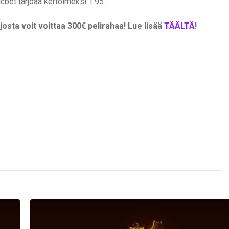
icbet tarjoaa kertoimeksi 1.95.
josta voit voittaa 300€ pelirahaa! Lue lisää
TÄÄLTÄ
!