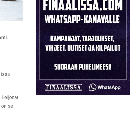
omi.
sissa
 Leijonat
, on se