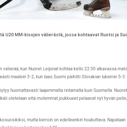
stä U20 MM-kisojen välierästä, jossa kohtaavat Ruotsi ja Su
 välierää, kun Nuoret Leijonat kohtaa kello 22:30 alkavassa mat
ästi maalein 3-2, kun taas Suomi päihitti Slovakian lukemin 5-3.
 löytyy huomattavasti laajemmalta rintamalta kuin Suomella. Nuoret
mikäli oletetaan että molemmat joukkueet pelaavat nyt hyvän pelin
kkosuosikiksi, mutta kerroin on edelleenkin houkuttava. Napataan