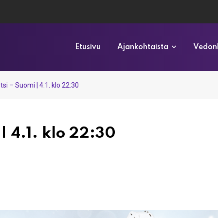
Etusivu
Ajankohtaista
Vedonl
si – Suomi | 4.1. klo 22:30
| 4.1. klo 22:30