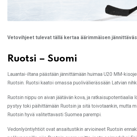
Vetovihjeet tulevat tällä kertaa äärimmäisen jännittävä
Ruotsi – Suomi
Lauantai-iltana päästään jännittämään huimaa U20 MM-kisojen
Ruotsin. Ruotsi kaatoi omassa puolivälierässään Latvian nihke
Ruotsin nippu on aivan jäätävän kova, ja ratkaisupotentiaalia
pystyy toki päihittämään Ruotsin ja sitä toivotaankin, mutta 
Ruotsin hyvä valitettavasti Suomea parempi.
Vedonlyöntiyhtiöt ovat ansaitustikin arvioineet Ruotsin enna