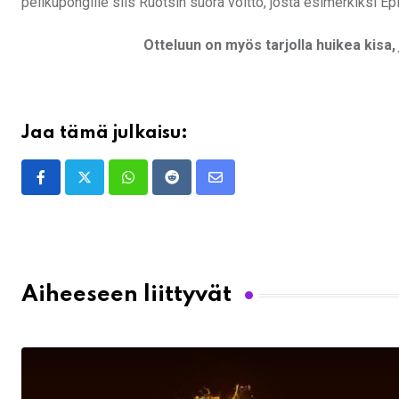
pelikupongille siis Ruotsin suora voitto, josta esimerkiksi Ep
Otteluun on myös tarjolla huikea kisa, 
Jaa tämä julkaisu:
Whatsapp
Reddit
Share
via
Email
Aiheeseen liittyvät