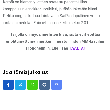
Kärpät on hieman yllättäen asetettu perjantai-illan
kamppailuun ennakkosuosikiksi, ja tähän isketään kiinni.
Pelikupongille kelpaa loistavasti SaiPan lopullinen voitto,
josta esimerkiksi Epicbet tarjoaa kertoimeksi 2.01.
Tarjolla on myös mieletön kisa, josta voit voittaa
unohtumattoman matkan maastohiihdon MM-kisoihin
Trondheimiin. Lue lisää
TÄÄLTÄ!
Jaa tämä julkaisu:
Whatsapp
Reddit
Share
via
Email