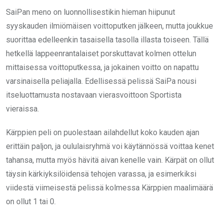
SaiPan meno on luonnollisestikin hieman hiipunut
syyskauden ilmiömäisen voittoputken jälkeen, mutta joukkue
suorittaa edelleenkin tasaisella tasolla illasta toiseen. Tällä
hetkellä lappeenrantalaiset porskuttavat kolmen ottelun
mittaisessa voittoputkessa, ja jokainen voitto on napattu
varsinaisella peliajalla. Edellisessä pelissä SaiPa nousi
itseluottamusta nostavaan vierasvoittoon Sportista
vieraissa.
Kärppien peli on puolestaan ailahdellut koko kauden ajan
erittäin paljon, ja oululaisryhmä voi käytännössä voittaa kenet
tahansa, mutta myös hävitä aivan kenelle vain. Kärpät on ollut
täysin kärkiyksilöidensä tehojen varassa, ja esimerkiksi
viidestä viimeisestä pelissä kolmessa Kärppien maalimäärä
on ollut 1 tai 0.