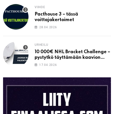
VIIHDE
Pacthouse 3 – tässä
voittajakertoimet
28.04.2026
URHEILU
10 000€ NHL Bracket Challenge –
pystytkö täyttämään kaavion
oikein?
17.04.2026