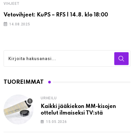
VIHJEET
Vetovihjeet: KuPS – RFS | 14.8. klo 18:00
14.08.2025
TUOREIMMAT
URHEILU
Kaikki jääkiekon MM-kisojen
ottelut ilmaiseksi TV:stä
15.05.2026