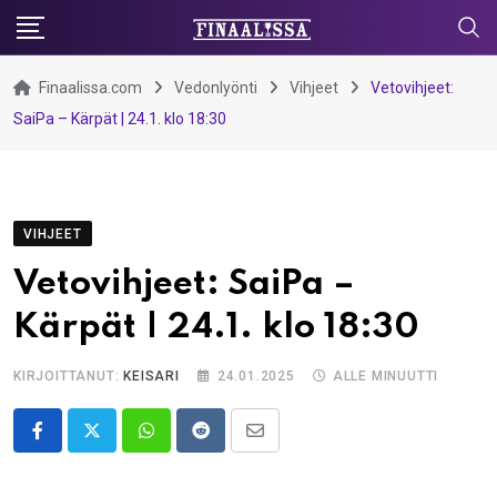
Skip
to
content
Finaalissa.com
Vedonlyönti
Vihjeet
Vetovihjeet:
SaiPa – Kärpät | 24.1. klo 18:30
VIHJEET
Vetovihjeet: SaiPa –
Kärpät | 24.1. klo 18:30
KIRJOITTANUT:
KEISARI
24.01.2025
ALLE MINUUTTI
Whatsapp
Reddit
Share
via