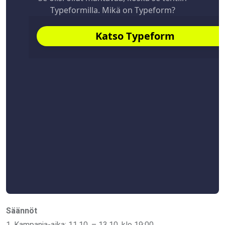
Säännöt
1.⁠ ⁠Kampanja-aika: 11.10. – 13.10. klo 19:00