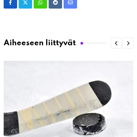
Whatsapp
Reddit
Share
via
Email
Aiheeseen liittyvät