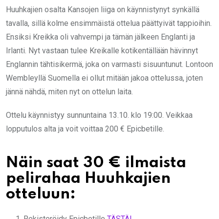
Huuhkajien osalta Kansojen liiga on käynnistynyt synkällä
tavalla, sillä kolme ensimmäistä ottelua päättyivät tappioihin.
Ensiksi Kreikka oli vahvempi ja tämän jälkeen Englanti ja
Irlanti. Nyt vastaan tulee Kreikalle kotikentällään hävinnyt
Englannin tähtisikermä, joka on varmasti sisuuntunut. Lontoon
Wembleyllä Suomella ei ollut mitään jakoa ottelussa, joten
jännä nähdä, miten nyt on ottelun laita.
Ottelu käynnistyy sunnuntaina 13.10. klo 19:00. Veikkaa
lopputulos alta ja voit voittaa 200 € Epicbetille.
Näin saat 30 € ilmaista
pelirahaa Huuhkajien
otteluun:
Rekisteröidy Epicbetille
TÄSTÄ!