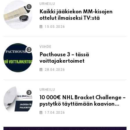
URHEILU
Kaikki jääkiekon MM-kisojen
ottelut ilmaiseksi TV:stä
15.05.2026
VIIHDE
Pacthouse 3 – tässä
voittajakertoimet
28.04.2026
URHEILU
10 000€ NHL Bracket Challenge –
pystytkö täyttämään kaavion
oikein?
17.04.2026