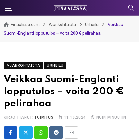
Skip
to
content
Finaalissa.com
Ajankohtaista
Urheilu
Veikkaa
Suomi-Englanti lopputulos – voita 200 € pelirahaa
AJANKOHTAISTA
URHEILU
Veikkaa Suomi-Englanti
lopputulos – voita 200 €
pelirahaa
KIRJOITTANUT:
TOIMITUS
11.10.2024
NOIN MINUUTIN
Whatsapp
Reddit
Share