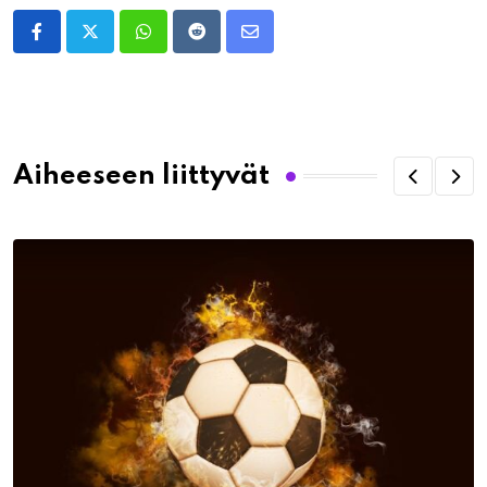
Whatsapp
Reddit
Share
via
Email
Aiheeseen liittyvät