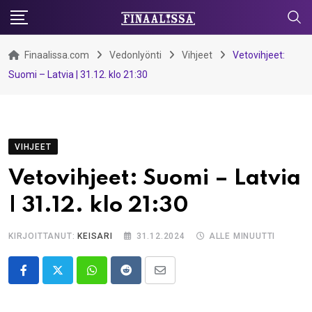
Skip
to
content
Finaalissa.com
Vedonlyönti
Vihjeet
Vetovihjeet:
Suomi – Latvia | 31.12. klo 21:30
VIHJEET
Vetovihjeet: Suomi – Latvia
| 31.12. klo 21:30
KIRJOITTANUT:
KEISARI
31.12.2024
ALLE MINUUTTI
Whatsapp
Reddit
Share
via