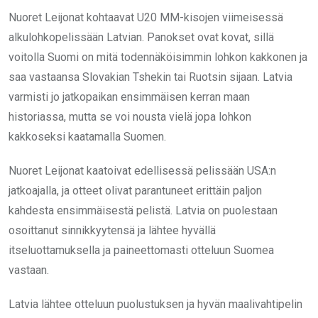
Nuoret Leijonat kohtaavat U20 MM-kisojen viimeisessä
alkulohkopelissään Latvian. Panokset ovat kovat, sillä
voitolla Suomi on mitä todennäköisimmin lohkon kakkonen ja
saa vastaansa Slovakian Tshekin tai Ruotsin sijaan. Latvia
varmisti jo jatkopaikan ensimmäisen kerran maan
historiassa, mutta se voi nousta vielä jopa lohkon
kakkoseksi kaatamalla Suomen.
Nuoret Leijonat kaatoivat edellisessä pelissään USA:n
jatkoajalla, ja otteet olivat parantuneet erittäin paljon
kahdesta ensimmäisestä pelistä. Latvia on puolestaan
osoittanut sinnikkyytensä ja lähtee hyvällä
itseluottamuksella ja paineettomasti otteluun Suomea
vastaan.
Latvia lähtee otteluun puolustuksen ja hyvän maalivahtipelin