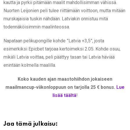
kautta ja pyrkii pitämään maalit mahdollisimman vähissä.
Nuorten Leijonien peli tulee riittämään voittoon, mutta mitään
murskajaisia tuskin nähdään. Latviakin onnistuu mitä
todennäköisimmin maalinteossa.
Napataan pelikupongille kohde ”Latvia +3,5”, josta
esimerkiksi Epicbet tarjoaa kertoimeksi 2.05. Kohde osuu,
mikäli Latvia voittaa, peli päättyy tasan tai Latvia häviää
enintään kolmella maalilla.
Koko kauden ajan maastohiihdon jokaiseen
maailmancup-viikonloppuun on tarjolla 25 € bonus.
Lue
lisää täältä
!
Jaa tämä julkaisu: