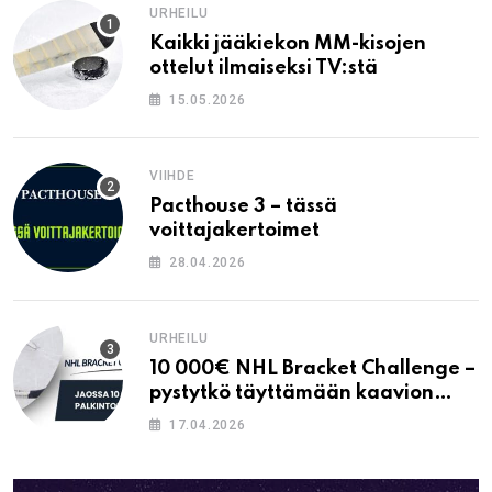
URHEILU
Kaikki jääkiekon MM-kisojen
ottelut ilmaiseksi TV:stä
15.05.2026
VIIHDE
Pacthouse 3 – tässä
voittajakertoimet
28.04.2026
URHEILU
10 000€ NHL Bracket Challenge –
pystytkö täyttämään kaavion
oikein?
17.04.2026