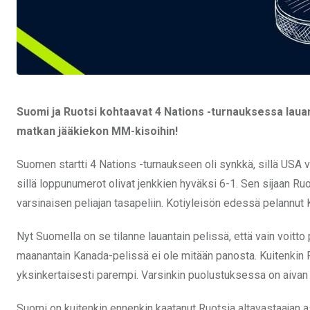
Suomi ja Ruotsi kohtaavat 4 Nations -turnauksessa lauant
matkan jääkiekon MM-kisoihin!
Suomen startti 4 Nations -turnaukseen oli synkkä, sillä USA 
sillä loppunumerot olivat jenkkien hyväksi 6-1. Sen sijaan Ru
varsinaisen peliajan tasapeliin. Kotiyleisön edessä pelannut K
Nyt Suomella on se tilanne lauantain pelissä, että vain voitto p
maanantain Kanada-pelissä ei ole mitään panosta. Kuitenkin Ru
yksinkertaisesti parempi. Varsinkin puolustuksessa on aivan 
Suomi on kuitenkin ennenkin kaatanut Ruotsia altavastaajan a