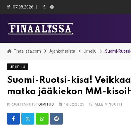
Skip
07.08.2026
to
content
Finaalissa.com
Ajankohtaista
Urheilu
Suomi-Ruotsi-
URHEILU
Suomi-Ruotsi-kisa! Veikkaa
matka jääkiekon MM-kisoi
KIRJOITTANUT:
TOIMITUS
14.02.2025
ALLE MINUUTTI
Whatsapp
Reddit