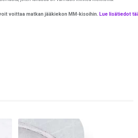
voit voittaa matkan jääkiekon MM-kisoihin.
Lue lisätiedot tää