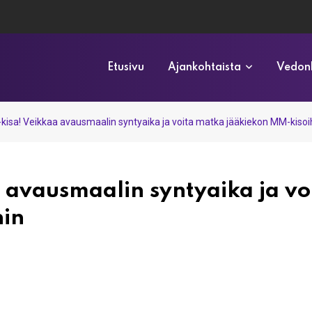
Etusivu
Ajankohtaista
Vedonl
kisa! Veikkaa avausmaalin syntyaika ja voita matka jääkiekon MM-kisoi
 avausmaalin syntyaika ja vo
hin