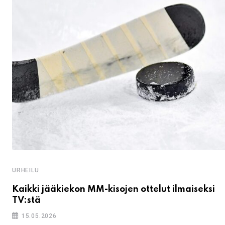
URHEILU
Kaikki jääkiekon MM-kisojen ottelut ilmaiseksi
TV:stä
15.05.2026