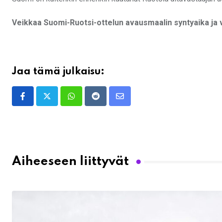
Veikkaa Suomi-Ruotsi-ottelun avausmaalin syntyaika ja 
Jaa tämä julkaisu:
Whatsapp
Reddit
Share
via
Email
Aiheeseen liittyvät