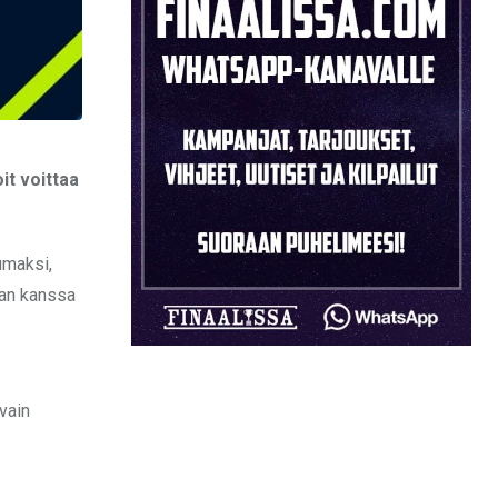
it voittaa
umaksi,
dan kanssa
vain