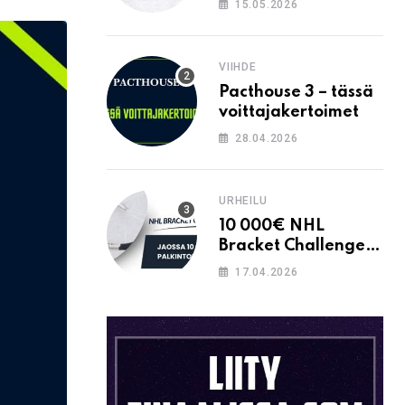
15.05.2026
Email
VIIHDE
Pacthouse 3 – tässä
voittajakertoimet
28.04.2026
URHEILU
10 000€ NHL
Bracket Challenge –
pystytkö
17.04.2026
täyttämään kaavion
oikein?