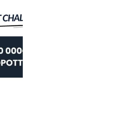
URHEILU
Masters 2026 – voita huima matka ensi
08.04.2026