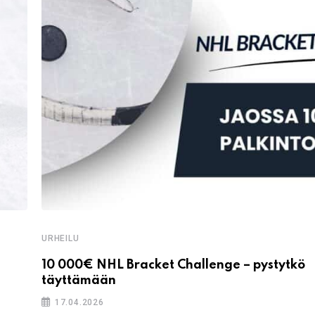
URHEILU
10 000€ NHL Bracket Challenge – pystytkö
täyttämään
17.04.2026