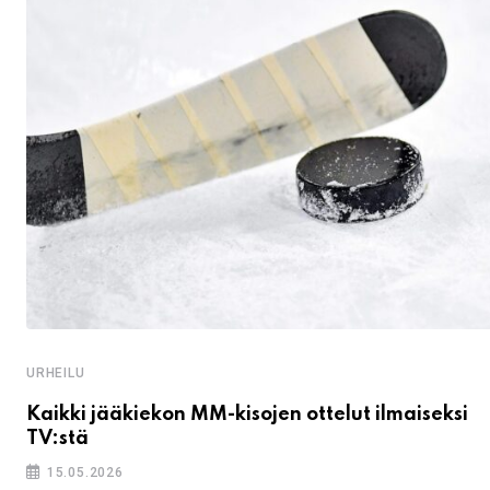
URHEILU
Kaikki jääkiekon MM-kisojen ottelut ilmaiseksi
TV:stä
15.05.2026