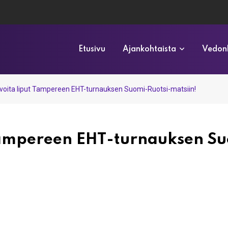
Etusivu
Ajankohtaista
Vedonl
: voita liput Tampereen EHT-turnauksen Suomi-Ruotsi-matsiin!
 Tampereen EHT-turnauksen S