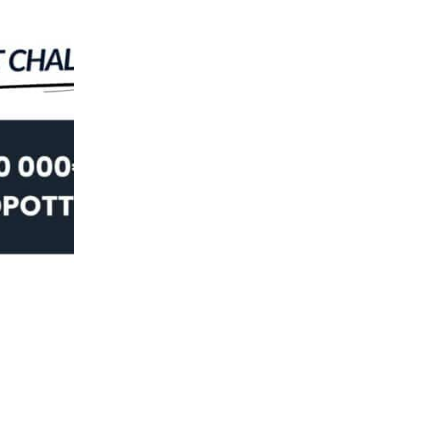
URHEILU
Masters 2026 – voita huima matka ensi
08.04.2026