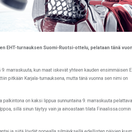
en EHT-turnauksen Suomi-Ruotsi-ottelu, pelataan tänä vuo
nä 9. marraskuuta, kun maat iskevät yhteen kauden ensimmäisen 
iin pitkään Karjala-turnauksena, mutta tänä vuonna sen nimi on
sa palkintona on kaksi lippua sunnuntaina 9. marraskuuta pelatta
poa, sillä sinun täytyy vain ja ainoastaan tilata Finaalissa.comin
jantai ja siitä löydät nopealla silmäyksellä edellisten päivien ku