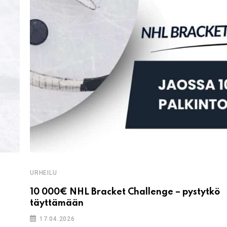
URHEILU
10 000€ NHL Bracket Challenge – pystytkö
täyttämään
17.04.2026