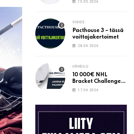
15.05.2026
Email
VIIHDE
Pacthouse 3 – tässä
voittajakertoimet
28.04.2026
URHEILU
10 000€ NHL
Bracket Challenge –
pystytkö
17.04.2026
täyttämään kaavion
oikein?