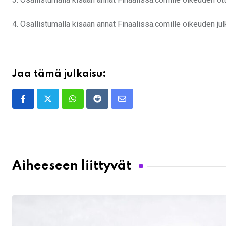
4. Osallistumalla kisaan annat Finaalissa.comille oikeuden jul
Jaa tämä julkaisu:
Whatsapp
Reddit
Share
via
Email
Aiheeseen liittyvät