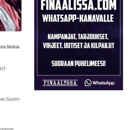
nna Nokia
EHT-
vaan Suomi-
umimmat