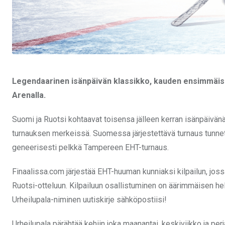
Legendaarinen isänpäivän klassikko, kauden ensimmäis
Arenalla.
Suomi ja Ruotsi kohtaavat toisensa jälleen kerran isänpäivä
turnauksen merkeissä. Suomessa järjestettävä turnaus tunnett
geneerisesti pelkkä Tampereen EHT-turnaus.
Finaalissa.com järjestää EHT-huuman kunniaksi kilpailun, jos
Ruotsi-otteluun. Kilpailuun osallistuminen on äärimmäisen help
Urheilupala-niminen uutiskirje sähköpostiisi!
Urheilupala pärähtää kehiin joka maanantai, keskiviikko ja per