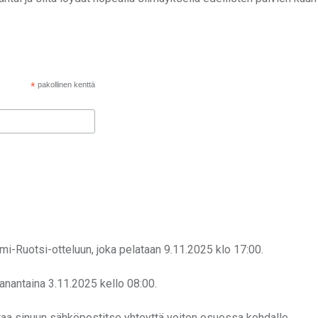
*
pakollinen kenttä
i-Ruotsi-otteluun, joka pelataan 9.11.2025 klo 17:00.
aanantaina 3.11.2025 kello 08:00.
ttaa sinuun sähköpostitse yhteyttä voiton osuessa kohdalle.