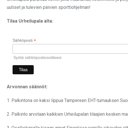
uutiset ja tulevien päivien sporttiohjelman!
Tilaa Urheilupala alta:
*
Sähköposti
Syötä sähköpostiosoitteesi
Arvonnan säännöt:
1. Palkintona on kaksi lippua Tampereen EHT-turnauksen Suom
2. Palkinto arvotaan kaikkien Urheilupalan tilaajien kesken m
3. Osallistumalla kisaan annat Finaalissa.comille oikeuden o