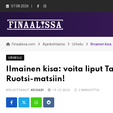
Skip
07.08.2026
to
content
Finaalissa.com
Ajankohtaista
Urheilu
Ilmainen kisa
URHEILU
Ilmainen kisa: voita liput
Ruotsi-matsiin!
KIRJOITTANUT:
KEISARI
19.10.2025
2 MINUUTTIA
Whatsapp
Reddit