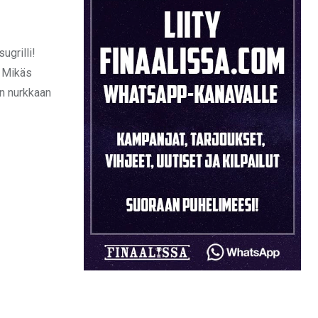
ugrilli!
! Mikäs
an nurkkaan