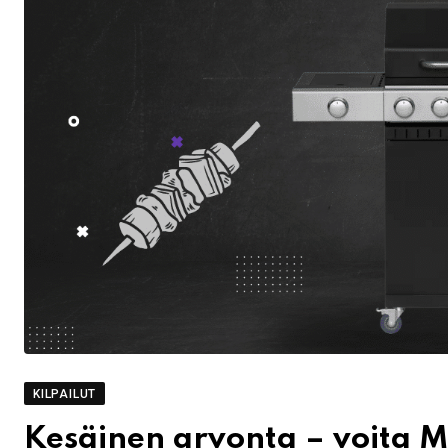
KILPAILUT
Kesäinen arvonta – voita M