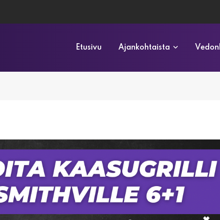
Etusivu
Ajankohtaista
Vedonl