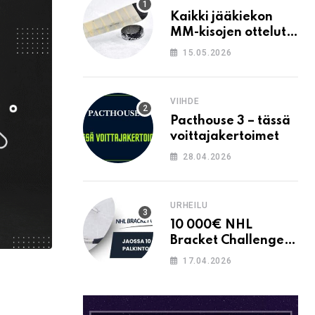
Kaikki jääkiekon
MM-kisojen ottelut
ilmaiseksi TV:stä
15.05.2026
VIIHDE
Pacthouse 3 – tässä
voittajakertoimet
28.04.2026
URHEILU
10 000€ NHL
Bracket Challenge –
pystytkö
17.04.2026
täyttämään kaavion
oikein?