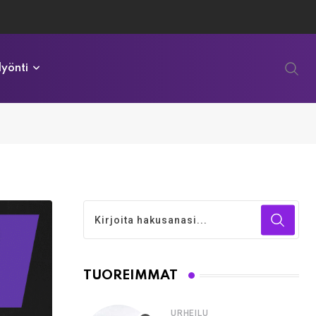
yönti
TUOREIMMAT
URHEILU