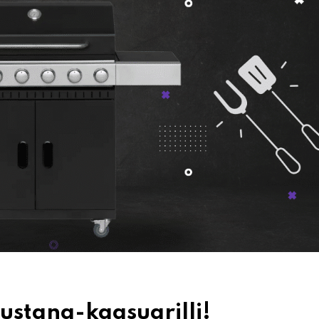
ustang-kaasugrilli!