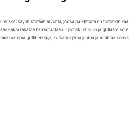
kunniaksi käynnistetään arvonta, jossa palkintona on tietenkin kaas
ään kaksi rakasta harrastustaan – penkkiurheilun ja grillaamisen
maukkaampia grilliherkkuja, korkata kylmä juoma ja istahtaa sohv