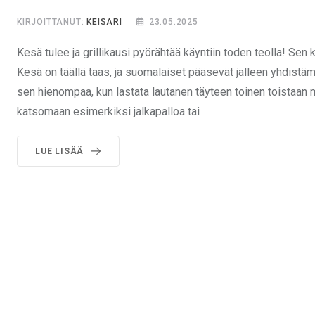
KIRJOITTANUT:
KEISARI
23.05.2025
Kesä tulee ja grillikausi pyörähtää käyntiin toden teolla! Sen 
Kesä on täällä taas, ja suomalaiset pääsevät jälleen yhdistäm
sen hienompaa, kun lastata lautanen täyteen toinen toistaan 
katsomaan esimerkiksi jalkapalloa tai
LUE LISÄÄ