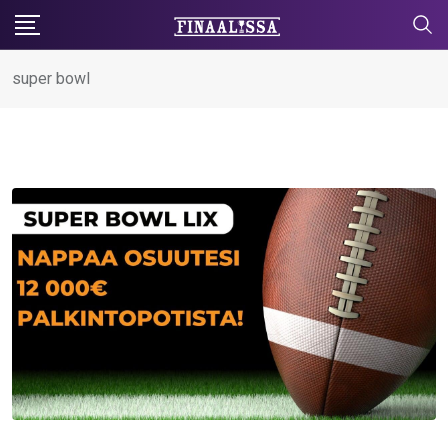
Skip
to
content
super bowl