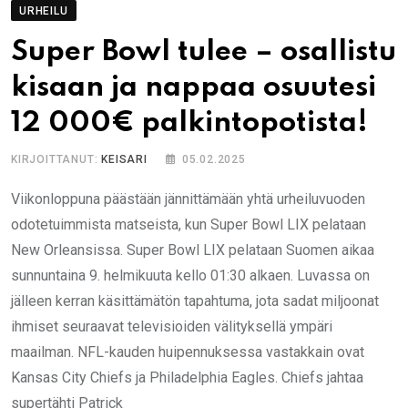
URHEILU
Super Bowl tulee – osallistu
kisaan ja nappaa osuutesi
12 000€ palkintopotista!
KIRJOITTANUT:
KEISARI
05.02.2025
Viikonloppuna päästään jännittämään yhtä urheiluvuoden
odotetuimmista matseista, kun Super Bowl LIX pelataan
New Orleansissa. Super Bowl LIX pelataan Suomen aikaa
sunnuntaina 9. helmikuuta kello 01:30 alkaen. Luvassa on
jälleen kerran käsittämätön tapahtuma, jota sadat miljoonat
ihmiset seuraavat televisioiden välityksellä ympäri
maailman. NFL-kauden huipennuksessa vastakkain ovat
Kansas City Chiefs ja Philadelphia Eagles. Chiefs jahtaa
supertähti Patrick