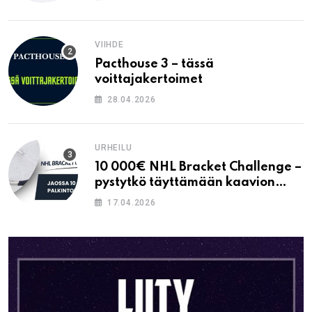
VIIHDE
Pacthouse 3 – tässä
voittajakertoimet
28.04.2026
URHEILU
10 000€ NHL Bracket Challenge –
pystytkö täyttämään kaavion
oikein?
17.04.2026