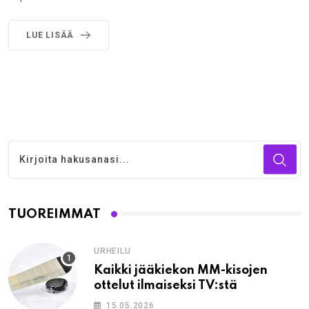
LUE LISÄÄ
TUOREIMMAT
URHEILU
Kaikki jääkiekon MM-kisojen
ottelut ilmaiseksi TV:stä
15.05.2026