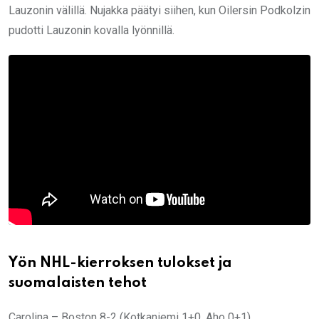
Lauzonin välillä. Nujakka päätyi siihen, kun Oilersin Podkolzin
pudotti Lauzonin kovalla lyönnillä.
Yön NHL-kierroksen tulokset ja
suomalaisten tehot
Carolina – Boston 8-2 (Kotkaniemi 1+0, Aho 0+1)