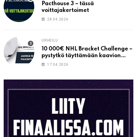
Pacthouse 3 – tässä
voittajakertoimet
28.04.2026
URHEILU
10 000€ NHL Bracket Challenge –
pystytkö täyttämään kaavion
oikein?
17.04.2026