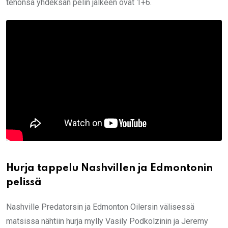
tehonsa yhdeksän pelin jälkeen ovat 1+6.
Hurja tappelu Nashvillen ja Edmontonin
pelissä
Nashville Predatorsin ja Edmonton Oilersin välisessä
matsissa nähtiin hurja mylly Vasily Podkolzinin ja Jeremy