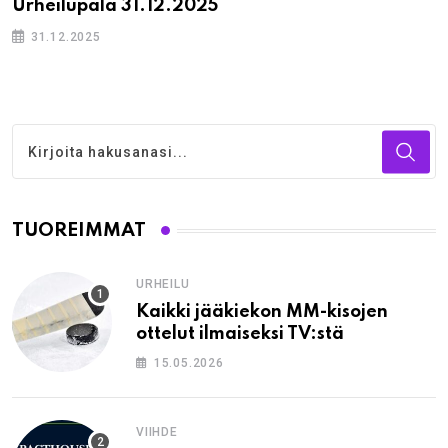
Urheilupala 31.12.2025
31.12.2025
TUOREIMMAT
URHEILU
Kaikki jääkiekon MM-kisojen
ottelut ilmaiseksi TV:stä
15.05.2026
VIIHDE