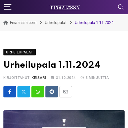
Skip
to
content
Finaalissa.com
Urheilupalat
Urheilupala 1.11.2024
URHEILUPALAT
Urheilupala 1.11.2024
KIRJOITTANUT:
KEISARI
31.10.2024
3 MINUUTTIA
Whatsapp
Reddit
Share
via
Email