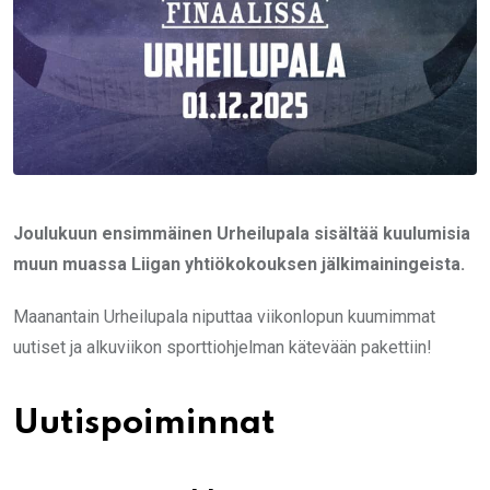
Joulukuun ensimmäinen Urheilupala sisältää kuulumisia
muun muassa Liigan yhtiökokouksen jälkimainingeista.
Maanantain Urheilupala niputtaa viikonlopun kuumimmat
uutiset ja alkuviikon sporttiohjelman kätevään pakettiin!
Uutispoiminnat