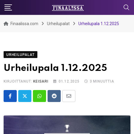
Skip
to
content
Finaalissa.com
Urheilupalat
Urheilupala 1.12.2025
URHEILUPALAT
Urheilupala 1.12.2025
KIRJOITTANUT:
KEISARI
01.12.2025
3 MINUUTTIA
Whatsapp
Reddit
Share
via
Email