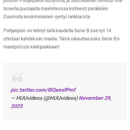
johtoon Pohjanpalon esityöstä, ja suomalainen onnistui itse
toisella puoliajalla maalinteossa kolmesti peräkkäin.
Osumista keskimmäinen syntyi rankkarista.
Pohjanpalo on tehnyt tällä kaudella Serie B:ssä nyt 14
otteluun kahdeksan maalia. Tämä oikeuttaa koko Serie B:n
maalipörssin kärkipaikkaan!
pic.twitter.com/8lQeexfPmf
— HUUvideos (@HUUvideos)
November 29,
2025