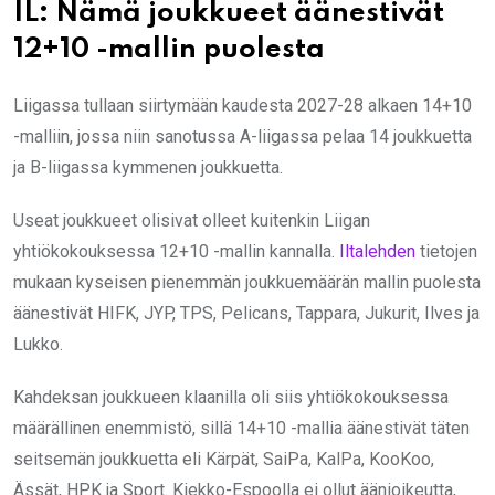
IL: Nämä joukkueet äänestivät
12+10 -mallin puolesta
Liigassa tullaan siirtymään kaudesta 2027-28 alkaen 14+10
-malliin, jossa niin sanotussa A-liigassa pelaa 14 joukkuetta
ja B-liigassa kymmenen joukkuetta.
Useat joukkueet olisivat olleet kuitenkin Liigan
yhtiökokouksessa 12+10 -mallin kannalla.
Iltalehden
tietojen
mukaan kyseisen pienemmän joukkuemäärän mallin puolesta
äänestivät HIFK, JYP, TPS, Pelicans, Tappara, Jukurit, Ilves ja
Lukko.
Kahdeksan joukkueen klaanilla oli siis yhtiökokouksessa
määrällinen enemmistö, sillä 14+10 -mallia äänestivät täten
seitsemän joukkuetta eli Kärpät, SaiPa, KalPa, KooKoo,
Ässät, HPK ja Sport. Kiekko-Espoolla ei ollut äänioikeutta,