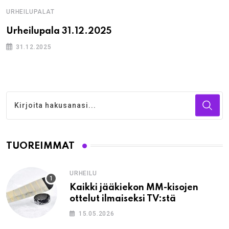
URHEILUPALAT
Urheilupala 31.12.2025
31.12.2025
TUOREIMMAT
URHEILU
Kaikki jääkiekon MM-kisojen
ottelut ilmaiseksi TV:stä
15.05.2026