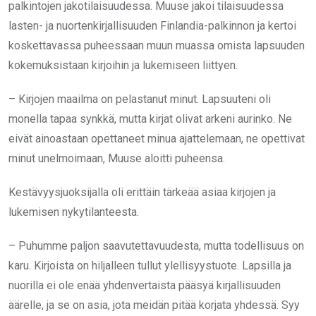
palkintojen jakotilaisuudessa. Muuse jakoi tilaisuudessa
lasten- ja nuortenkirjallisuuden Finlandia-palkinnon ja kertoi
koskettavassa puheessaan muun muassa omista lapsuuden
kokemuksistaan kirjoihin ja lukemiseen liittyen.
– Kirjojen maailma on pelastanut minut. Lapsuuteni oli
monella tapaa synkkä, mutta kirjat olivat arkeni aurinko. Ne
eivät ainoastaan opettaneet minua ajattelemaan, ne opettivat
minut unelmoimaan, Muuse aloitti puheensa.
Kestävyysjuoksijalla oli erittäin tärkeää asiaa kirjojen ja
lukemisen nykytilanteesta.
– Puhumme paljon saavutettavuudesta, mutta todellisuus on
karu. Kirjoista on hiljalleen tullut ylellisyystuote. Lapsilla ja
nuorilla ei ole enää yhdenvertaista pääsyä kirjallisuuden
äärelle, ja se on asia, jota meidän pitää korjata yhdessä. Syy