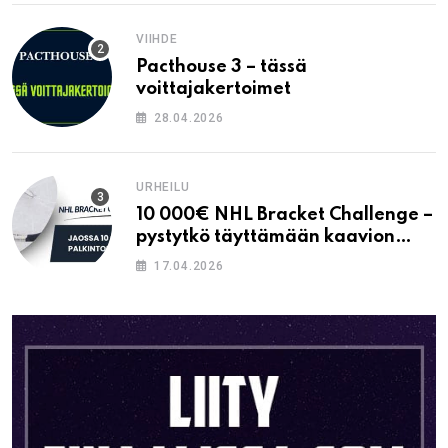
VIIHDE
Pacthouse 3 – tässä
voittajakertoimet
28.04.2026
URHEILU
10 000€ NHL Bracket Challenge –
pystytkö täyttämään kaavion
oikein?
17.04.2026