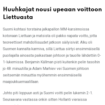
Huuhkajat nousi upeaan voittoon
Liettuasta
Suomi kohtasi torstaina jalkapallon MM-karsinnoissa
kotonaan Liettuan ja matsista oli pakko napata voitto, jotta
teoreettiset mahdollisuudet jatkoon säilyisivät. Alku oli
Suomen kannalta karmiva, sillä Liettua siirtyi ensimmäisellä
puoliajalla ainoasta paikastaan johtoon ja tauolle lähdettiin 0-
1-lukemissa. Benjamin Källman pisti kuitenkin pelin tasoihin
jo 48. minuutilla ja Adam Marhiev vei Suomen johtoon
seitsemän minuuttia myöhemmin ensimmäisellä
maajoukkuemaalillaan.
Johto piti loppuun asti ja Suomi voitti pelin lukemin 2-1.
Seuraavana vastassa onkin sitten Hollanti vieraissa