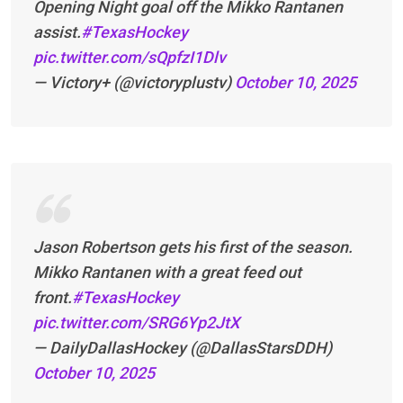
Opening Night goal off the Mikko Rantanen
assist.
#TexasHockey
pic.twitter.com/sQpfzI1Dlv
— Victory+ (@victoryplustv)
October 10, 2025
Jason Robertson gets his first of the season.
Mikko Rantanen with a great feed out
front.
#TexasHockey
pic.twitter.com/SRG6Yp2JtX
— DailyDallasHockey (@DallasStarsDDH)
October 10, 2025