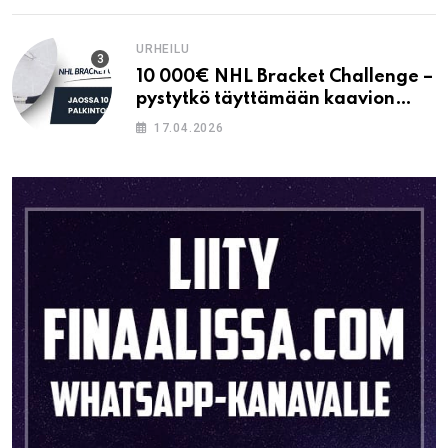
URHEILU
10 000€ NHL Bracket Challenge –
pystytkö täyttämään kaavion
oikein?
17.04.2026