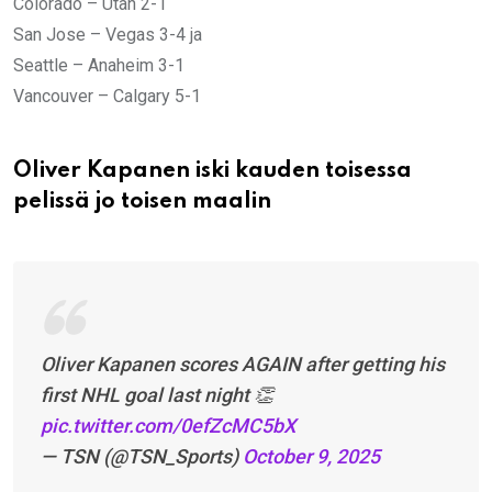
Colorado – Utah 2-1
San Jose – Vegas 3-4 ja
Seattle – Anaheim 3-1
Vancouver – Calgary 5-1
Oliver Kapanen iski kauden toisessa
pelissä jo toisen maalin
Oliver Kapanen scores AGAIN after getting his
first NHL goal last night 👏
pic.twitter.com/0efZcMC5bX
— TSN (@TSN_Sports)
October 9, 2025