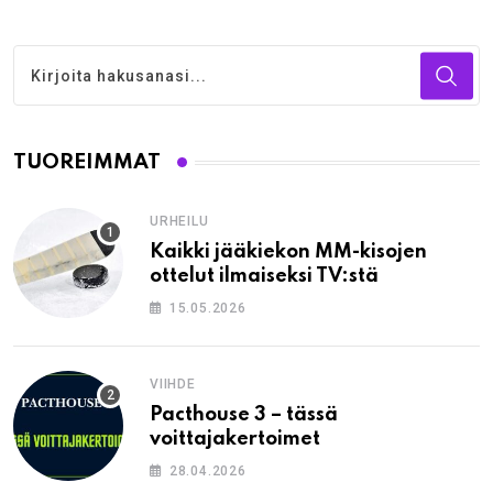
TUOREIMMAT
URHEILU
Kaikki jääkiekon MM-kisojen
ottelut ilmaiseksi TV:stä
15.05.2026
VIIHDE
Pacthouse 3 – tässä
voittajakertoimet
28.04.2026