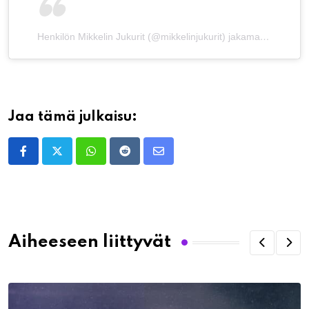
Henkilön Mikkelin Jukurit (@mikkelinjukurit) jakama julkaisu
Jaa tämä julkaisu:
Whatsapp
Reddit
Share
via
Email
Aiheeseen liittyvät