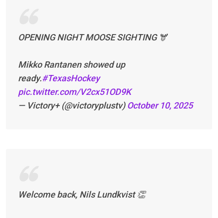
OPENING NIGHT MOOSE SIGHTING 🫎
Mikko Rantanen showed up
ready.
#TexasHockey
pic.twitter.com/V2cx51OD9K
— Victory+ (@victoryplustv)
October 10, 2025
Welcome back, Nils Lundkvist 👏