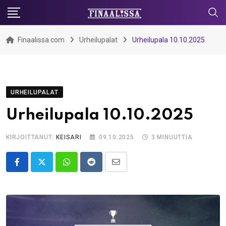
Skip
to
content
Finaalissa.com
Urheilupalat
Urheilupala 10.10.2025
URHEILUPALAT
Urheilupala 10.10.2025
KIRJOITTANUT:
KEISARI
09.10.2025
3 MINUUTTIA
Whatsapp
Reddit
Share
via
Email