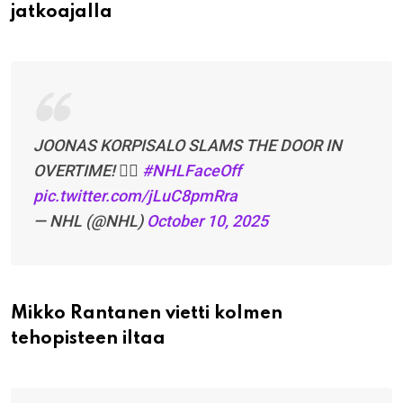
jatkoajalla
JOONAS KORPISALO SLAMS THE DOOR IN
OVERTIME! 🙅‍♂️
#NHLFaceOff
pic.twitter.com/jLuC8pmRra
— NHL (@NHL)
October 10, 2025
Mikko Rantanen vietti kolmen
tehopisteen iltaa