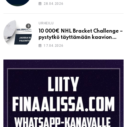
28.04.2026
URHEILU
10 000€ NHL Bracket Challenge –
pystytkö täyttämään kaavion
oikein?
17.04.2026