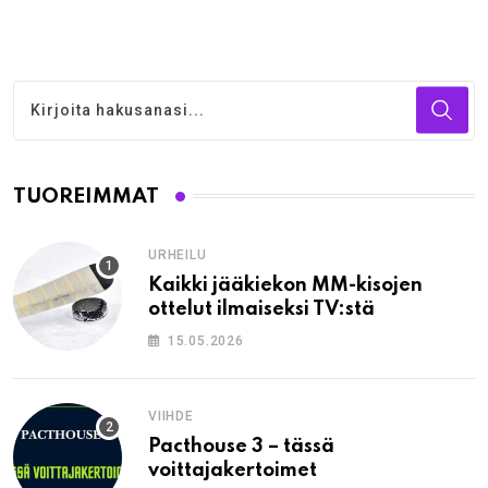
TUOREIMMAT
URHEILU
Kaikki jääkiekon MM-kisojen
ottelut ilmaiseksi TV:stä
15.05.2026
VIIHDE
Pacthouse 3 – tässä
voittajakertoimet