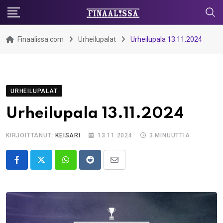
Skip
to
content
Finaalissa.com
Urheilupalat
Urheilupala 13.11.2024
URHEILUPALAT
Urheilupala 13.11.2024
KIRJOITTANUT:
KEISARI
13.11.2024
3 MINUUTTIA
Whatsapp
Reddit
Share
via
Email