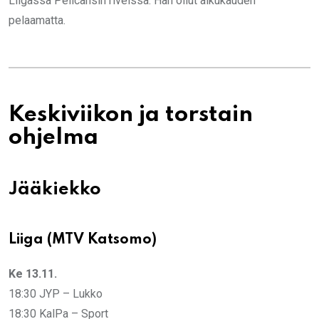
Liigassa Pelicansin riveissä. Hän ollut alkukauden
pelaamatta.
Keskiviikon ja torstain
ohjelma
Jääkiekko
Liiga (MTV Katsomo)
Ke 13.11.
18:30 JYP – Lukko
18:30 KalPa – Sport