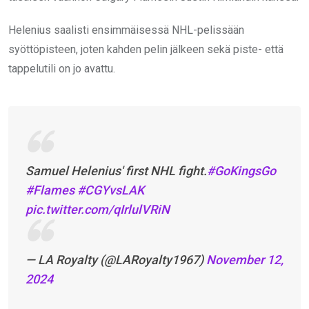
Helenius saalisti ensimmäisessä NHL-pelissään
syöttöpisteen, joten kahden pelin jälkeen sekä piste- että
tappelutili on jo avattu.
Samuel Helenius' first NHL fight.
#GoKingsGo
#Flames
#CGYvsLAK
pic.twitter.com/qIrlulVRiN
— LA Royalty (@LARoyalty1967)
November 12,
2024