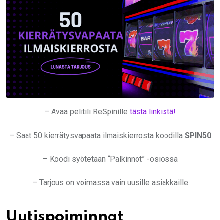
– Avaa pelitili ReSpinille
tästä linkistä!
– Saat 50 kierrätysvapaata ilmaiskierrosta koodilla
SPIN50
– Koodi syötetään “Palkinnot” -osiossa
– Tarjous on voimassa vain uusille asiakkaille
Uutispoiminnat