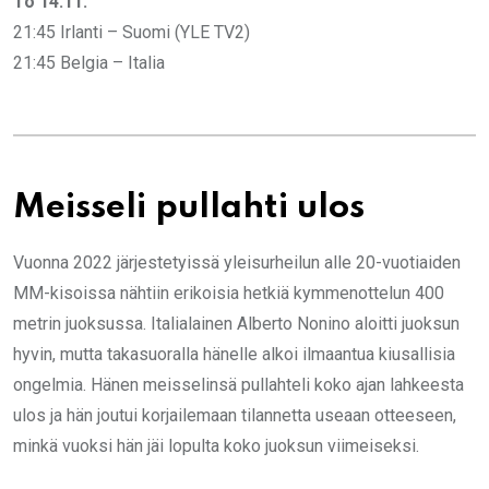
To 14.11.
21:45 Irlanti – Suomi (YLE TV2)
21:45 Belgia – Italia
Meisseli pullahti ulos
Vuonna 2022 järjestetyissä yleisurheilun alle 20-vuotiaiden
MM-kisoissa nähtiin erikoisia hetkiä kymmenottelun 400
metrin juoksussa. Italialainen Alberto Nonino aloitti juoksun
hyvin, mutta takasuoralla hänelle alkoi ilmaantua kiusallisia
ongelmia. Hänen meisselinsä pullahteli koko ajan lahkeesta
ulos ja hän joutui korjailemaan tilannetta useaan otteeseen,
minkä vuoksi hän jäi lopulta koko juoksun viimeiseksi.