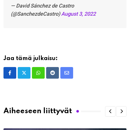
— David Sánchez de Castro
(@SanchezdeCastro)
August 3, 2022
Jaa tämä julkaisu:
Whatsapp
Reddit
Share
via
Email
Aiheeseen liittyvät