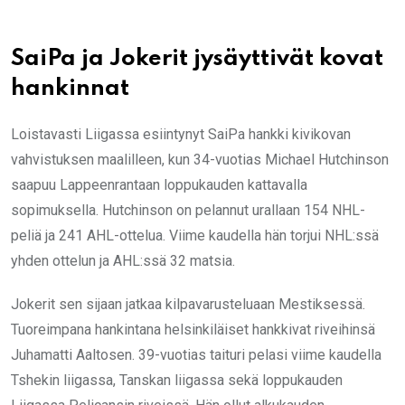
SaiPa ja Jokerit jysäyttivät kovat
hankinnat
Loistavasti Liigassa esiintynyt SaiPa hankki kivikovan
vahvistuksen maalilleen, kun 34-vuotias Michael Hutchinson
saapuu Lappeenrantaan loppukauden kattavalla
sopimuksella. Hutchinson on pelannut urallaan 154 NHL-
peliä ja 241 AHL-ottelua. Viime kaudella hän torjui NHL:ssä
yhden ottelun ja AHL:ssä 32 matsia.
Jokerit sen sijaan jatkaa kilpavarusteluaan Mestiksessä.
Tuoreimpana hankintana helsinkiläiset hankkivat riveihinsä
Juhamatti Aaltosen. 39-vuotias taituri pelasi viime kaudella
Tshekin liigassa, Tanskan liigassa sekä loppukauden