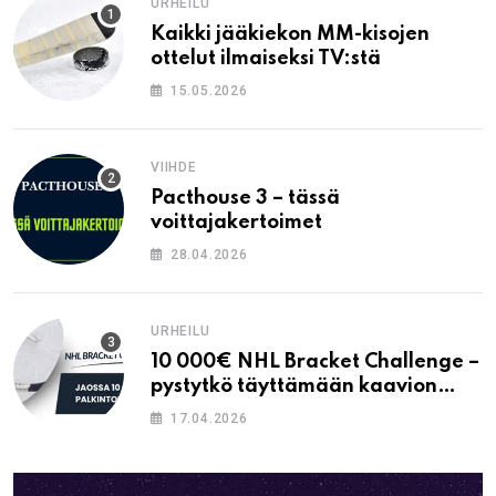
URHEILU
Kaikki jääkiekon MM-kisojen
ottelut ilmaiseksi TV:stä
15.05.2026
VIIHDE
Pacthouse 3 – tässä
voittajakertoimet
28.04.2026
URHEILU
10 000€ NHL Bracket Challenge –
pystytkö täyttämään kaavion
oikein?
17.04.2026