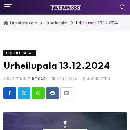
Skip
to
content
Finaalissa.com
Urheilupalat
Urheilupala 13.12.2024
URHEILUPALAT
Urheilupala 13.12.2024
KIRJOITTANUT:
KEISARI
12.12.2024
4 MINUUTTIA
Whatsapp
Reddit
Share
via
Email