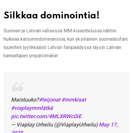
Silkkaa dominointia!
Suomen ja Latvian välisessä MM-kisaottelussa nähtiin
huikeaa katsomodominanssia, kun yksinäinen suomalaisfani
tuuletteli tyylikkäästi Latvian fanipäädyssä täysin Latvian
kannattajien ympäröimänä!
Maistuuko?
#leijonat
#mmkisat
#viaplaymmlätkä
pic.twitter.com/4MLXRWcOiE
— Viaplay Urheilu (@ViaplayUrheilu)
May 17,
2025