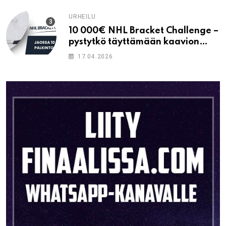
URHEILU
10 000€ NHL Bracket Challenge –
pystytkö täyttämään kaavion
oikein?
17.04.2026