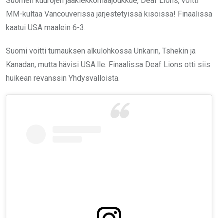
Suomen kuurojen jääkiekkomaajoukkue, Deaf Lions, voitti
MM-kultaa Vancouverissa järjestetyissä kisoissa! Finaalissa
kaatui USA maalein 6-3.
Suomi voitti turnauksen alkulohkossa Unkarin, Tshekin ja
Kanadan, mutta hävisi USA:lle. Finaalissa Deaf Lions otti siis
huikean revanssin Yhdysvalloista.