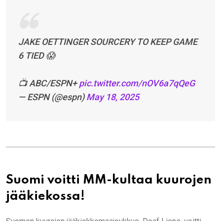
JAKE OETTINGER SOURCERY TO KEEP GAME
6 TIED 😱
📺 ABC/ESPN+
pic.twitter.com/nOV6a7qQeG
— ESPN (@espn)
May 18, 2025
Suomi voitti MM-kultaa kuurojen
jääkiekossa!