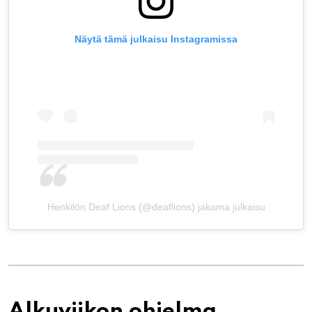
Näytä tämä julkaisu Instagramissa
Henkilön Deaf Lions (@deaflions) jakama julkaisu
Alkuviikon ohjelma