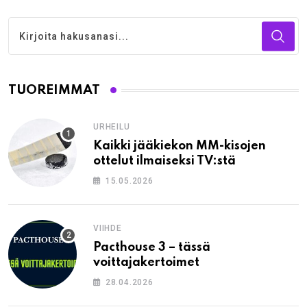
TUOREIMMAT
URHEILU
Kaikki jääkiekon MM-kisojen
ottelut ilmaiseksi TV:stä
15.05.2026
VIIHDE
Pacthouse 3 – tässä
voittajakertoimet
28.04.2026