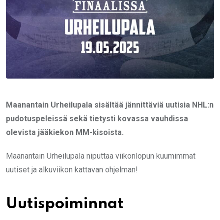
Maanantain Urheilupala sisältää jännittäviä uutisia NHL:n
pudotuspeleissä sekä tietysti kovassa vauhdissa
olevista jääkiekon MM-kisoista.
Maanantain Urheilupala niputtaa viikonlopun kuumimmat
uutiset ja alkuviikon kattavan ohjelman!
Uutispoiminnat