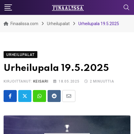
Skip
to
content
Finaalissa.com
Urheilupalat
Urheilupala 19.5.2025
URHEILUPALAT
Urheilupala 19.5.2025
KIRJOITTANUT:
KEISARI
18.05.2025
2 MINUUTTIA
Whatsapp
Reddit
Share
via
Email