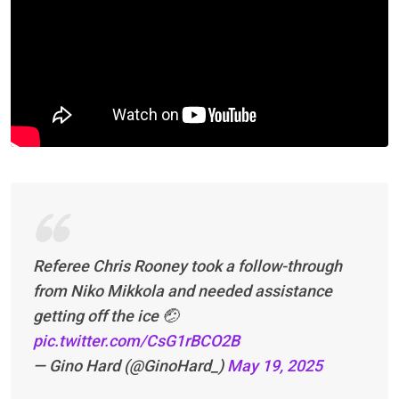
Referee Chris Rooney took a follow-through
from Niko Mikkola and needed assistance
getting off the ice 🤕
pic.twitter.com/CsG1rBCO2B
— Gino Hard (@GinoHard_)
May 19, 2025