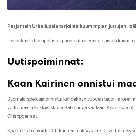
Perjantain Urheilupala tarjoilee kuumimpien juttujen lisä
Perjantain Urheilupalassa pureudutaan viime päivien kuumimpii
Uutispoiminnat:
Kaan Kairinen onnistui maa
Suomalaispelaaja onnistui kahdeksan vuoden tauon jälkeen ma
voittomaalin keskiviikkona Salzburgia vastaan. Kyseessä oli
Chämppärissä.
Sparta Praha aloitti UCL-kauden mahtavalla 3-0-voitolla. Ky