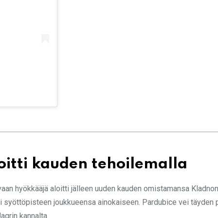
oitti kauden tehoilemalla
vaan hyökkääjä aloitti jälleen uuden kauden omistamansa Kladnon
äsi syöttöpisteen joukkueensa ainokaiseen. Pardubice vei täyden 
Jagrin kannalta.