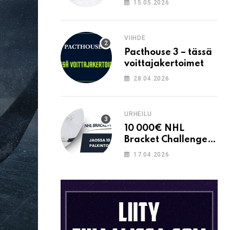
15.05.2026
VIIHDE
Pacthouse 3 – tässä
voittajakertoimet
28.04.2026
URHEILU
10 000€ NHL
Bracket Challenge –
pystytkö
17.04.2026
täyttämään kaavion
oikein?