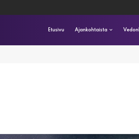
Etusivu
Ajankohtaista
Vedonl