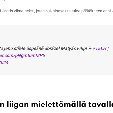
jää Jagrin viimeiseksi, joten huikaiseva ura tulee päätökseen ensi
o jeho střele úspěšně dorážel Matyáš Filip! 🚨
#TELH
|
tter.com/pNgmtumMP6
2024
n liigan mielettömällä tavall