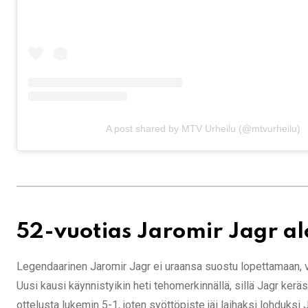
A post shared by MTV Urheilu (@mtvurheilu)
52-vuotias Jaromir Jagr al
Legendaarinen Jaromir Jagr ei uraansa suostu lopettamaan, 
Uusi kausi käynnistyikin heti tehomerkinnällä, sillä Jagr ker
ottelusta lukemin 5-1, joten syöttöpiste jäi laihaksi lohduksi 