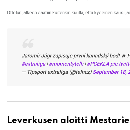
Ottelun jälkeen saatiin kuitenkin kuulla, että kyseinen kausi 
Jaromír Jágr zapisuje první kanadský bod! 🔥 P
#extraliga
|
#momentytelh
|
#PCEKLA
pic.twi
— Tipsport extraliga (@telhcz)
September 18, 
Leverkusen aloitti Mestarie