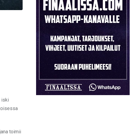
 iski
htoisessa
ana toimii