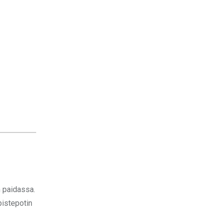
 paidassa.
pistepotin