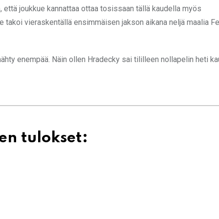
 että joukkue kannattaa ottaa tosissaan tällä kaudella myös
e takoi vieraskentällä ensimmäisen jakson aikana neljä maalia F
nähty enempää. Näin ollen Hradecky sai tililleen nollapelin heti k
en tulokset: