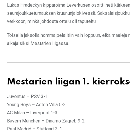
Lukas Hradeckyn kipparoima Leverkusen osoitti heti kärkeen,
seurajoukkueturnauksen kruununjalokivessä. Saksalaisjoukku
verkkoon, minkä johdosta ottelu oli taputeltu.
Toisella jaksolla homma pelailtiin vain loppuun, eikä maaleja 
alkajaisiksi Mestarien liigassa.
Mestarien liigan 1. kierroks
Juventus – PSV 3-1
Young Boys – Aston Villa 0-3
AC Milan – Liverpool 1-3
Bayern München – Dinamo Zagreb 9-2
Real Madrid – Stuttgart 3-1