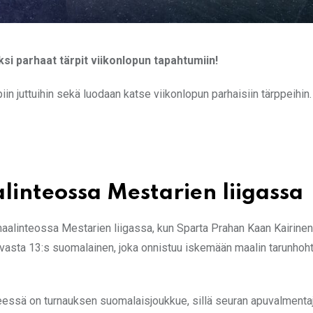
ksi parhaat tärpit viikonlopun tapahtumiin!
n juttuihin sekä luodaan katse viikonlopun parhaisiin tärppeihin.
linteossa Mestarien liigassa
alinteossa Mestarien liigassa, kun Sparta Prahan Kaan Kairinen
 vasta 13:s suomalainen, joka onnistuu iskemään maalin tarunho
seessä on turnauksen suomalaisjoukkue, sillä seuran apuvalmentaj