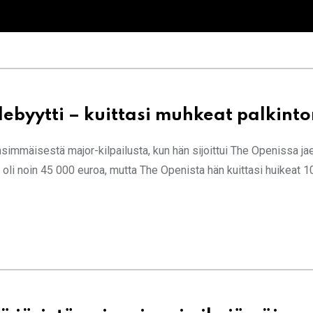
-debyytti – kuittasi muhkeat palkint
nsimmäisestä major-kilpailusta, kun hän sijoittui The Openissa jae
i oli noin 45 000 euroa, mutta The Openista hän kuittasi huikeat 