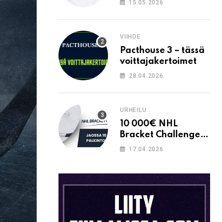
15.05.2026
VIIHDE
Pacthouse 3 – tässä
voittajakertoimet
28.04.2026
URHEILU
10 000€ NHL
Bracket Challenge –
pystytkö
17.04.2026
täyttämään kaavion
oikein?