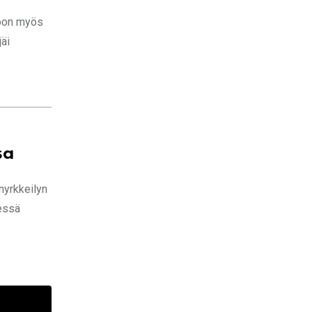
koon myös
jäi
sa
nyrkkeilyn
nessä