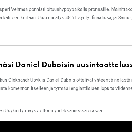
Kasperi Vehmaa ponnisti pituushyppypaikalla pronssille. Mainitta
 kahteen kertaan. Uusi ennätys 48,61 syntyi finaalissa, ja Sainio 
äsi Daniel Duboisin uusintaottelus
 kun Oleksandr Usyk ja Daniel Dubois ottelivat yhteensä neljästä 
sta komennon itselleen ja tyrmäsi englantilaisen lopulta viiden
tyi Usykin tyrmäysvoittoon yhdeksännessä erässä.