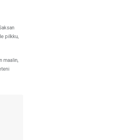
 Saksan
e pilkku,
n maalin,
eteni