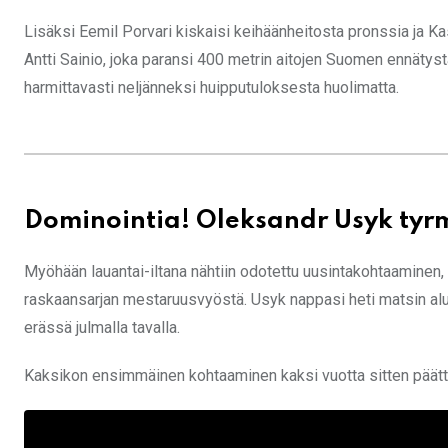
Lisäksi Eemil Porvari kiskaisi keihäänheitosta pronssia ja 
Antti Sainio, joka paransi 400 metrin aitojen Suomen ennätystä
harmittavasti neljänneksi huipputuloksesta huolimatta.
Dominointia! Oleksandr Usyk tyrm
Myöhään lauantai-iltana nähtiin odotettu uusintakohtaaminen,
raskaansarjan mestaruusvyöstä. Usyk nappasi heti matsin alu
erässä julmalla tavalla.
Kaksikon ensimmäinen kohtaaminen kaksi vuotta sitten päät