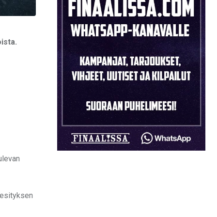
ista.
ulevan
 esityksen