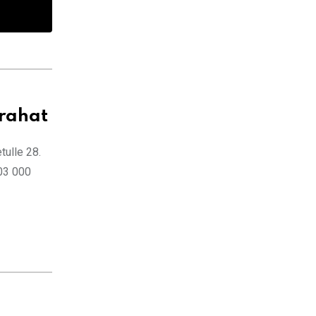
orahat
tulle 28.
103 000