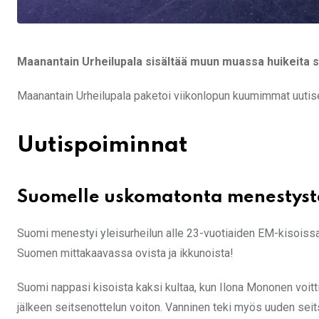
Maanantain Urheilupala sisältää muun muassa huikeita su
Maanantain Urheilupala paketoi viikonlopun kuumimmat uutiset
Uutispoiminnat
Suomelle uskomatonta menestystä
Suomi menestyi yleisurheilun alle 23-vuotiaiden EM-kisoissa 
Suomen mittakaavassa ovista ja ikkunoista!
Suomi nappasi kisoista kaksi kultaa, kun Ilona Mononen voit
jälkeen seitsenottelun voiton. Vanninen teki myös uuden se