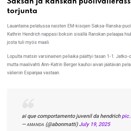
Saksan ja Ranskan puolivälieräss
torjunta
Lauantaina pelatussa naisten EM-kisojen Saksa-Ranska-puoliv
Kathrin Hendrich nappasi boksin sisällä Ranskan pelaajaa hiuks
josta tuli myös maali.
Lopulta matsin varsinainen peliaika päättyi tasan 1-1. Jatk
mutta maalivahti Ann-Katrin Berger kauhoi aivan jäätävän pelas
välieriin Espanjaa vastaan.
ai que comportamento juvenil da hendrich
pic
— ᴀᴍᴀɴᴅᴀ (@abonmatti)
July 19, 2025