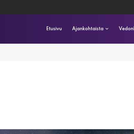
Etusivu
Ajankohtaista
Vedonl