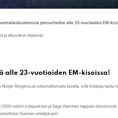
omalaiskuulumisia yleisurheilun alle 23-vuotiaiden EM-kiso
 ja alkuviikon ohjelman.
 alle 23-vuotiaiden EM-kisoissa!
Norjan Bergenissä uskomattomalla tavalla, sillä mitaleja tuntui t
ti 3000 metrin estejuoksun ja Saga Vanninen nappasi dominoivan
itsenottelun Suomen ennätyksen!