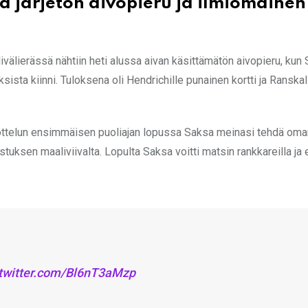
ä järjetön aivopieru ja ilmiömäinen
älierässä nähtiin heti alussa aivan käsittämätön aivopieru, kun
ista kiinni. Tuloksena oli Hendrichille punainen kortti ja Ranskall
o-ottelun ensimmäisen puoliajan lopussa Saksa meinasi tehdä oma
tuksen maaliviivalta. Lopulta Saksa voitti matsin rankkareilla ja 
.twitter.com/Bl6nT3aMzp