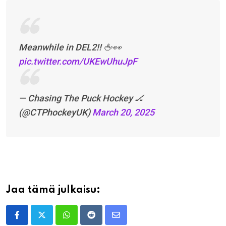
Meanwhile in DEL2!! 🖕👀
pic.twitter.com/UKEwUhuJpF
— Chasing The Puck Hockey 🏒
(@CTPhockeyUK)
March 20, 2025
Jaa tämä julkaisu:
Whatsapp
Reddit
Share