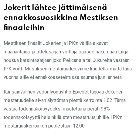
Jokerit lähtee jättimäisenä
ennakkosuosikkina Mestiksen
finaaleihin
Mestiksen finaalit Jokerien ja IPK:n välillä alkavat
maanantaina, ja ottelusarjan voittaja pääsee hakemaan Liiga-
nousua karsintasarjaan joko Pelicansia tai Jukureita vastaan.
IPK voitti Mestiksen mestaruuden viime kaudella, mutta tänä
vuonna sille ei ennakkoasetelmissa saumaa juuri anneta.
Kansainvälinen vedonlyöntiyhtiö Epicbet tarjoaa Jokerien
mestaruudelle aivan älyttömän pientä kerrointa 1.02. Tämä
vastaa todennäköisyydeksi muutettuna peräti 98%
todennäköisyyttä helsinkiläisten mestaruusjuhlille. IPK:n
mestaruuskerroin on puolestaan 12.00.