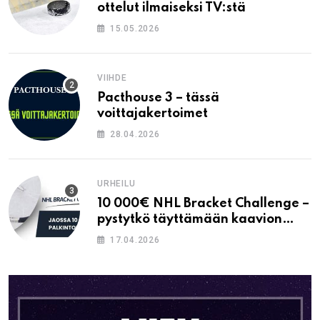
ottelut ilmaiseksi TV:stä
15.05.2026
VIIHDE
Pacthouse 3 – tässä
voittajakertoimet
28.04.2026
URHEILU
10 000€ NHL Bracket Challenge –
pystytkö täyttämään kaavion
oikein?
17.04.2026