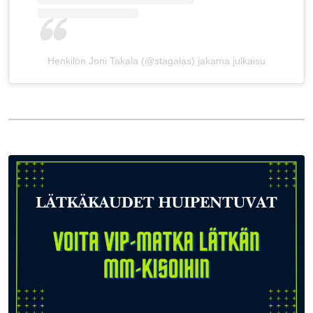
Henkilön Joni Takala (@stagalas) jakama julkaisu