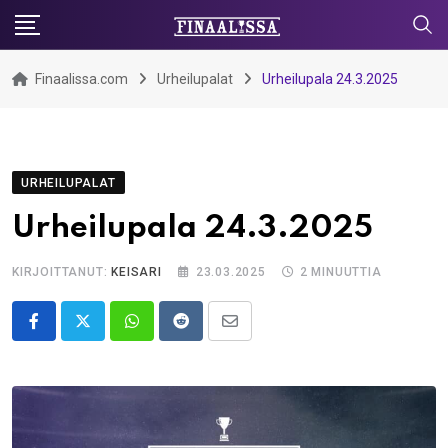
Skip
to
content
Finaalissa.com
Urheilupalat
Urheilupala 24.3.2025
URHEILUPALAT
Urheilupala 24.3.2025
KIRJOITTANUT:
KEISARI
23.03.2025
2 MINUUTTIA
Whatsapp
Reddit
Share
via
Email