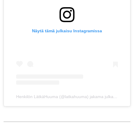
Näytä tämä julkaisu Instagramissa
Henkilön LätkäHuuma (@latkahuuma) jakama julkaisu