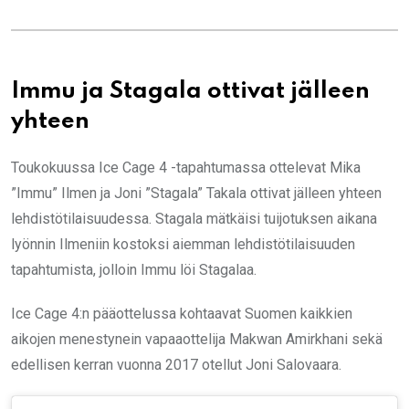
Immu ja Stagala ottivat jälleen
yhteen
Toukokuussa Ice Cage 4 -tapahtumassa ottelevat Mika
”Immu” Ilmen ja Joni ”Stagala” Takala ottivat jälleen yhteen
lehdistötilaisuudessa. Stagala mätkäisi tuijotuksen aikana
lyönnin Ilmeniin kostoksi aiemman lehdistötilaisuuden
tapahtumista, jolloin Immu löi Stagalaa.
Ice Cage 4:n pääottelussa kohtaavat Suomen kaikkien
aikojen menestynein vapaaottelija Makwan Amirkhani sekä
edellisen kerran vuonna 2017 otellut Joni Salovaara.