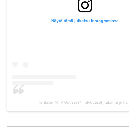
Näytä tämä julkaisu Instagramissa
Henkilön MTV Uutiset (@mtvuutiset) jakama julkai