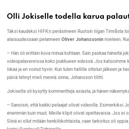
Olli Jokiselle todella karua palau
Täksi kaudeksi HIFK:n peräsimeen Ruotsin liigan Timråsta l
alaisuudessaan pelanneen
Oliver Johanssonin
mieleen. Ru
– Hän oli erittäin kova minua kohtaan. Sain paskaa häneltä jok
videopalavereissa koko joukkueen edessä. Jos katsoimme kym
liikaa ja en voinut hyvin. Kun tulen hallille ottelun jälkeen ja 
päivä tehnyt mieli mennä sinne, Johansson tilitti.
Jokiselta oli kysytty kommentteja asiasta, ja hänen näkemykse
– Sanoisin, että kaikki pelaajat olivat videoilla. Esimerkiks
enemmän kuin muut. Meille klipit olivat opettavaisia. Jos ei o
Siinä ei ollut mitään henkilökohtaista, vaan tarkoitus oli oppia.