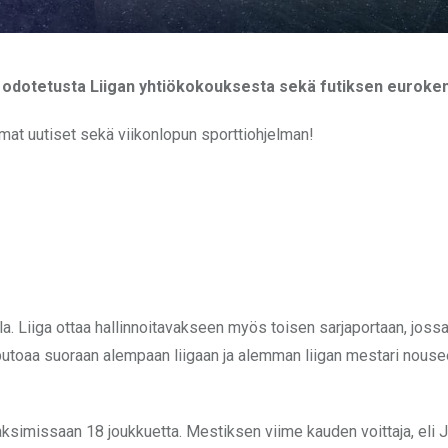
 odotetusta Liigan yhtiökokouksesta sekä futiksen eurokent
mmat uutiset sekä viikonlopun sporttiohjelman!
a. Liiga ottaa hallinnoitavakseen myös toisen sarjaportaan, jossa
utoaa suoraan alempaan liigaan ja alemman liigan mestari nous
ksimissaan 18 joukkuetta. Mestiksen viime kauden voittaja, eli Jo