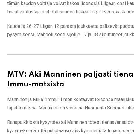
tämän kauden voittaja voivat hakea lisenssiä Liigaan ensi kau
finaalivastustaja mahdollisuuden hakea Liiga-lisenssiä kaude
Kaudella 26-27 Liigan 12 parasta joukkuetta pääsevät pudotusp
pysymisestä. Mahdollisesti sijoille 17 ja 18 sijoittuneet jouk
MTV: Aki Manninen paljasti tien
Immu-matsista
Manninen ja Mika ”Immu” Ilmen kohtaavat toisensa maaliskuus
tapahtumassa. Manninen oli vieraana Huomenta Suomen lähety
Rahapalkkiosta kysyttäessä Manninen totesi tienaavansa otte
kysymyksenä, että puhutaanko siis kymmenistä tuhansista eu