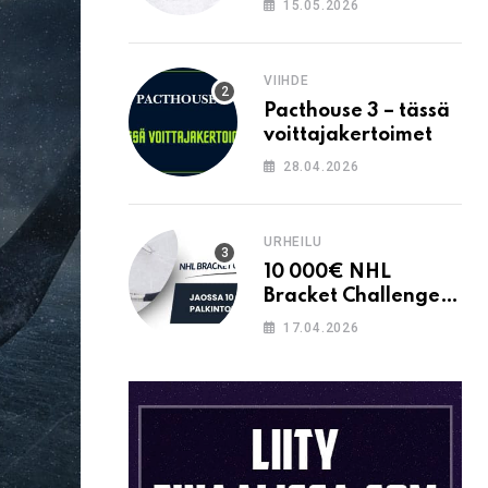
15.05.2026
VIIHDE
Pacthouse 3 – tässä
voittajakertoimet
28.04.2026
URHEILU
10 000€ NHL
Bracket Challenge –
pystytkö
17.04.2026
täyttämään kaavion
oikein?