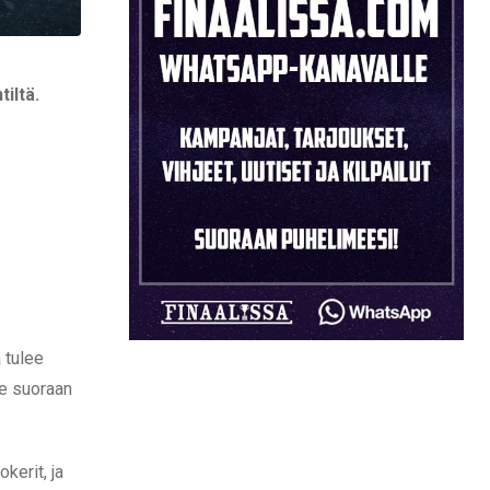
iltä.
 tulee
ee suoraan
kerit, ja