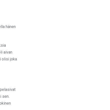
lla hänen
ksia
i aivan
 olisi joka
 pelasivat
i sen.
Jokinen