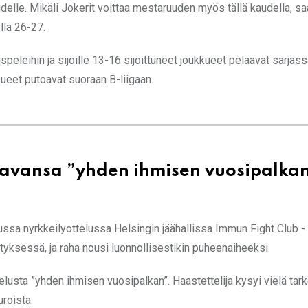
delle. Mikäli Jokerit voittaa mestaruuden myös tällä kaudella, s
lla 26-27.
eleihin ja sijoille 13-16 sijoittuneet joukkueet pelaavat sarjas
kueet putoavat suoraan B-liigaan.
aavansa ”yhden ihmisen vuosipalka
sa nyrkkeilyottelussa Helsingin jäähallissa Immun Fight Club -
ksessä, ja raha nousi luonnollisestikin puheenaiheeksi.
lusta ”yhden ihmisen vuosipalkan”. Haastettelija kysyi vielä tar
roista.