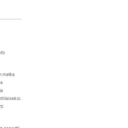
tti
in matka
ia
ja
tilaiseksi.
ti