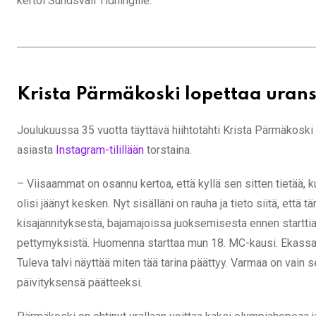
kertoi Sundsvall Tidningille.
Krista Pärmäkoski lopettaa uran
Joulukuussa 35 vuotta täyttävä hiihtotähti Krista Pärmäkoski 
asiasta
Instagram-tilillään
torstaina.
– Viisaammat on osannu kertoa, että kyllä sen sitten tietää, k
olisi jäänyt kesken. Nyt sisälläni on rauha ja tieto siitä, että
kisajännityksestä, bajamajoissa juoksemisesta ennen starttia,
pettymyksistä. Huomenna starttaa mun 18. MC-kausi. Ekassa MC
Tuleva talvi näyttää miten tää tarina päättyy. Varmaa on vain se,
päivityksensä päätteeksi.