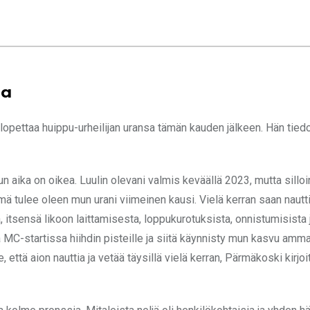
sa
lopettaa huippu-urheilijan uransa tämän kauden jälkeen. Hän tiedo
un aika on oikea. Luulin olevani valmis keväällä 2023, mutta sillo
 tämä tulee oleen mun urani viimeinen kausi. Vielä kerran saan nautt
 itsensä likoon laittamisesta, loppukurotuksista, onnistumisista 
-startissa hiihdin pisteille ja siitä käynnisty mun kasvu ammat
 että aion nauttia ja vetää täysillä vielä kerran, Pärmäkoski kirjoit