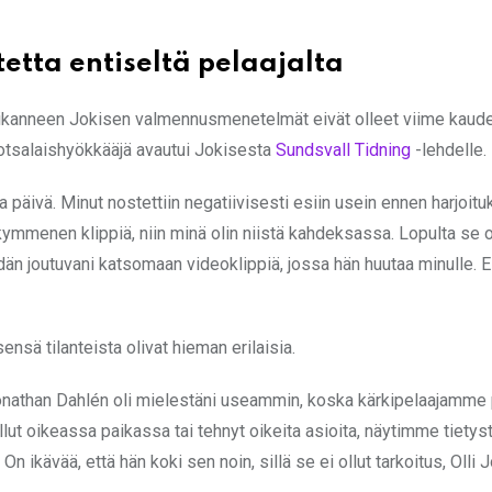
tetta entiseltä pelaajalta
oikanneen Jokisen valmennusmenetelmät eivät olleet viime kaude
otsalaishyökkääjä avautui Jokisesta
Sundsvall Tidning
-lehdelle.
a päivä. Minut nostettiin negatiivisesti esiin usein ennen harjoitu
menen klippiä, niin minä olin niistä kahdeksassa. Lopulta se ol
tiedän joutuvani katsomaan videoklippiä, jossa hän huutaa minulle. Ei
nsä tilanteista olivat hieman erilaisia.
i Jonathan Dahlén oli mielestäni useammin, koska kärkipelaajamme
llut oikeassa paikassa tai tehnyt oikeita asioita, näytimme tietyst
 On ikävää, että hän koki sen noin, sillä se ei ollut tarkoitus, Olli 