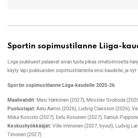
Sportin sopimustilanne Liiga-kau
Liiga-joukkueet palaavat aivan tuota pikaa omatoimiselta harj
käyty läpi joukkueiden sopimustilanteita ensi kaudelle, ja ny
Sportin sopimustilanne Liiga-kaudelle 2025-26
Maalivahdit:
Masi Härkönen (2027), Miroslav Svoboda (202
Puolustajat:
Aatu Aarnio (2026), Ludvig Claesson (2026), Va
Miika Koivisto (2027), Eetu Koivunen (2027), Samuli Piippon
Keskushyökkääjät:
Ville Immonen (2027, tryout), Ludvig La
Timonen (2027)