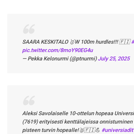
SAARA KESKITALO 🥇W 100m hurdles!!! 🇫🇮
#
pic.twitter.com/8moY90EG4u
— Pekka Kelonurmi (@ptnurmi)
July 25, 2025
Aleksi Savolaiselle 10-ottelun hopeaa Univer
(7619) erityisesti kenttälajeissa onnistuminen s
pisteen turvin hopealle!🥈🇫🇮💪
#universiadit