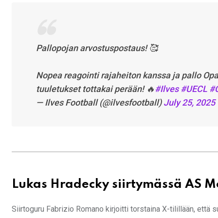
Pallopojan arvostuspostaus! 🥰
Nopea reagointi rajaheiton kanssa ja pallo Opa
tuuletukset tottakai perään! 🔥
#Ilves
#UECL
#
— Ilves Football (@ilvesfootball)
July 25, 2025
Lukas Hradecky siirtymässä AS 
Siirtoguru Fabrizio Romano kirjoitti torstaina X-tilillään, e