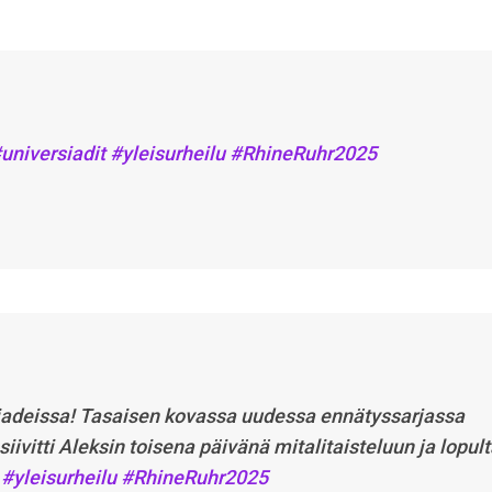
universiadit
#yleisurheilu
#RhineRuhr2025
siadeissa! Tasaisen kovassa uudessa ennätyssarjassa
iivitti Aleksin toisena päivänä mitalitaisteluun ja lopult
#yleisurheilu
#RhineRuhr2025