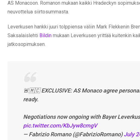
AS Monacoon. Romanon mukaan kaikki Hradeckyn sopimuksess
neuvottelua siirtosummasta.
Leverkusen hankki juuri tolppiensa väliin Mark Flekkenin Bre
Saksalaislehti
Bildin
mukaan Leverkusen yrittää kuitenkin kai
jatkosopimuksen.
🚨🇲🇨 EXCLUSIVE: AS Monaco agree personal 
ready.
Negotiations now ongoing with Bayer Leverkuse
pic.twitter.com/KbJyw8cmgV
— Fabrizio Romano (@FabrizioRomano)
July 2