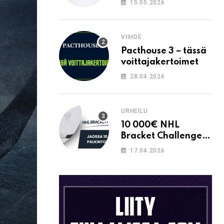
15.05.2026
VIIHDE
Pacthouse 3 – tässä
voittajakertoimet
28.04.2026
URHEILU
10 000€ NHL
Bracket Challenge –
pystytkö
17.04.2026
täyttämään kaavion
oikein?