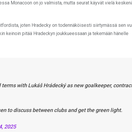
a Monacoon on jo valmista, mutta seurat käyvät vielä kesken
ntfordista, joten Hradecky on todennäköisesti siirtymässä sen vu
kin keinoin pitää Hradeckyn joukkueessaan ja tekemään hänelle
terms with Lukáš Hrádecký as new goalkeeper, contrac
n to discuss between clubs and get the green light.
4, 2025