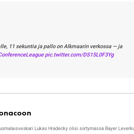
lle, 11 sekuntia ja pallo on Alkmaarin verkossa — ja
ConferenceLeague
pic.twitter.com/DS15L0F3Yg
Monacoon
ttä suomalaisveskari Lukas Hradecky olisi siirtymässä Bayer Lever