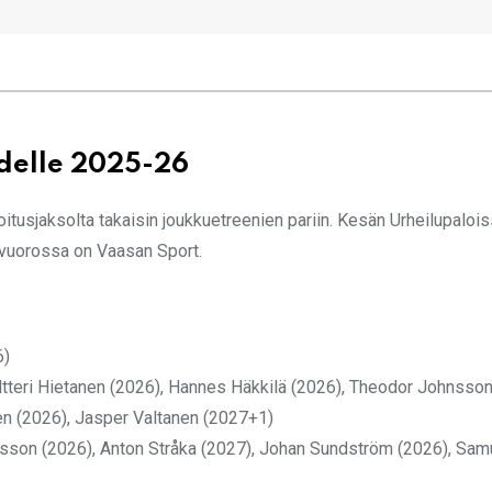
delle 2025-26
oitusjaksolta takaisin joukkuetreenien pariin. Kesän Urheilupalois
t vuorossa on Vaasan Sport.
6)
ltteri Hietanen (2026), Hannes Häkkilä (2026), Theodor Johnsson
en (2026), Jasper Valtanen (2027+1)
rsson (2026), Anton Stråka (2027), Johan Sundström (2026),
Sam