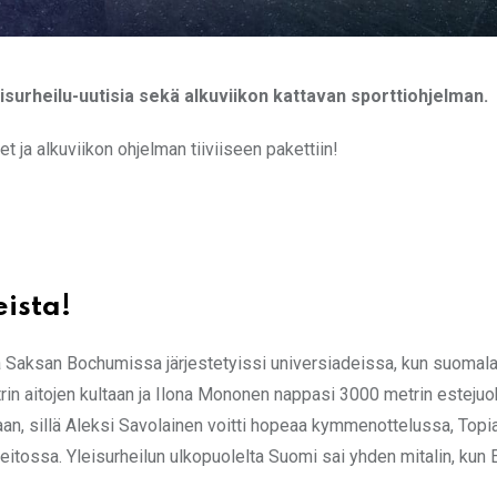
surheilu-uutisia sekä alkuviikon kattavan sporttiohjelman.
 ja alkuviikon ohjelman tiiviiseen pakettiin!
ista!
 Saksan Bochumissa järjestetyissi universiadeissa, kun suomalai
trin aitojen kultaan ja Ilona Mononen nappasi 3000 metrin esteju
aan, sillä Aleksi Savolainen voitti hopeaa kymmenottelussa, Topi
eitossa. Yleisurheilun ulkopuolelta Suomi sai yhden mitalin, ku