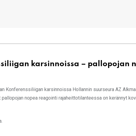
ssiliigan karsinnoissa – pallopojan
aan Konferenssiliigan karsinnoissa Hollannin suurseura AZ Alkma
t pallopojan nopea reagointi rajaheittotilanteessa on kerännyt kov
a.