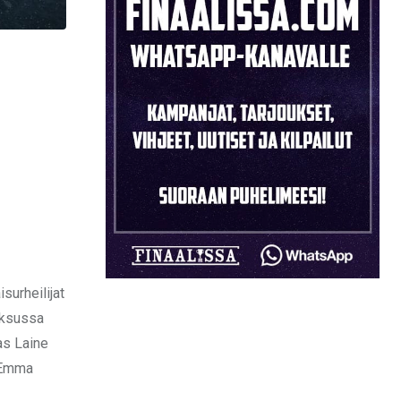
surheilijat
oksussa
as Laine
n Emma