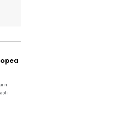
 nopea
arin
asti