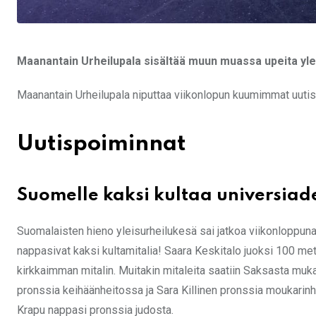
Maanantain Urheilupala sisältää muun muassa upeita ylei
Maanantain Urheilupala niputtaa viikonlopun kuumimmat uutiset
Uutispoiminnat
Suomelle kaksi kultaa universiade
Suomalaisten hieno yleisurheilukesä sai jatkoa viikonloppuna
nappasivat kaksi kultamitalia! Saara Keskitalo juoksi 100 me
kirkkaimman mitalin. Muitakin mitaleita saatiin Saksasta muk
pronssia keihäänheitossa ja Sara Killinen pronssia moukarinh
Krapu nappasi pronssia judosta.