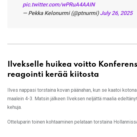
pic.twitter.com/wPRuA4AAIN
— Pekka Kelonurmi (@ptnurmi)
July 26, 2025
Ilvekselle huikea voitto Konferen
reagointi kerää kiitosta
Ilves nappasi torstaina kovan päänahan, kun se kaatoi koton
maalein 4-3. Matsin jälkeen Ilveksen neljättä maalia edeltäny
kehuja.
Otteluparin toinen kohtaaminen pelataan torstaina Hollanniss