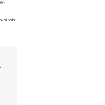
ään
oksi pois.
t