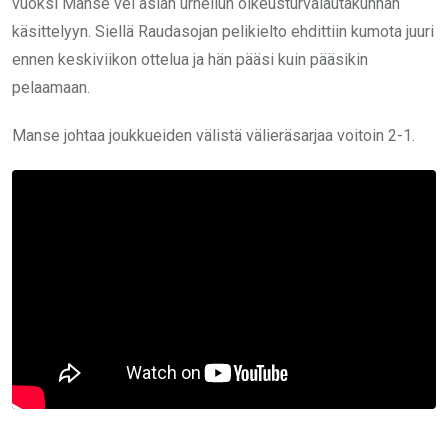
vuoksi Manse vei asian urheilun oikeusturvalautakunnan
käsittelyyn. Siellä Raudasojan pelikielto ehdittiin kumota juuri
ennen keskiviikon ottelua ja hän pääsi kuin pääsikin
pelaamaan.
Manse johtaa joukkueiden välistä välieräsarjaa voitoin 2-1.