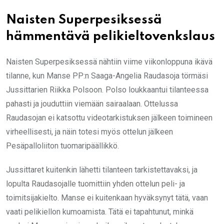
Naisten Superpesiksessä
hämmentävä pelikieltovenkslaus
Naisten Superpesiksessä nähtiin viime viikonloppuna ikävä
tilanne, kun Manse PP:n Saaga-Angelia Raudasoja törmäsi
Jussittarien Riikka Polsoon. Polso loukkaantui tilanteessa
pahasti ja jouduttiin viemään sairaalaan. Ottelussa
Raudasojan ei katsottu videotarkistuksen jälkeen toimineen
virheellisesti, ja näin totesi myös ottelun jälkeen
Pesäpalloliiton tuomaripäällikkö.
Jussittaret kuitenkin lähetti tilanteen tarkistettavaksi, ja
lopulta Raudasojalle tuomittiin yhden ottelun peli- ja
toimitsijakielto. Manse ei kuitenkaan hyväksynyt tätä, vaan
vaati pelikiellon kumoamista. Tätä ei tapahtunut, minkä