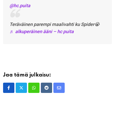
@hc.puita
Teräväinen parempi maalivahti ku Spider😭
♬ alkuperäinen ääni – hc puita
Jaa tämä julkaisu:
Whatsapp
Reddit
Share
via
Email