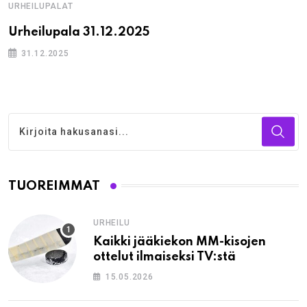
URHEILUPALAT
Urheilupala 31.12.2025
31.12.2025
TUOREIMMAT
URHEILU
Kaikki jääkiekon MM-kisojen
ottelut ilmaiseksi TV:stä
15.05.2026