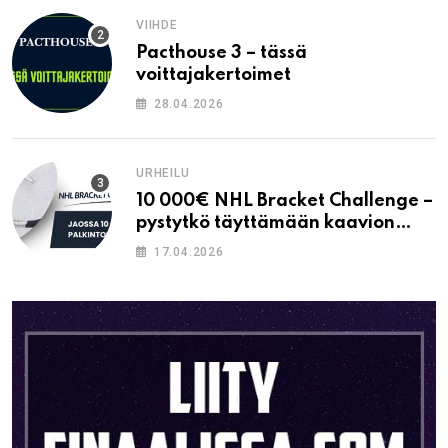
VIIHDE
Pacthouse 3 – tässä
voittajakertoimet
28.04.2026
URHEILU
10 000€ NHL Bracket Challenge –
pystytkö täyttämään kaavion
oikein?
17.04.2026