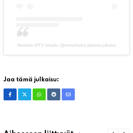
Henkilön MTV Urheilu (@mtvurheilu) jakama julkaisu
Jaa tämä julkaisu:
Whatsapp
Reddit
Share
via
Email