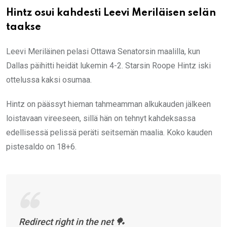
Hintz osui kahdesti Leevi Meriläisen selän
taakse
Leevi Meriläinen pelasi Ottawa Senatorsin maalilla, kun
Dallas päihitti heidät lukemin 4-2. Starsin Roope Hintz iski
ottelussa kaksi osumaa.
Hintz on päässyt hieman tahmeamman alkukauden jälkeen
loistavaan vireeseen, sillä hän on tehnyt kahdeksassa
edellisessä pelissä peräti seitsemän maalia. Koko kauden
pistesaldo on 18+6.
Redirect right in the net 🏓