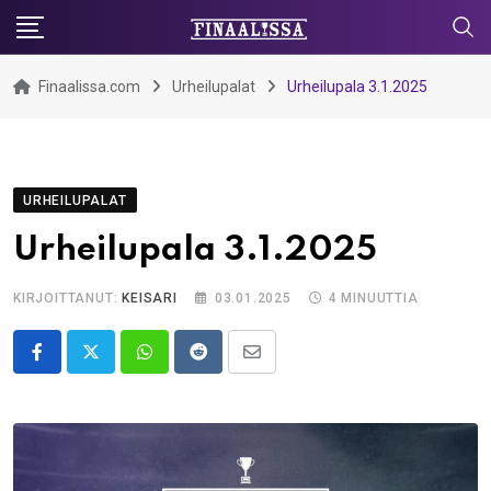
Skip
to
content
Finaalissa.com
Urheilupalat
Urheilupala 3.1.2025
URHEILUPALAT
Urheilupala 3.1.2025
KIRJOITTANUT:
KEISARI
03.01.2025
4 MINUUTTIA
Whatsapp
Reddit
Share
via
Email