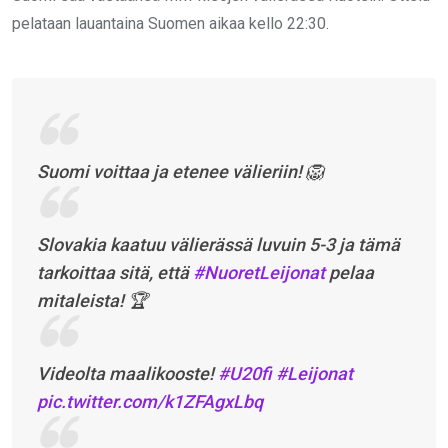
pelataan lauantaina Suomen aikaa kello 22:30.
Suomi voittaa ja etenee välieriin! 🦁
Slovakia kaatuu välierässä luvuin 5-3 ja tämä
tarkoittaa sitä, että
#NuoretLeijonat
pelaa
mitaleista! 🏆
Videolta maalikooste!
#U20fi
#Leijonat
pic.twitter.com/k1ZFAgxLbq