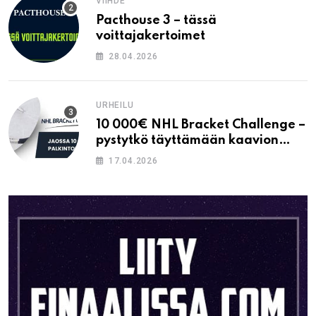
VIIHDE
Pacthouse 3 – tässä
voittajakertoimet
28.04.2026
URHEILU
10 000€ NHL Bracket Challenge –
pystytkö täyttämään kaavion
oikein?
17.04.2026