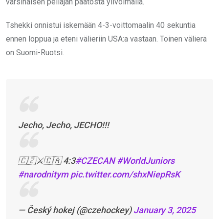
varsinaisen peliajan päätöstä ylivoimalla.
Tshekki onnistui iskemään 4-3-voittomaalin 40 sekuntia
ennen loppua ja eteni välieriin USA:a vastaan. Toinen välierä
on Suomi-Ruotsi.
Jecho, Jecho, JECHO!!!
🇨🇿⚔️🇨🇦 4:3
#CZECAN
#WorldJuniors
#narodnitym
pic.twitter.com/shxNiepRsK
— Český hokej (@czehockey)
January 3, 2025