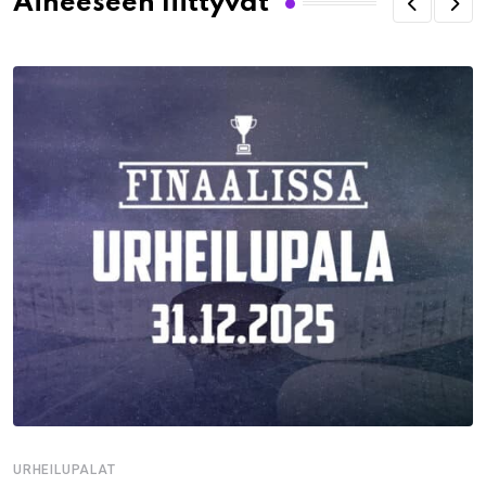
Aiheeseen liittyvät
URHEILUPALAT