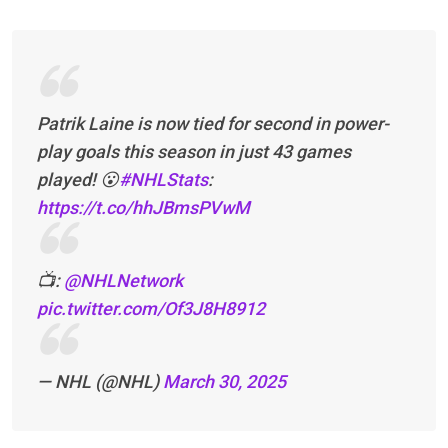
Patrik Laine is now tied for second in power-
play goals this season in just 43 games
played! 😮
#NHLStats
:
https://t.co/hhJBmsPVwM
📺:
@NHLNetwork
pic.twitter.com/Of3J8H8912
— NHL (@NHL)
March 30, 2025