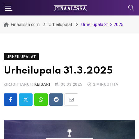
Skip
to
content
Finaalissa.com
Urheilupalat
Urheilupala 31.3.2025
URHEILUPALAT
Urheilupala 31.3.2025
KIRJOITTANUT:
KEISARI
30.03.2025
2 MINUUTTIA
Whatsapp
Reddit
Share
via
Email