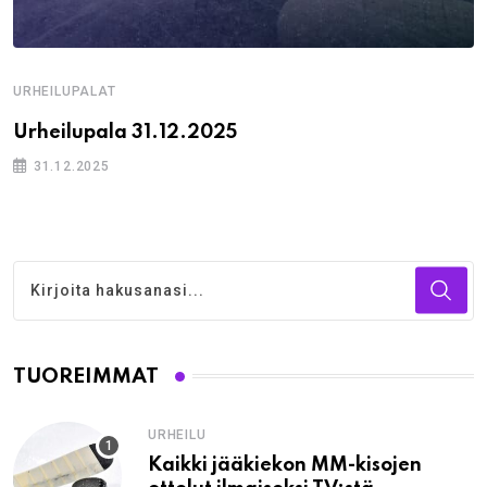
URHEILUPALAT
Urheilupala 31.12.2025
31.12.2025
TUOREIMMAT
URHEILU
Kaikki jääkiekon MM-kisojen