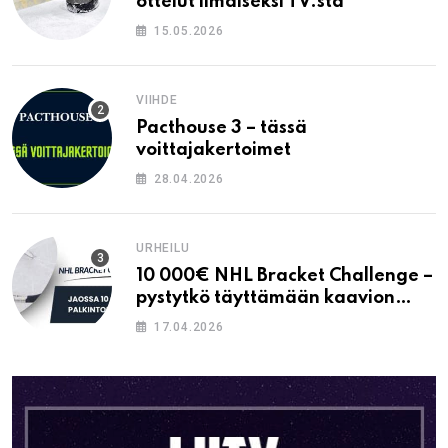
ottelut ilmaiseksi TV:stä
15.05.2026
VIIHDE
Pacthouse 3 – tässä
voittajakertoimet
28.04.2026
URHEILU
10 000€ NHL Bracket Challenge –
pystytkö täyttämään kaavion
oikein?
17.04.2026