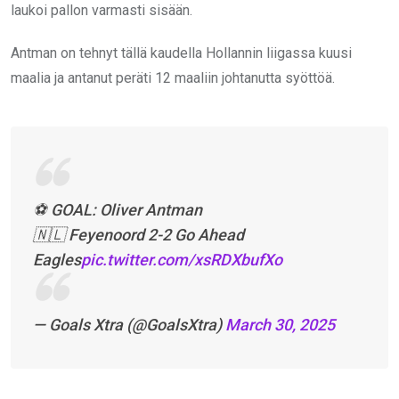
laukoi pallon varmasti sisään.
Antman on tehnyt tällä kaudella Hollannin liigassa kuusi
maalia ja antanut peräti 12 maaliin johtanutta syöttöä.
⚽️ GOAL: Oliver Antman
🇳🇱 Feyenoord 2-2 Go Ahead
Eagles
pic.twitter.com/xsRDXbufXo
— Goals Xtra (@GoalsXtra)
March 30, 2025