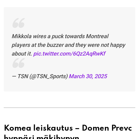
Mikkola wires a puck towards Montreal
players at the buzzer and they were not happy
about it.
pic.twitter.com/6Qz2AqRwKf
— TSN (@TSN_Sports)
March 30, 2025
Komea leiskautus – Domen Prevc
hyppäsi mäkihypyn