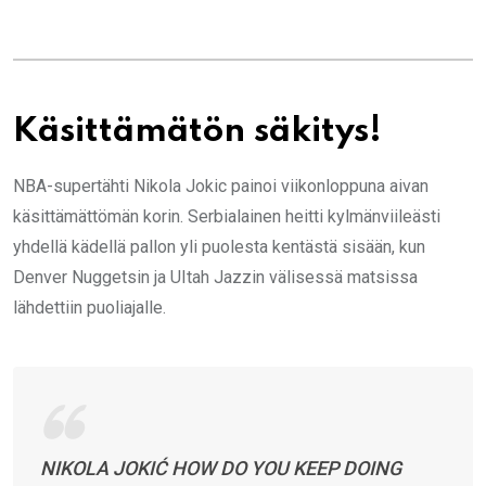
Käsittämätön säkitys!
NBA-supertähti Nikola Jokic painoi viikonloppuna aivan
käsittämättömän korin. Serbialainen heitti kylmänviileästi
yhdellä kädellä pallon yli puolesta kentästä sisään, kun
Denver Nuggetsin ja UItah Jazzin välisessä matsissa
lähdettiin puoliajalle.
NIKOLA JOKIĆ HOW DO YOU KEEP DOING