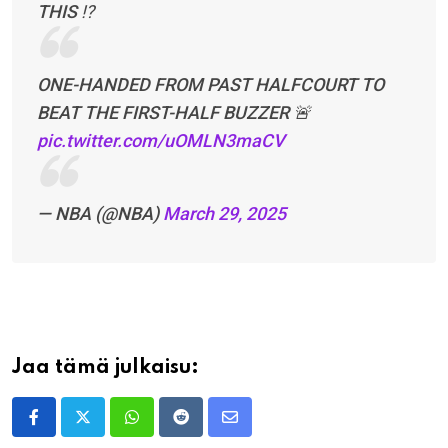
THIS ⁉️
ONE-HANDED FROM PAST HALFCOURT TO
BEAT THE FIRST-HALF BUZZER 🚨
pic.twitter.com/uOMLN3maCV
— NBA (@NBA)
March 29, 2025
Jaa tämä julkaisu:
Whatsapp
Reddit
Share