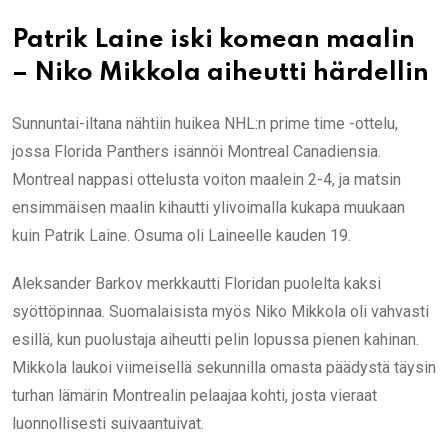
Patrik Laine iski komean maalin
– Niko Mikkola aiheutti härdellin
Sunnuntai-iltana nähtiin huikea NHL:n prime time -ottelu,
jossa Florida Panthers isännöi Montreal Canadiensia.
Montreal nappasi ottelusta voiton maalein 2-4, ja matsin
ensimmäisen maalin kihautti ylivoimalla kukapa muukaan
kuin Patrik Laine. Osuma oli Laineelle kauden 19.
Aleksander Barkov merkkautti Floridan puolelta kaksi
syöttöpinnaa. Suomalaisista myös Niko Mikkola oli vahvasti
esillä, kun puolustaja aiheutti pelin lopussa pienen kahinan.
Mikkola laukoi viimeisellä sekunnilla omasta päädystä täysin
turhan lämärin Montrealin pelaajaa kohti, josta vieraat
luonnollisesti suivaantuivat.