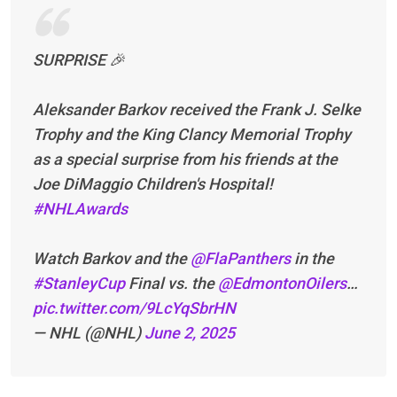
SURPRISE 🎉
Aleksander Barkov received the Frank J. Selke
Trophy and the King Clancy Memorial Trophy
as a special surprise from his friends at the
Joe DiMaggio Children's Hospital!
#NHLAwards
Watch Barkov and the
@FlaPanthers
in the
#StanleyCup
Final vs. the
@EdmontonOilers
…
pic.twitter.com/9LcYqSbrHN
— NHL (@NHL)
June 2, 2025