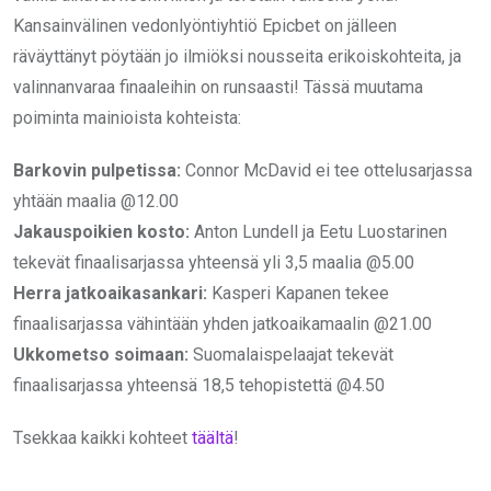
Kansainvälinen vedonlyöntiyhtiö Epicbet on jälleen
räväyttänyt pöytään jo ilmiöksi nousseita erikoiskohteita, ja
valinnanvaraa finaaleihin on runsaasti! Tässä muutama
poiminta mainioista kohteista:
Barkovin pulpetissa:
Connor McDavid ei tee ottelusarjassa
yhtään maalia @12.00
Jakauspoikien kosto:
Anton Lundell ja Eetu Luostarinen
tekevät finaalisarjassa yhteensä yli 3,5 maalia @5.00
Herra jatkoaikasankari:
Kasperi Kapanen tekee
finaalisarjassa vähintään yhden jatkoaikamaalin @21.00
Ukkometso soimaan:
Suomalaispelaajat tekevät
finaalisarjassa yhteensä 18,5 tehopistettä @4.50
Tsekkaa kaikki kohteet
täältä
!