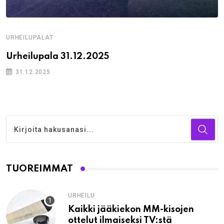
URHEILUPALAT
Urheilupala 31.12.2025
31.12.2025
TUOREIMMAT
URHEILU
Kaikki jääkiekon MM-kisojen
ottelut ilmaiseksi TV:stä