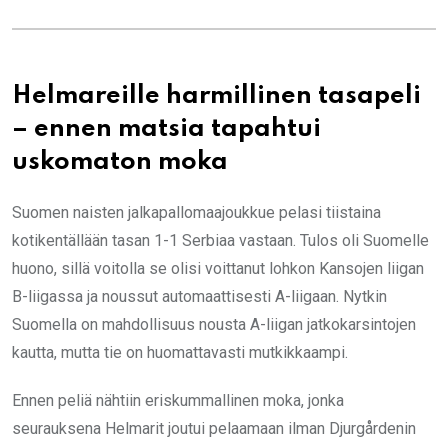
Helmareille harmillinen tasapeli
– ennen matsia tapahtui
uskomaton moka
Suomen naisten jalkapallomaajoukkue pelasi tiistaina
kotikentällään tasan 1-1 Serbiaa vastaan. Tulos oli Suomelle
huono, sillä voitolla se olisi voittanut lohkon Kansojen liigan
B-liigassa ja noussut automaattisesti A-liigaan. Nytkin
Suomella on mahdollisuus nousta A-liigan jatkokarsintojen
kautta, mutta tie on huomattavasti mutkikkaampi.
Ennen peliä nähtiin eriskummallinen moka, jonka
seurauksena Helmarit joutui pelaamaan ilman Djurgårdenin