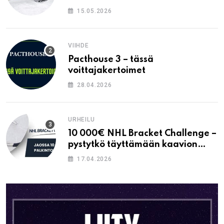
15.05.2026
VIIHDE
Pacthouse 3 – tässä
voittajakertoimet
28.04.2026
URHEILU
10 000€ NHL Bracket Challenge –
pystytkö täyttämään kaavion
oikein?
17.04.2026