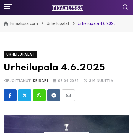
Skip
to
content
Finaalissa.com
Urheilupalat
Urheilupala 4.6.2025
URHEILUPALAT
Urheilupala 4.6.2025
KIRJOITTANUT:
KEISARI
03.06.2025
3 MINUUTTIA
Whatsapp
Reddit
Share
via
Email