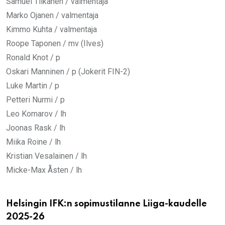
Samuel Tilkanen / valmentaja
Marko Ojanen / valmentaja
Kimmo Kuhta / valmentaja
Roope Taponen / mv (Ilves)
Ronald Knot / p
Oskari Manninen / p (Jokerit FIN-2)
Luke Martin / p
Petteri Nurmi / p
Leo Komarov / lh
Joonas Rask / lh
Miika Roine / lh
Kristian Vesalainen / lh
Micke-Max Åsten / lh
Helsingin IFK:n sopimustilanne Liiga-kaudelle
2025-26