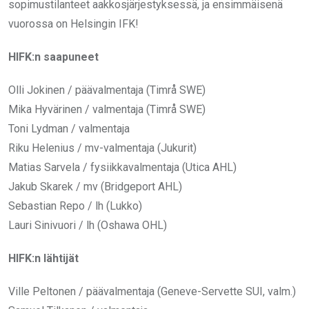
sopimustilanteet aakkosjärjestyksessä, ja ensimmäisenä
vuorossa on Helsingin IFK!
HIFK:n saapuneet
Olli Jokinen / päävalmentaja (Timrå SWE)
Mika Hyvärinen / valmentaja (Timrå SWE)
Toni Lydman / valmentaja
Riku Helenius / mv-valmentaja (Jukurit)
Matias Sarvela / fysiikkavalmentaja (Utica AHL)
Jakub Skarek / mv (Bridgeport AHL)
Sebastian Repo / lh (Lukko)
Lauri Sinivuori / lh (Oshawa OHL)
HIFK:n lähtijät
Ville Peltonen / päävalmentaja (Geneve-Servette SUI, valm.)