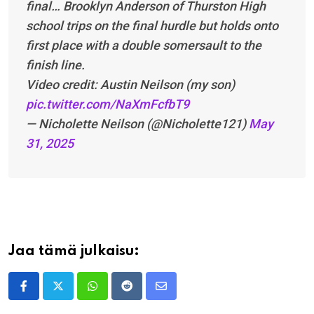
final… Brooklyn Anderson of Thurston High
school trips on the final hurdle but holds onto
first place with a double somersault to the
finish line.
Video credit: Austin Neilson (my son)
pic.twitter.com/NaXmFcfbT9
— Nicholette Neilson (@Nicholette121)
May
31, 2025
Jaa tämä julkaisu:
Whatsapp
Reddit
Share