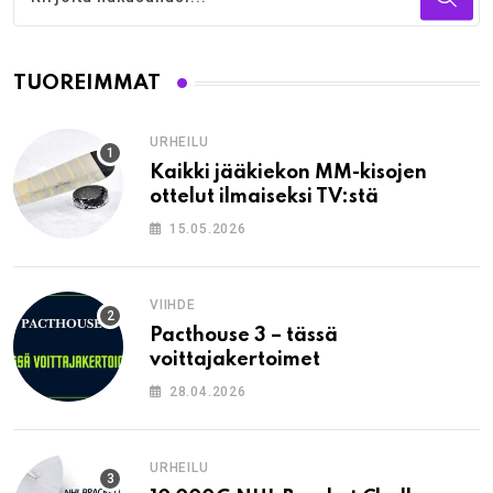
TUOREIMMAT
URHEILU
Kaikki jääkiekon MM-kisojen
ottelut ilmaiseksi TV:stä
15.05.2026
VIIHDE
Pacthouse 3 – tässä
voittajakertoimet
28.04.2026
URHEILU