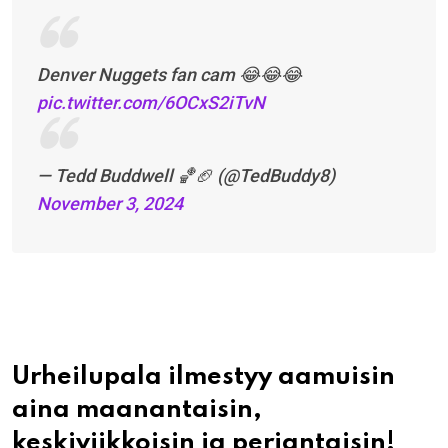
Denver Nuggets fan cam 😂😂😂
pic.twitter.com/6OCxS2iTvN
— Tedd Buddwell 🏀🏈 (@TedBuddy8)
November 3, 2024
Urheilupala ilmestyy aamuisin
aina maanantaisin,
keskiviikkoisin ja perjantaisin!