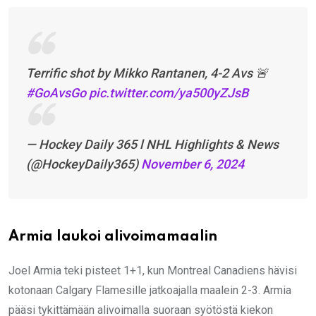
Terrific shot by Mikko Rantanen, 4-2 Avs 🚨
#GoAvsGo
pic.twitter.com/ya500yZJsB
— Hockey Daily 365 l NHL Highlights & News
(@HockeyDaily365)
November 6, 2024
Armia laukoi alivoimamaalin
Joel Armia teki pisteet 1+1, kun Montreal Canadiens hävisi
kotonaan Calgary Flamesille jatkoajalla maalein 2-3. Armia
pääsi tykittämään alivoimalla suoraan syötöstä kiekon