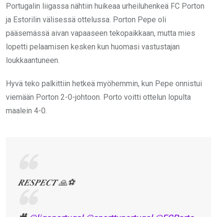
Portugalin liigassa nähtiin huikeaa urheiluhenkeä FC Porton
ja Estorilin välisessä ottelussa. Porton Pepe oli
pääsemässä aivan vapaaseen tekopaikkaan, mutta mies
lopetti pelaamisen kesken kun huomasi vastustajan
loukkaantuneen.
Hyvä teko palkittiin hetkeä myöhemmin, kun Pepe onnistui
viemään Porton 2-0-johtoon. Porto voitti ottelun lopulta
maalein 4-0.
𝑹𝑬𝑺𝑷𝑬𝑪𝑻 🙏⚽️