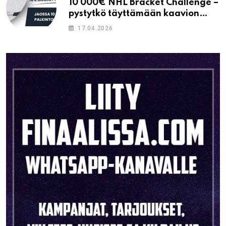
10 000€ NHL Bracket Challenge –
pystytkö täyttämään kaavion
oikein?
17.04.2026