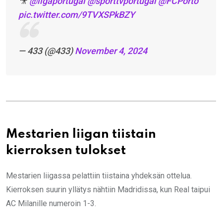
🎥
@ligaportugal
@sporttvportugal
@FCPorto
pic.twitter.com/9TVXSPkBZY
— 433 (@433)
November 4, 2024
Mestarien liigan tiistain
kierroksen tulokset
Mestarien liigassa pelattiin tiistaina yhdeksän ottelua.
Kierroksen suurin yllätys nähtiin Madridissa, kun Real taipui
AC Milanille numeroin 1-3.