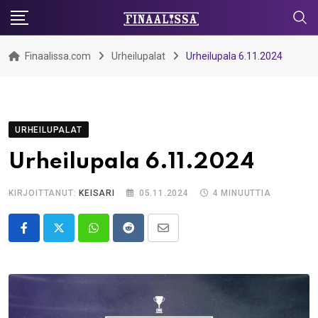
Skip
to
content
Finaalissa.com
Urheilupalat
Urheilupala 6.11.2024
URHEILUPALAT
Urheilupala 6.11.2024
KIRJOITTANUT:
KEISARI
05.11.2024
4 MINUUTTIA
Whatsapp
Reddit
Share
via
Email