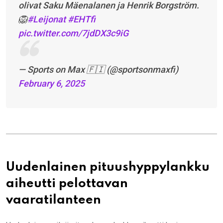
olivat Saku Mäenalanen ja Henrik Borgström.
🦁
#Leijonat
#EHTfi
pic.twitter.com/7jdDX3c9iG
— Sports on Max 🇫🇮 (@sportsonmaxfi)
February 6, 2025
Uudenlainen pituushyppylankku
aiheutti pelottavan
vaaratilanteen