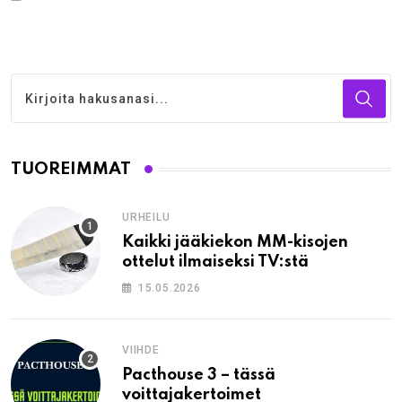
TUOREIMMAT
URHEILU
Kaikki jääkiekon MM-kisojen
ottelut ilmaiseksi TV:stä
15.05.2026
VIIHDE
Pacthouse 3 – tässä
voittajakertoimet