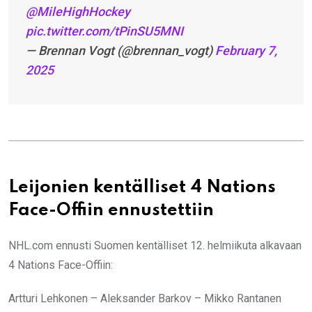
@MileHighHockey
pic.twitter.com/tPinSU5MNI
— Brennan Vogt (@brennan_vogt)
February 7,
2025
Leijonien kentälliset 4 Nations
Face-Offiin ennustettiin
NHL.com ennusti Suomen kentälliset 12. helmiikuta alkavaan
4 Nations Face-Offiin:
Artturi Lehkonen – Aleksander Barkov – Mikko Rantanen