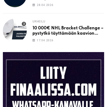
28.04.2026
URHEILU
10 000€ NHL Bracket Challenge –
pystytkö täyttämään kaavion
oikein?
17.04.2026