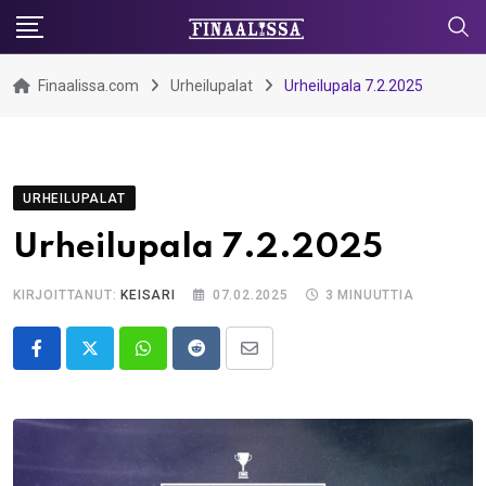
Skip
to
content
Finaalissa.com
Urheilupalat
Urheilupala 7.2.2025
URHEILUPALAT
Urheilupala 7.2.2025
KIRJOITTANUT:
KEISARI
07.02.2025
3 MINUUTTIA
Whatsapp
Reddit
Share
via
Email