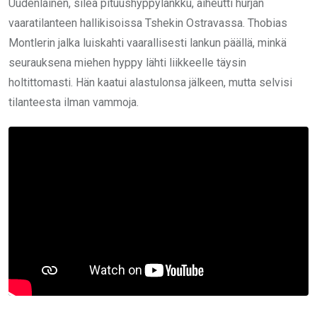
Uudenlainen, sileä pituushyppylankku, aiheutti hurjan
vaaratilanteen hallikisoissa Tshekin Ostravassa. Thobias
Montlerin jalka luiskahti vaarallisesti lankun päällä, minkä
seurauksena miehen hyppy lähti liikkeelle täysin
holtittomasti. Hän kaatui alastulonsa jälkeen, mutta selvisi
tilanteesta ilman vammoja.