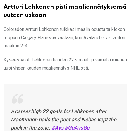
Artturi Lehkonen pisti maaliennätyksensä
uuteen uskoon
Coloradon Artturi Lehkonen tuikkasi maalin edustalta kiekon
reppuun Calgary Flamesia vastaan, kun Avalanche vei voiton
maalein 2-4.
Kyseessä oli Lehkosen kauden 22:s maali ja samalla miehen
uusi yhden kauden maaliennätys NHL:ssä.
a career high 22 goals for Lehkonen after
MacKinnon nails the post and Nečas kept the
puck in the zone.
#Avs
#GoAvsGo