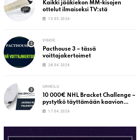
Kaikki jääkiekon MM-kisojen
ottelut ilmaiseksi TV:stä
15.05.2026
VIIHDE
Pacthouse 3 – tässä
voittajakertoimet
28.04.2026
URHEILU
10 000€ NHL Bracket Challenge –
pystytkö täyttämään kaavion
oikein?
17.04.2026