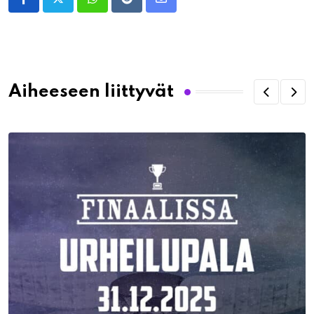
Whatsapp
Reddit
Share
via
Email
Aiheeseen liittyvät