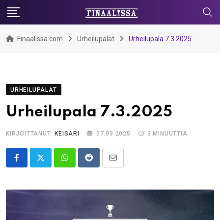
Skip
to
content
Finaalissa.com
Urheilupalat
Urheilupala 7.3.2025
URHEILUPALAT
Urheilupala 7.3.2025
KIRJOITTANUT:
KEISARI
07.03.2025
3 MINUUTTIA
Whatsapp
Reddit
Share
via
Email