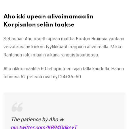
Aho iski upean alivoimamaalin
Korpisalon selän taakse
Sebastian Aho osoitti upeaa malttia Boston Bruinsia vastaan
veivatessaan kiekon tyylikkäästi reppuun alivoimalla. Mikko
Rantanen istui maalin aikana rangaistusaitiossa.
Aho rikkoi maalilla 60 tehopisteen rajan tällä kaudella. Hänen
tehonsa 62 pelissä ovat nyt 24+36=60.
The patience by Aho 🔥
pic.twitter.com/KB94QdkeyT