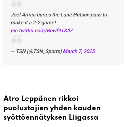
Joel Armia buries the Lane Hutson pass to
make it a 2-2 game!
pic.twitter.com/Bnwf9TKIlZ
— TSN (@TSN_Sports)
March 7, 2025
Atro Leppänen rikkoi
puolustajien yhden kauden
syöttöennätyksen Liigassa