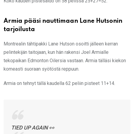
Koko kauden pistesaldo on 58 pelissä 25+27=52.
Armia pääsi nauttimaan Lane Hutsonin
tarjoilusta
Montrealin tähtipakki Lane Hutson osoitti jälleen kerran
pelintekijän taitojaan, kun hän rakensi Joel Armialle
tekopaikan Edmonton Oilersia vastaan. Armia tälläsi kiekon
komeasti suoraan syötöstä reppuun.
Armia on tehnyt tällä kaudella 62 peliin pisteet 11+14.
TIED UP AGAIN 👀