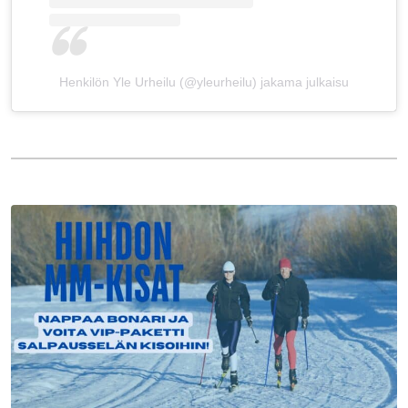
Henkilön Yle Urheilu (@yleurheilu) jakama julkaisu