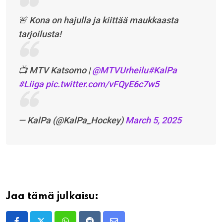
🚨 Kona on hajulla ja kiittää maukkaasta
tarjoilusta!
📺 MTV Katsomo |
@MTVUrheilu
#KalPa
#Liiga
pic.twitter.com/vFQyE6c7w5
— KalPa (@KalPa_Hockey)
March 5, 2025
Jaa tämä julkaisu: