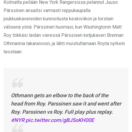
Kolmatta peliään New York Rangersissa pelannut Juuso
Pärssinen ansaitsi varmasti reppukaupalla
joukkuekavereiden kunnioitusta keskiviikon ja torstain
välisenä yönä. Pärssinen huomasi, kun Washingtonin Matt
Roy tökkäsi laidan vieressä Pärssisen ketjukaveri Brennan
Othmannia takaraivoon, ja lähti muistuttamaan Royta nyrkein
teostaan.
Othmann gets an elbow to the back of the
head from Roy. Parssinen saw it and went after
Roy. Parssinen vs Roy. Full play plus replay.
#NYR
pic.twitter.com/gBJ5oKH00E