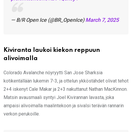
— B/R Open Ice (@BR_OpenIce)
March 7, 2025
Kiviranta laukoi kiekon reppuun
alivoimalla
Colorado Avalanche nöyryytti San Jose Sharksia
kotikentällään lukemin 7-3, ja ottelun ykköstähdet olivat tehot
2+4 iskenyt Cale Makar ja 2+3 nakuttanut Nathan MacKinnon.
Matsin avausmaali syntyi Joel Kivirannan lavasta, joka
ampaisi alivoimalla maalintekoon ja sivalsi terävän rannarin
verkon perukoille.