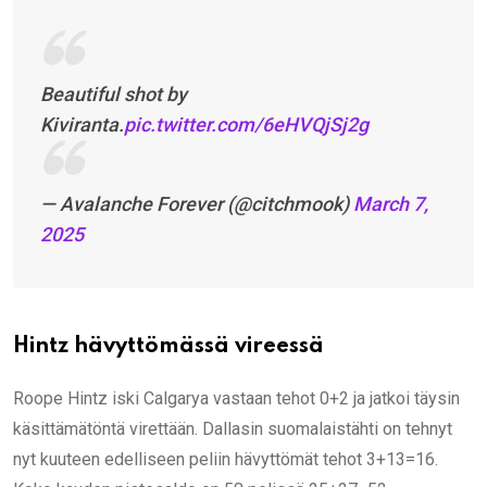
Beautiful shot by
Kiviranta.
pic.twitter.com/6eHVQjSj2g
— Avalanche Forever (@citchmook)
March 7,
2025
Hintz hävyttömässä vireessä
Roope Hintz iski Calgarya vastaan tehot 0+2 ja jatkoi täysin
käsittämätöntä virettään. Dallasin suomalaistähti on tehnyt
nyt kuuteen edelliseen peliin hävyttömät tehot 3+13=16.