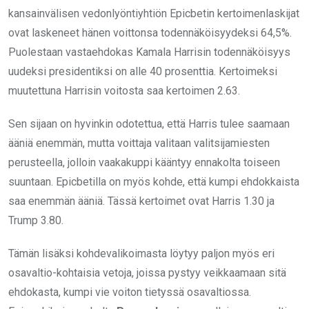
kansainvälisen vedonlyöntiyhtiön Epicbetin kertoimenlaskijat
ovat laskeneet hänen voittonsa todennäköisyydeksi 64,5%.
Puolestaan vastaehdokas Kamala Harrisin todennäköisyys
uudeksi presidentiksi on alle 40 prosenttia. Kertoimeksi
muutettuna Harrisin voitosta saa kertoimen 2.63.
Sen sijaan on hyvinkin odotettua, että Harris tulee saamaan
ääniä enemmän, mutta voittaja valitaan valitsijamiesten
perusteella, jolloin vaakakuppi kääntyy ennakolta toiseen
suuntaan. Epicbetilla on myös kohde, että kumpi ehdokkaista
saa enemmän ääniä. Tässä kertoimet ovat Harris 1.30 ja
Trump 3.80.
Tämän lisäksi kohdevalikoimasta löytyy paljon myös eri
osavaltio-kohtaisia vetoja, joissa pystyy veikkaamaan sitä
ehdokasta, kumpi vie voiton tietyssä osavaltiossa.