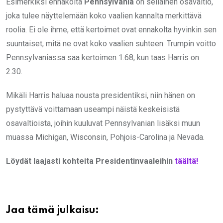
Esimerkiksi ennakolta
Pennsylvania
on sellainen osavaltio,
joka tulee näyttelemään koko vaalien kannalta merkittävä
roolia. Ei ole ihme, että kertoimet ovat ennakolta hyvinkin sen
suuntaiset, mitä ne ovat koko vaalien suhteen. Trumpin voitto
Pennsylvaniassa saa kertoimen 1.68, kun taas Harris on
2.30.
Mikäli Harris haluaa nousta presidentiksi, niin hänen on
pystyttävä voittamaan useampi näistä keskeisistä
osavaltioista, joihin kuuluvat Pennsylvanian lisäksi muun
muassa Michigan, Wisconsin, Pohjois-Carolina ja Nevada.
Löydät laajasti kohteita Presidentinvaaleihin
täältä!
Jaa tämä julkaisu: