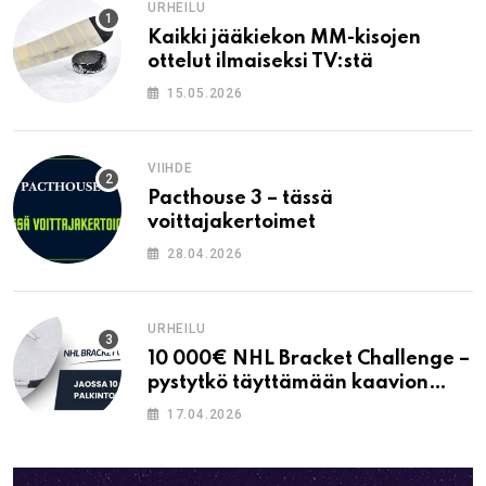
URHEILU
Kaikki jääkiekon MM-kisojen
ottelut ilmaiseksi TV:stä
15.05.2026
VIIHDE
Pacthouse 3 – tässä
voittajakertoimet
28.04.2026
URHEILU
10 000€ NHL Bracket Challenge –
pystytkö täyttämään kaavion
oikein?
17.04.2026