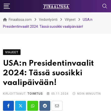
Skip
to
content
Finaalissa.com
Vedonlyönti
Vihjeet
USA:n
Presidentinvaalit 2024: Tässä suosikki vaalipäivään!
VIHJEET
USA:n Presidentinvaalit
2024: Tässä suosikki
vaalipäivään!
KIRJOITTANUT:
TOIMITUS
05.11.2024
NOIN MINUUTIN
Whatsapp
Reddit
Share