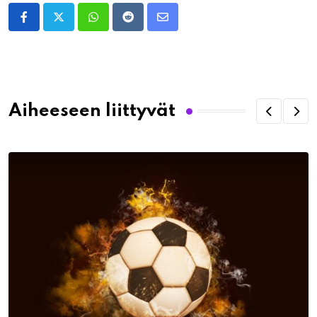
Whatsapp
Reddit
Share
via
Email
Aiheeseen liittyvät