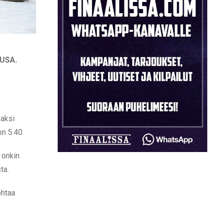
 USA.
vaksi
on 5.40.
 onkin
ta.
ohtaa