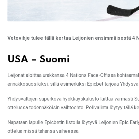
Vetovihje tulee tällä kertaa Leijonien ensimmäisestä 4 
USA – Suomi
Leijonat aloittaa urakkansa 4 Nations Face-Offissa kohtaamall
ennakkosuosikiksi, sillä esimerkiksi Epicbet tarjoaa Yhdysvalt
Yhdysvaltojen superkova hyökkäyskalusto laittaa varmasti Su
ottelussa todennäköisin vaihtoehto. Pelivalinta löytyy tällä k
Napataan lapulle Epicbetin listoila löytyvä Leijonien Epic Ear
ottelua missä tahansa vaiheessa.