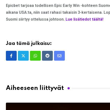
Epicbet tarjoaa todellisen Epic Early Win -kohteen Suome
aikana USA:ta, niin saat rahasi takaisin 3-kertaisena. Lo
Suomi siirtyy ottelussa johtoon.
Lue lisätiedot täältä!
Jaa tämä julkaisu:
Whatsapp
Reddit
Share
via
Email
Aiheeseen liittyvät