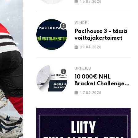
15.05.2026
VIIHDE
Pacthouse 3 – tässä
voittajakertoimet
28.04.2026
URHEILU
10 000€ NHL
Bracket Challenge –
pystytkö
17.04.2026
täyttämään kaavion
oikein?