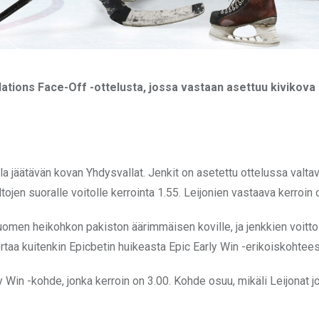
Nations Face-Off -ottelusta, jossa vastaan asettuu kivikova
a jäätävän kovan Yhdysvallat. Jenkit on asetettu ottelussa valta
ojen suoralle voitolle kerrointa 1.55. Leijonien vastaava kerroin 
omen heikohkon pakiston äärimmäisen koville, ja jenkkien voitto
ertaa kuitenkin Epicbetin huikeasta Epic Early Win -erikoiskohtees
ly Win -kohde, jonka kerroin on 3.00. Kohde osuu, mikäli Leijonat j