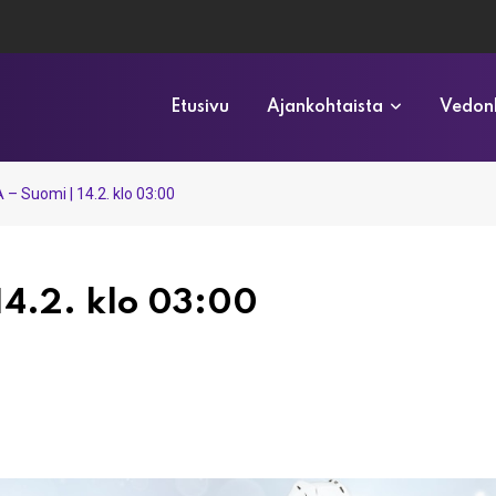
Etusivu
Ajankohtaista
Vedonl
 – Suomi | 14.2. klo 03:00
14.2. klo 03:00