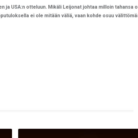
n ja USA:n otteluun. Mikäli Leijonat johtaa milloin tahansa o
pputuloksella ei ole mitään väliä, vaan kohde osuu välittömäs