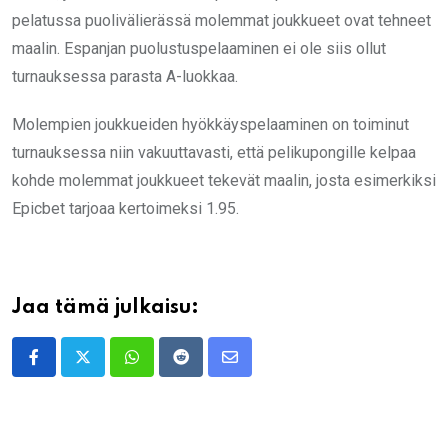
pelatussa puolivälierässä molemmat joukkueet ovat tehneet
maalin. Espanjan puolustuspelaaminen ei ole siis ollut
turnauksessa parasta A-luokkaa.
Molempien joukkueiden hyökkäyspelaaminen on toiminut
turnauksessa niin vakuuttavasti, että pelikupongille kelpaa
kohde molemmat joukkueet tekevät maalin, josta esimerkiksi
Epicbet tarjoaa kertoimeksi 1.95.
Jaa tämä julkaisu:
Whatsapp
Reddit
Share
via
Email