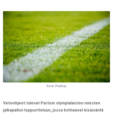
via
Email
Kuva: Pixabay
Vetovihjeet tulevat Pariisin olympialaisten miesten
jalkapallon loppuotteluun, jossa kohtaavat kisaisäntä