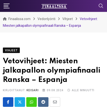
Skip
to
content
Finaalissa.com
Vedonlyönti
Vihjeet
Vetovihjeet:
Miesten jalkapallon olympiafinaali Ranska – Espanja
VIHJEET
Vetovihjeet: Miesten
jalkapallon olympiafinaali
Ranska – Espanja
KIRJOITTANUT:
KEISARI
09.08.2024
ALLE MINUUTTI
Whatsapp
Reddit
Share