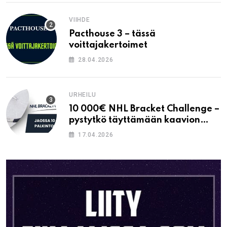
VIIHDE
Pacthouse 3 – tässä
voittajakertoimet
28.04.2026
URHEILU
10 000€ NHL Bracket Challenge –
pystytkö täyttämään kaavion
oikein?
17.04.2026