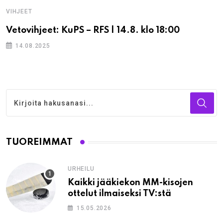
VIHJEET
Vetovihjeet: KuPS – RFS | 14.8. klo 18:00
14.08.2025
TUOREIMMAT
URHEILU
Kaikki jääkiekon MM-kisojen
ottelut ilmaiseksi TV:stä
15.05.2026