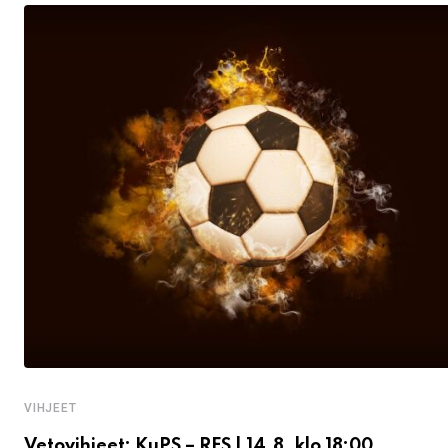
VIHJEET
Vetovihjeet: KuPS – RFS | 14.8. klo 18:00