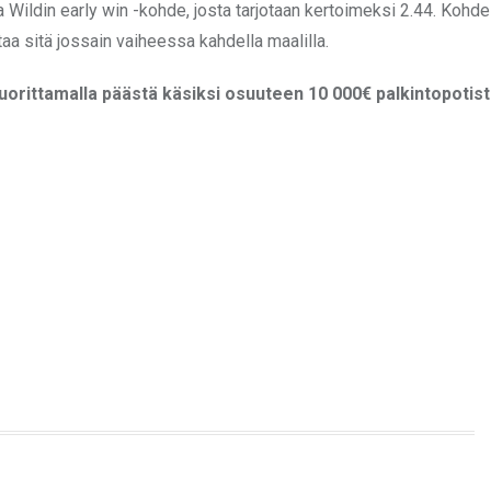
 Wildin early win -kohde, josta tarjotaan kertoimeksi 2.44. Kohde
htaa sitä jossain vaiheessa kahdella maalilla.
suorittamalla päästä käsiksi osuuteen 10 000€ palkintopotis