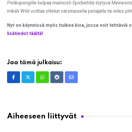
Pelikupongille kelpaa mainiosti Epicbetiltä löytyvä Minnesota
mikäli Wild voittaa ottelun varsinaisella peliajalla tai edes jo
Nyt on käynnissä myös huikea kisa, jossa voit tehtäviä 
lisätiedot täältä!
Jaa tämä julkaisu:
Whatsapp
Reddit
Share
via
Email
Aiheeseen liittyvät