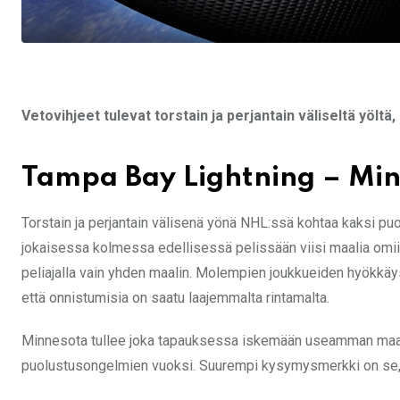
Vetovihjeet tulevat torstain ja perjantain väliseltä yölt
Tampa Bay Lightning – Min
Torstain ja perjantain välisenä yönä NHL:ssä kohtaa kaksi pu
jokaisessa kolmessa edellisessä pelissään viisi maalia omii
peliajalla vain yhden maalin. Molempien joukkueiden hyökkäys
että onnistumisia on saatu laajemmalta rintamalta.
Minnesota tullee joka tapauksessa iskemään useamman maal
puolustusongelmien vuoksi. Suurempi kysymysmerkki on se