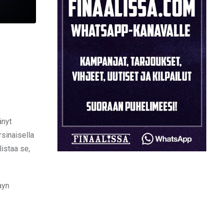
änyt
sinaisella
istaa se,
ayn