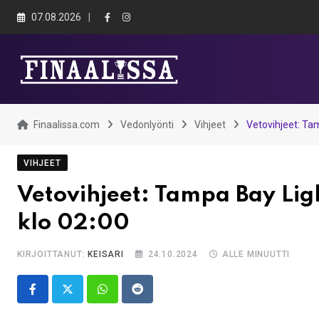
Skip
07.08.2026
to
content
Finaalissa.com
Vedonlyönti
Vihjeet
Vetovihjeet: Tam
VIHJEET
Vetovihjeet: Tampa Bay Lig
klo 02:00
KIRJOITTANUT:
KEISARI
24.10.2024
ALLE MINUUTTI
Whatsapp
Reddit