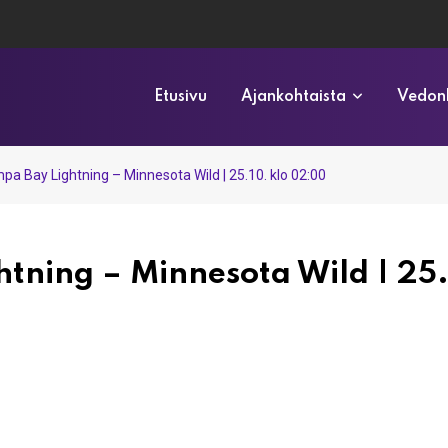
Etusivu
Ajankohtaista
Vedonl
pa Bay Lightning – Minnesota Wild | 25.10. klo 02:00
htning – Minnesota Wild | 25