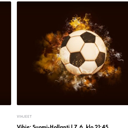
VIHJEET
Vihje: Suomi-Hollanti | 7.6. klo 21:45