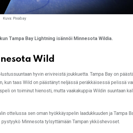
Kuva: Pixabay
ä, kun Tampa Bay Lightning isännöi Minnesota Wildia.
nesota Wild
olustussuuntaan hyvin erivireistä joukkuetta. Tampa Bay on pääst
n, kun taas Wild on päästänyt neljässä peräkkäisessä pelissä var
peli on toiminut hienosti, mutta vaakakuppia Wildin suuntaan kall
in ottelussa sen oman hyökkäyspelin laadukkuuden ja Tampa B
, pystyykö Minnesota tylsyttämään Tampan ykköshevoset.