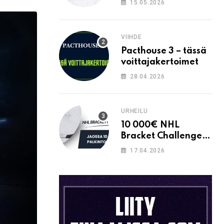
15.05.2026
Email
VIIHDE
Pacthouse 3 – tässä
voittajakertoimet
28.04.2026
URHEILU
10 000€ NHL
Bracket Challenge –
pystytkö
17.04.2026
täyttämään kaavion
oikein?