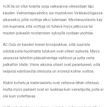
HJK:lla on ollut todella isoja vaikeuksia oikeastaan läpi
kauden. Valmentajavaihdos sai muutoksen Veikkausliigassa
aikaiseksi, jotta voittoja alkoi tulemaan. Mestaruustaisto käy
niin kuumana, että voittoja on tultava myös jatkossa tai
muuten pokaalin nostaminen syksyllä voidaan unohtaa.
AC Oulu on kauden toinen kriisijoukkue, sillä suurista
odotuksista huolimatta tulokset ovat olleet surkeita. Myös
seurassa laitettiin päävalmentaja vaihtoon ja uutta verta
palkattiin tilalle. Viime aikoina otteet ovat parantuneet, sillä
neljästä edellisestä ottelusta on irronnut kolme voittoa.
Klubin kotietu ja materiaalietu ovat valtaisia tähän otteluun,
mutta myös paineet ovat eri luokkaa kuin vierailijoilla, joilla ei
ole kuin voitettavaa.