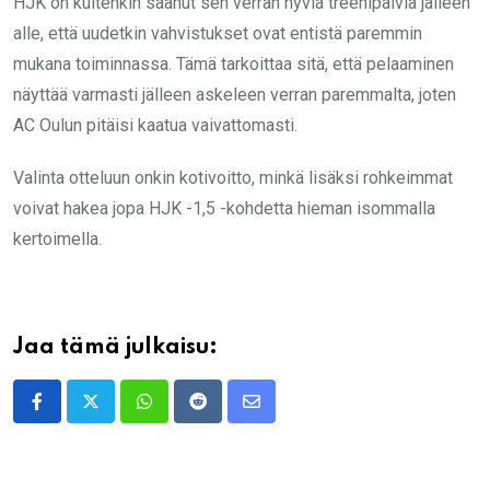
HJK on kuitenkin saanut sen verran hyviä treenipäiviä jälleen
alle, että uudetkin vahvistukset ovat entistä paremmin
mukana toiminnassa. Tämä tarkoittaa sitä, että pelaaminen
näyttää varmasti jälleen askeleen verran paremmalta, joten
AC Oulun pitäisi kaatua vaivattomasti.
Valinta otteluun onkin kotivoitto, minkä lisäksi rohkeimmat
voivat hakea jopa HJK -1,5 -kohdetta hieman isommalla
kertoimella.
Jaa tämä julkaisu:
Whatsapp
Reddit
Share
via
Email