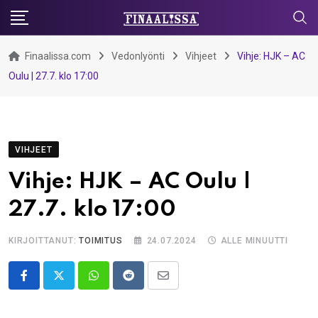
Skip
to
content
Finaalissa.com
Vedonlyönti
Vihjeet
Vihje: HJK – AC
Oulu | 27.7. klo 17:00
VIHJEET
Vihje: HJK – AC Oulu |
27.7. klo 17:00
KIRJOITTANUT:
TOIMITUS
24.07.2024
ALLE MINUUTTI
Whatsapp
Reddit
Share
via