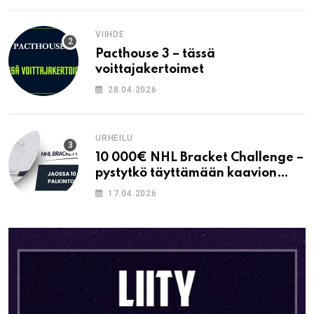
VIIHDE
Pacthouse 3 – tässä
voittajakertoimet
28.04.2026
URHEILU
10 000€ NHL Bracket Challenge –
pystytkö täyttämään kaavion
oikein?
17.04.2026