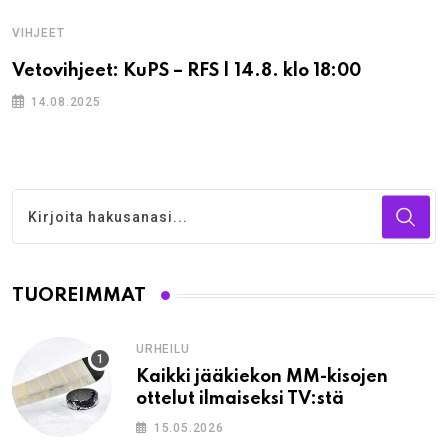
VIHJEET
Vetovihjeet: KuPS – RFS | 14.8. klo 18:00
14.08.2025
TUOREIMMAT
URHEILU
Kaikki jääkiekon MM-kisojen
ottelut ilmaiseksi TV:stä
15.05.2026