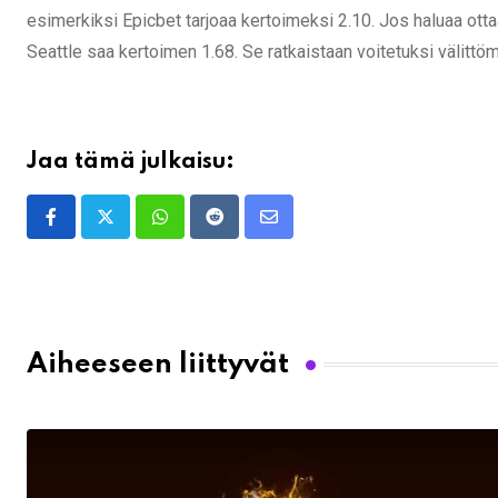
esimerkiksi Epicbet tarjoaa kertoimeksi 2.10. Jos haluaa ottaa
Seattle saa kertoimen 1.68. Se ratkaistaan voitetuksi välittö
Jaa tämä julkaisu:
Whatsapp
Reddit
Share
via
Email
Aiheeseen liittyvät