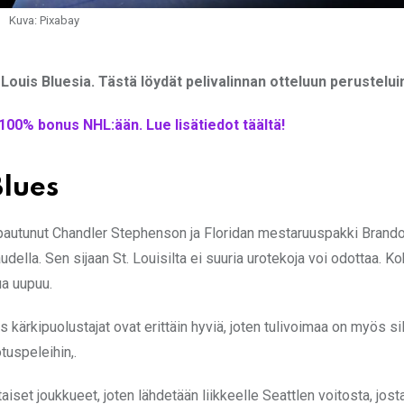
Kuva: Pixabay
 Louis Bluesia. Tästä löydät pelivalinnan otteluun perustelu
e 100% bonus NHL:ään. Lue lisätiedot täältä!
Blues
apautunut Chandler Stephenson ja Floridan mestaruuspakki Brand
udella. Sen sijaan St. Louisilta ei suuria urotekoja voi odottaa. 
ua uupuu.
s kärkipuolustajat ovat erittäin hyviä, joten tulivoimaa on myös sil
tuspeleihin,.
iset joukkueet, joten lähdetään liikkeelle Seattlen voitosta, jost