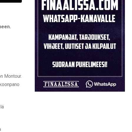
ineen.
on Montour.
Kokoonpano
lä
a