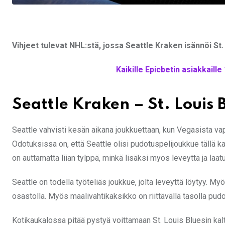
Vihjeet tulevat NHL:stä, jossa Seattle Kraken isännöi St.
Kaikille Epicbetin asiakkaill
Seattle Kraken – St. Louis 
Seattle vahvisti kesän aikana joukkuettaan, kun Vegasista v
Odotuksissa on, että Seattle olisi pudotuspelijoukkue tällä ka
on auttamatta liian tylppä, minkä lisäksi myös leveyttä ja laat
Seattle on todella työteliäs joukkue, jolta leveyttä löytyy. Myö
osastolla. Myös maalivahtikaksikko on riittävällä tasolla pudo
Kotikaukalossa pitää pystyä voittamaan St. Louis Bluesin kalta