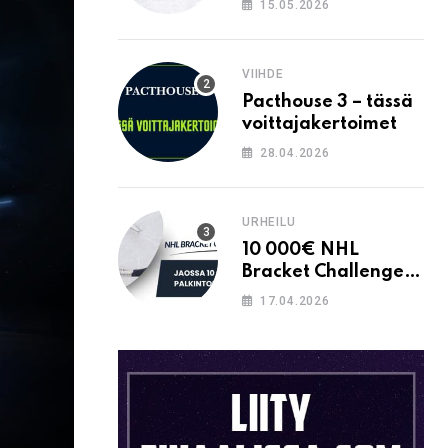
15.05.2026
VIIHDE
Pacthouse 3 – tässä
voittajakertoimet
28.04.2026
URHEILU
10 000€ NHL
Bracket Challenge –
pystytkö
17.04.2026
täyttämään kaavion
oikein?