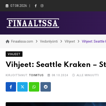
Skip
07.08.2026
to
content
Finaalissa.com
Vedonlyönti
Vihjeet
Vihjeet: Seattle 
VIHJEET
Vihjeet: Seattle Kraken – St
KIRJOITTANUT:
TOIMITUS
08.10.2024
ALLE MINUUTTI
Whatsapp
Reddit