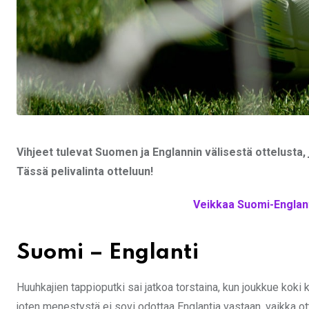
Vihjeet tulevat Suomen ja Englannin välisestä ottelusta,
Tässä pelivalinta otteluun!
Veikkaa Suomi-Englanti
Suomi – Englanti
Huuhkajien tappioputki sai jatkoa torstaina, kun joukkue koki 
joten menestystä ei sovi odottaa Englantia vastaan, vaikka ot