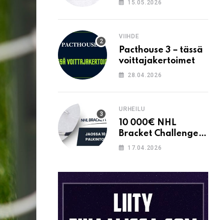
15.05.2026
VIIHDE
Pacthouse 3 – tässä
voittajakertoimet
28.04.2026
URHEILU
10 000€ NHL
Bracket Challenge –
pystytkö
17.04.2026
täyttämään kaavion
oikein?