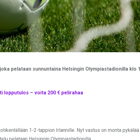
 joka pelataan sunnuntaina Helsingin Olympiastadionilla klo 1
 lopputulos – voita 200 € pelirahaa
kotikentällään 1-2-tappion Irlannille. Nyt vastus on monta pykälä
telu pelataan Helsingin Olympiastadionilla.