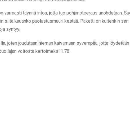
 on varmasti täynnä intoa, jotta tuo pohjanoteeraus unohdetaan. S
ain siitä kauanko puolustusmuuri kestää. Paketti on kuitenkin sen
oja syntyy.
jolla, joten joudutaan hieman kaivamaan syvempää, jotta löydetään
puoliajan voitosta kertoimeksi 1.78.