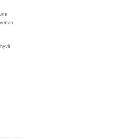
uomi
 verran
 hyvä