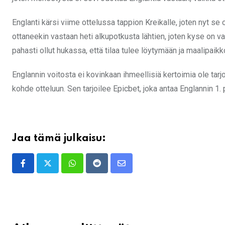
Englanti kärsi viime ottelussa tappion Kreikalle, joten nyt se
ottaneekin vastaan heti alkupotkusta lähtien, joten kyse on v
pahasti ollut hukassa, että tilaa tulee löytymään ja maalipaikk
Englannin voitosta ei kovinkaan ihmeellisiä kertoimia ole tar
kohde otteluun. Sen tarjoilee Epicbet, joka antaa Englannin 1. 
Jaa tämä julkaisu:
Whatsapp
Reddit
Share
via
Email