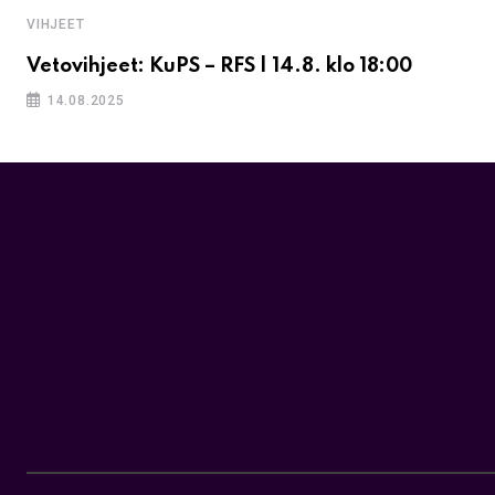
VIHJEET
Vetovihjeet: KuPS – RFS | 14.8. klo 18:00
14.08.2025