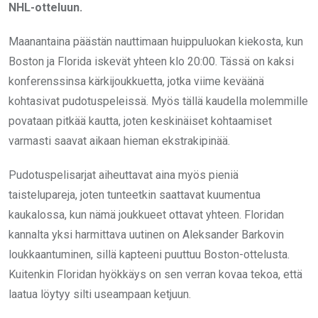
NHL-otteluun.
Maanantaina päästän nauttimaan huippuluokan kiekosta, kun
Boston ja Florida iskevät yhteen klo 20:00. Tässä on kaksi
konferenssinsa kärkijoukkuetta, jotka viime keväänä
kohtasivat pudotuspeleissä. Myös tällä kaudella molemmille
povataan pitkää kautta, joten keskinäiset kohtaamiset
varmasti saavat aikaan hieman ekstrakipinää.
Pudotuspelisarjat aiheuttavat aina myös pieniä
taistelupareja, joten tunteetkin saattavat kuumentua
kaukalossa, kun nämä joukkueet ottavat yhteen. Floridan
kannalta yksi harmittava uutinen on Aleksander Barkovin
loukkaantuminen, sillä kapteeni puuttuu Boston-ottelusta.
Kuitenkin Floridan hyökkäys on sen verran kovaa tekoa, että
laatua löytyy silti useampaan ketjuun.