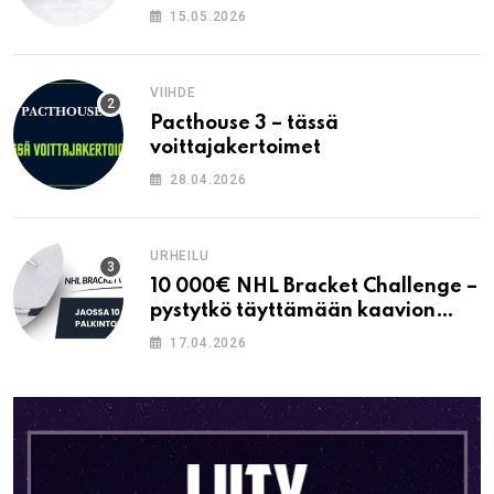
15.05.2026
VIIHDE
Pacthouse 3 – tässä
voittajakertoimet
28.04.2026
URHEILU
10 000€ NHL Bracket Challenge –
pystytkö täyttämään kaavion
oikein?
17.04.2026