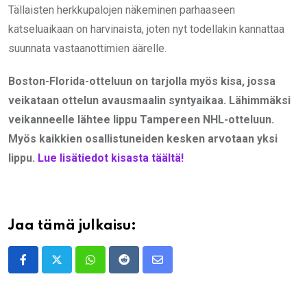
Tällaisten herkkupalojen näkeminen parhaaseen
katseluaikaan on harvinaista, joten nyt todellakin kannattaa
suunnata vastaanottimien äärelle.
Boston-Florida-otteluun on tarjolla myös kisa, jossa
veikataan ottelun avausmaalin syntyaikaa. Lähimmäksi
veikanneelle lähtee lippu Tampereen NHL-otteluun.
Myös kaikkien osallistuneiden kesken arvotaan yksi
lippu.
Lue lisätiedot kisasta täältä!
Jaa tämä julkaisu:
Whatsapp
Reddit
Share
via
Email