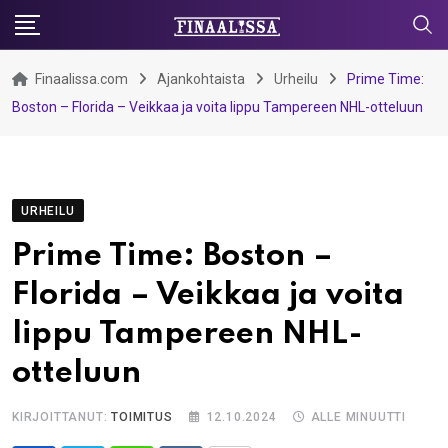
Skip
to
content
Finaalissa.com
Ajankohtaista
Urheilu
Prime Time:
Boston – Florida – Veikkaa ja voita lippu Tampereen NHL-otteluun
URHEILU
Prime Time: Boston –
Florida – Veikkaa ja voita
lippu Tampereen NHL-
otteluun
KIRJOITTANUT:
TOIMITUS
12.10.2024
ALLE MINUUTTI