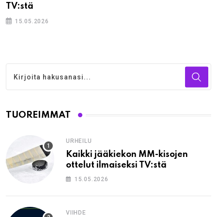
TV:stä
15.05.2026
TUOREIMMAT
URHEILU
Kaikki jääkiekon MM-kisojen
ottelut ilmaiseksi TV:stä
15.05.2026
VIIHDE