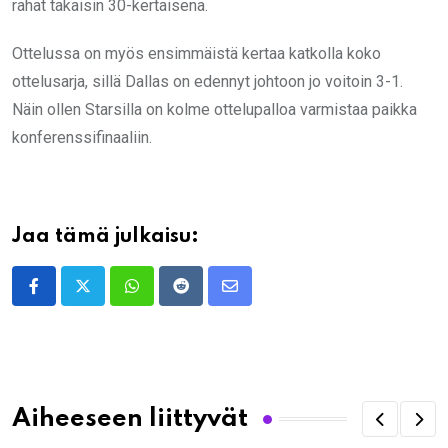
rahat takaisin 30-kertaisena.
Ottelussa on myös ensimmäistä kertaa katkolla koko
ottelusarja, sillä Dallas on edennyt johtoon jo voitoin 3-1.
Näin ollen Starsilla on kolme ottelupalloa varmistaa paikka
konferenssifinaaliin.
Jaa tämä julkaisu:
Whatsapp
Reddit
Share
via
Email
Aiheeseen liittyvät