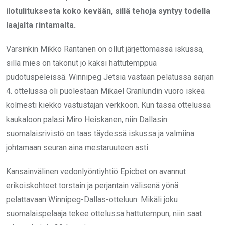
ilotulituksesta koko kevään, sillä tehoja syntyy todella
laajalta rintamalta.
Varsinkin Mikko Rantanen on ollut järjettömässä iskussa,
sillä mies on takonut jo kaksi hattutemppua
pudotuspeleissä. Winnipeg Jetsiä vastaan pelatussa sarjan
4. ottelussa oli puolestaan Mikael Granlundin vuoro iskeä
kolmesti kiekko vastustajan verkkoon. Kun tässä ottelussa
kaukaloon palasi Miro Heiskanen, niin Dallasin
suomalaisrivistö on taas täydessä iskussa ja valmiina
johtamaan seuran aina mestaruuteen asti.
Kansainvälinen vedonlyöntiyhtiö Epicbet on avannut
erikoiskohteet torstain ja perjantain välisenä yönä
pelattavaan Winnipeg-Dallas-otteluun. Mikäli joku
suomalaispelaaja tekee ottelussa hattutempun, niin saat