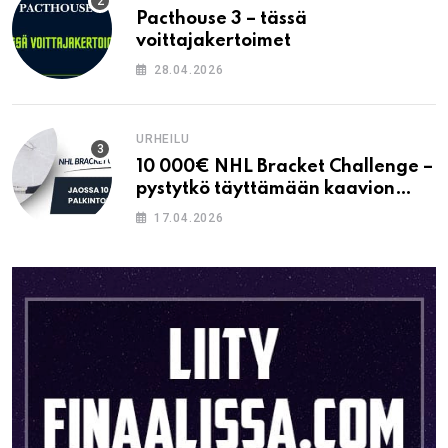
Pacthouse 3 – tässä
voittajakertoimet
28.04.2026
URHEILU
10 000€ NHL Bracket Challenge –
pystytkö täyttämään kaavion
oikein?
17.04.2026