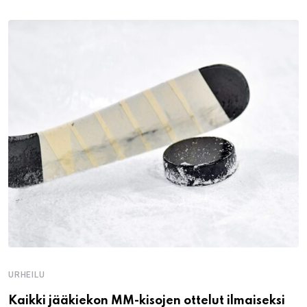
URHEILU
Kaikki jääkiekon MM-kisojen ottelut ilmaiseksi