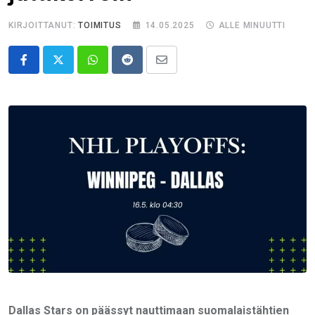
KIRJOITTANUT:
TOIMITUS
14.05.2025
ALLE MINUUTTI
Whatsapp
Reddit
Share
via
Email
Dallas Stars on päässyt nauttimaan suomalaistähtien