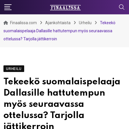
Skip
to
content
Finaalissa.com
Ajankohtaista
Urheilu
Tekeekö
suomalaispelaaja Dallasille hattutempun myös seuraavassa
ottelussa? Tarjolla jättikerroin
URHEILU
Tekeekö suomalaispelaaja
Dallasille hattutempun
myös seuraavassa
ottelussa? Tarjolla
jättikerroin