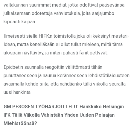
valtakunnan suurimmat mediat, jotka odottivat pääsevänsä
julkaisemaan odotettuja vahvistuksia, joita sarjajumbo
kipeästi kaipaa.
Ilmeisesti siellä HIFK:n toimistolla joku oli keksinyt mestari-
idean, mutta kenelläkään ei ollut tullut mieleen, miltä tämä
ulospäin näyttäytyy, ja miten pahasti fanit pettyvät.
Epicbetin suunnalla reagoitiin välittömästi tähän
puhuttaneeseen ja naurua keränneeseen lehdistötilaisuuteen
avaamalla kohde siitä, että nähdäänkö tällä viikolla seuralta
uusi hankinta.
GM PESOSEN TYÖHARJOITTELU: Hankkiiko Helsingin
IFK Tällä Viikolla Vähintään Yhden Uuden Pelaajan
Miehistöönsä?