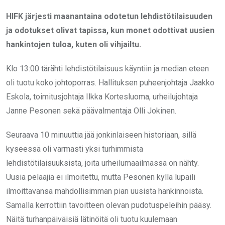
HIFK järjesti maanantaina odotetun lehdistötilaisuuden
ja odotukset olivat tapissa, kun monet odottivat uusien
hankintojen tuloa, kuten oli vihjailtu.
Klo 13:00 tärähti lehdistötilaisuus käyntiin ja median eteen
oli tuotu koko johtoporras. Hallituksen puheenjohtaja Jaakko
Eskola, toimitusjohtaja Ilkka Kortesluoma, urheilujohtaja
Janne Pesonen sekä päävalmentaja Olli Jokinen.
Seuraava 10 minuuttia jää jonkinlaiseen historiaan, sillä
kyseessä oli varmasti yksi turhimmista
lehdistötilaisuuksista, joita urheilumaailmassa on nähty.
Uusia pelaajia ei ilmoitettu, mutta Pesonen kyllä lupaili
ilmoittavansa mahdollisimman pian uusista hankinnoista.
Samalla kerrottiin tavoitteen olevan pudotuspeleihin pääsy.
Näitä turhanpäiväisiä lätinöitä oli tuotu kuulemaan