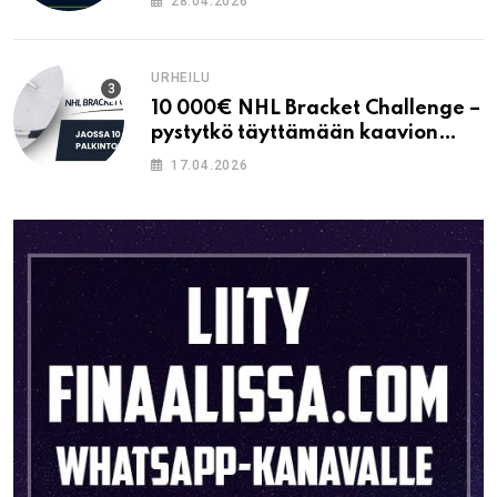
28.04.2026
URHEILU
10 000€ NHL Bracket Challenge –
pystytkö täyttämään kaavion
oikein?
17.04.2026