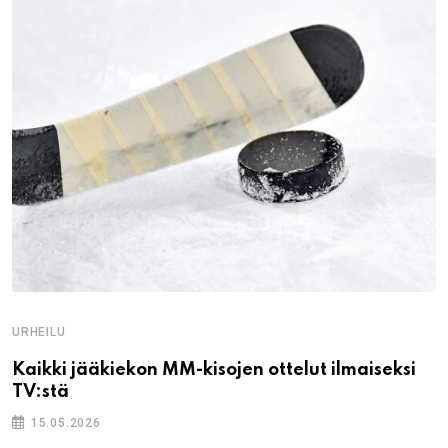
URHEILU
Kaikki jääkiekon MM-kisojen ottelut ilmaiseksi
TV:stä
15.05.2026