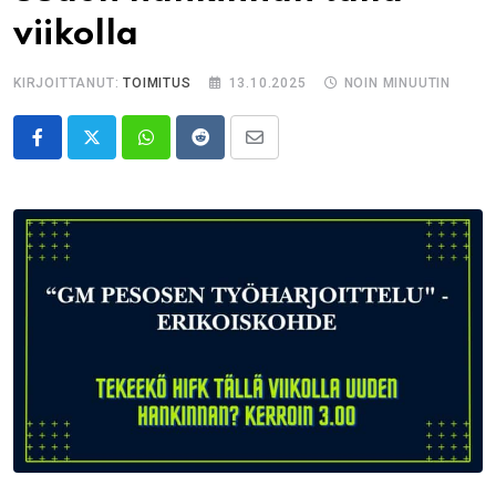
viikolla
KIRJOITTANUT:
TOIMITUS
13.10.2025
NOIN MINUUTIN
Whatsapp
Reddit
Share
via
Email