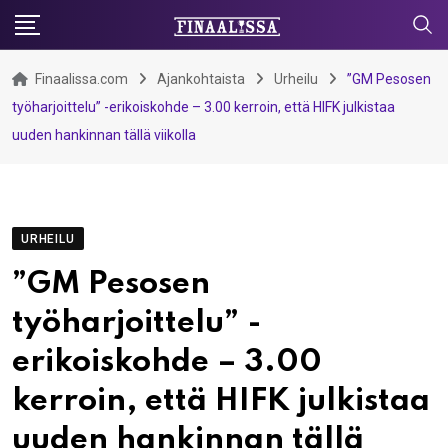
Skip
to
content
Finaalissa.com
Ajankohtaista
Urheilu
”GM Pesosen
työharjoittelu” -erikoiskohde – 3.00 kerroin, että HIFK julkistaa
uuden hankinnan tällä viikolla
URHEILU
”GM Pesosen
työharjoittelu” -
erikoiskohde – 3.00
kerroin, että HIFK julkistaa
uuden hankinnan tällä