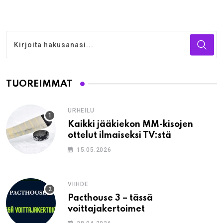
TUOREIMMAT
URHEILU
Kaikki jääkiekon MM-kisojen
ottelut ilmaiseksi TV:stä
15.05.2026
VIIHDE
Pacthouse 3 – tässä
voittajakertoimet