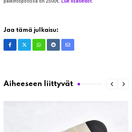
palkintopotissa on 2500€.
Lue lisätiedot.
Jaa tämä julkaisu:
Whatsapp
Reddit
Share
via
Email
Aiheeseen liittyvät