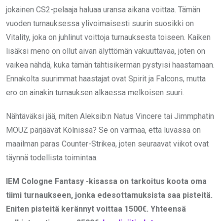
jokainen CS2-pelaaja haluaa uransa aikana voittaa. Tämän
vuoden turnauksessa ylivoimaisesti suurin suosikki on
Vitality, joka on juhlinut voittoja turnauksesta toiseen. Kaiken
lisäksi meno on ollut aivan älyttömän vakuuttavaa, joten on
vaikea nähdä, kuka tämän tähtisikermän pystyisi haastamaan.
Ennakolta suurimmat haastajat ovat Spirit ja Falcons, mutta
ero on ainakin turnauksen alkaessa melkoisen suuri.
Nähtäväksi jää, miten Aleksib:n Natus Vincere tai Jimmphatin
MOUZ pärjäävät Kölnissä? Se on varmaa, että luvassa on
maailman paras Counter-Strikea, joten seuraavat viikot ovat
täynnä todellista toimintaa.
IEM Cologne Fantasy -kisassa on tarkoitus koota oma
tiimi turnaukseen, jonka edesottamuksista saa pisteitä.
Eniten pisteitä kerännyt voittaa 1500€. Yhteensä