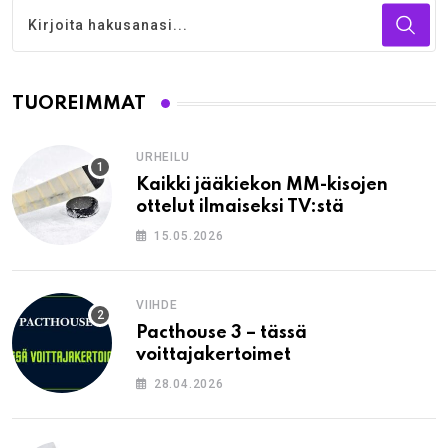
TUOREIMMAT
URHEILU
Kaikki jääkiekon MM-kisojen
ottelut ilmaiseksi TV:stä
15.05.2026
VIIHDE
Pacthouse 3 – tässä
voittajakertoimet
28.04.2026