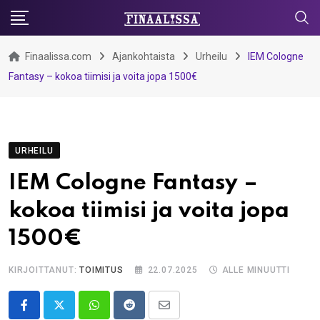
Skip
to
content
Finaalissa.com
Ajankohtaista
Urheilu
IEM Cologne
Fantasy – kokoa tiimisi ja voita jopa 1500€
URHEILU
IEM Cologne Fantasy –
kokoa tiimisi ja voita jopa
1500€
KIRJOITTANUT:
TOIMITUS
22.07.2025
ALLE MINUUTTI
Whatsapp
Reddit
Share