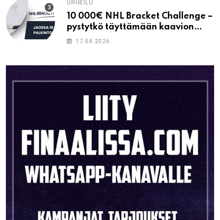
URHEILU
10 000€ NHL Bracket Challenge –
pystytkö täyttämään kaavion
oikein?
17.04.2026