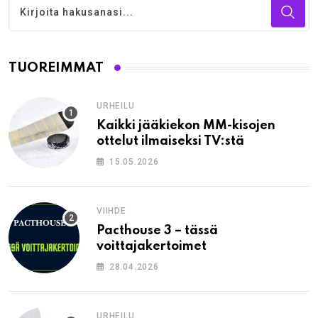
TUOREIMMAT
URHEILU
Kaikki jääkiekon MM-kisojen
ottelut ilmaiseksi TV:stä
15.05.2026
VIIHDE
Pacthouse 3 – tässä
voittajakertoimet
28.04.2026
URHEILU