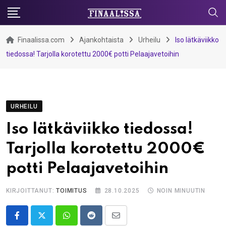
Skip
to
content
Finaalissa.com
Ajankohtaista
Urheilu
Iso lätkäviikko
tiedossa! Tarjolla korotettu 2000€ potti Pelaajavetoihin
URHEILU
Iso lätkäviikko tiedossa!
Tarjolla korotettu 2000€
potti Pelaajavetoihin
KIRJOITTANUT:
TOIMITUS
28.10.2025
NOIN MINUUTIN
Whatsapp
Reddit
Share