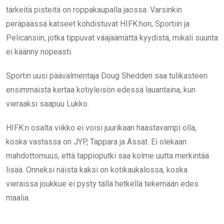
tärkeitä pisteitä on roppakaupalla jaossa. Varsinkin
peräpäässä katseet kohdistuvat HIFK:hon, Sportiin ja
Pelicansiin, jotka tippuvat vääjäämättä kyydistä, mikäli suunta
ei käänny nopeasti.
Sportin uusi päävalmentaja Doug Shedden saa tulikasteen
ensimmäistä kertaa kotiyleisön edessä lauantaina, kun
vieraaksi saapuu Lukko.
HIFK:n osalta viikko ei voisi juurikaan haastavampi olla,
koska vastassa on JYP, Tappara ja Ässät. Ei olekaan
mahdottomuus, että tappioputki saa kolme uutta merkintää
lisää. Onneksi näistä kaksi on kotikaukalossa, koska
vieraissa joukkue ei pysty tällä hetkellä tekemään edes
maalia.