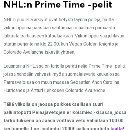
NHL:n Prime Time -pelit
NHL:n puolella arkiyöt ovat tietysti täynnä pelejä, mutta
viikonloppuna päästään nauttimaan maailman parhaasta
lätkästä parhaaseen katseluaikaan. Viikonloppu saa juhlavan
startin perjantaina klo 22:00, kun Vegas Golden Knights ja
Colorado Avalanche iskevät yhteen.
Lauantaina NHL:ssä on tarjolla peräti neljä Prime Time -peliä,
joissa nähdään vahvasti myös suomalaisväriä kaukalossa.
Parrasvaloissa on muun muassa Sebastian Ahon Carolina
Hurricanes ja Artturi Lehkosen Colorado Avalanche.
Tällä viikolla on jaossa poikkeuksellisen suuri
palkintopotti Pelaajavetojen erikoismies -kisassa, jossa
tarkoituksena on saada voittava veto vähintään 100.00
kertoimella. Lue lisätiedot 2000€ palkintopotista
täältä!