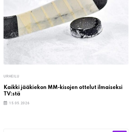
URHEILU
Kaikki jääkiekon MM-kisojen ottelut ilmaiseksi
TV:stä
15.05.2026