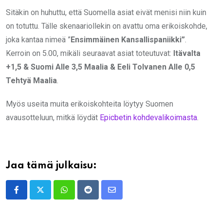
Sitäkin on huhuttu, että Suomella asiat eivät menisi niin kuin
on totuttu. Tälle skenaariollekin on avattu oma erikoiskohde,
joka kantaa nimeä ”
Ensimmäinen Kansallispaniikki”
.
Kerroin on 5.00, mikäli seuraavat asiat toteutuvat:
Itävalta
+1,5 & Suomi Alle 3,5 Maalia & Eeli Tolvanen Alle 0,5
Tehtyä Maalia
.
Myös useita muita erikoiskohteita löytyy Suomen
avausotteluun, mitkä löydät
Epicbetin kohdevalikoimasta
.
Jaa tämä julkaisu:
Whatsapp
Reddit
Share
via