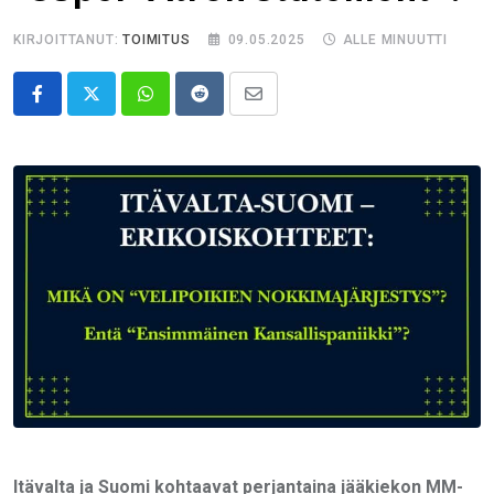
KIRJOITTANUT:
TOIMITUS
09.05.2025
ALLE MINUUTTI
Whatsapp
Reddit
Share
via
Email
Itävalta ja Suomi kohtaavat perjantaina jääkiekon MM-