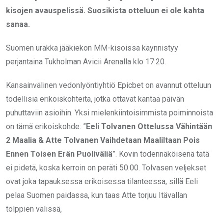
kisojen avauspelissä. Suosikista otteluun ei ole kahta
sanaa.
Suomen urakka jääkiekon MM-kisoissa käynnistyy
perjantaina Tukholman Avicii Arenalla klo 17:20.
Kansainvälinen vedonlyöntiyhtiö Epicbet on avannut otteluun
todellisia erikoiskohteita, jotka ottavat kantaa päivän
puhuttaviin asioihin. Yksi mielenkiintoisimmista poiminnoista
on tämä erikoiskohde: ”
Eeli Tolvanen Ottelussa Vähintään
2 Maalia & Atte Tolvanen Vaihdetaan Maaliltaan Pois
Ennen Toisen Erän Puoliväliä
”. Kovin todennäköisenä tätä
ei pidetä, koska kerroin on peräti 50.00. Tolvasen veljekset
ovat joka tapauksessa erikoisessa tilanteessa, sillä Eeli
pelaa Suomen paidassa, kun taas Atte torjuu Itävallan
tolppien välissä,