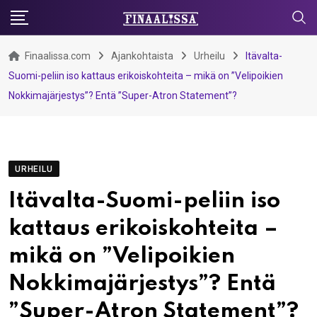
Skip
to
content
Finaalissa.com
Ajankohtaista
Urheilu
Itävalta-
Suomi-peliin iso kattaus erikoiskohteita – mikä on ”Velipoikien
Nokkimajärjestys”? Entä ”Super-Atron Statement”?
URHEILU
Itävalta-Suomi-peliin iso
kattaus erikoiskohteita –
mikä on ”Velipoikien
Nokkimajärjestys”? Entä
”Super-Atron Statement”?