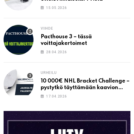
15.05.2026
VIIHDE
Pacthouse 3 – tässä
voittajakertoimet
28.04.2026
URHEILU
10 000€ NHL Bracket Challenge –
pystytkö täyttämään kaavion
oikein?
17.04.2026