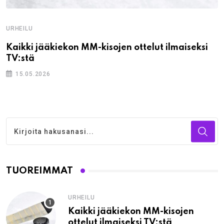
URHEILU
Kaikki jääkiekon MM-kisojen ottelut ilmaiseksi
TV:stä
15.05.2026
TUOREIMMAT
URHEILU
Kaikki jääkiekon MM-kisojen
ottelut ilmaiseksi TV:stä