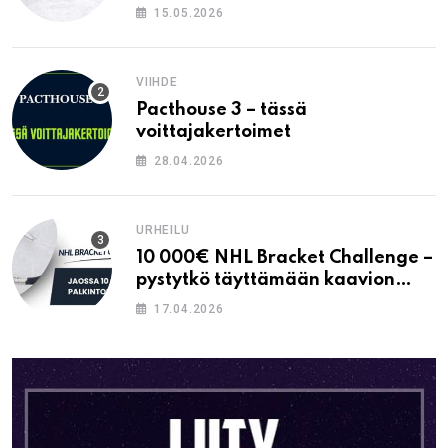
15.05.2026
VIIHDE
Pacthouse 3 – tässä
voittajakertoimet
28.04.2026
URHEILU
10 000€ NHL Bracket Challenge –
pystytkö täyttämään kaavion
oikein?
17.04.2026