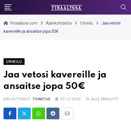
Skip
to
content
Finaalissa.com
Ajankohtaista
Urheilu
Jaa vetosi
kavereille ja ansaitse jopa 50€
URHEILU
Jaa vetosi kavereille ja
ansaitse jopa 50€
KIRJOITTANUT:
TOIMITUS
07.12.2025
ALLE MINUUTTI
Whatsapp
Reddit
Share
via