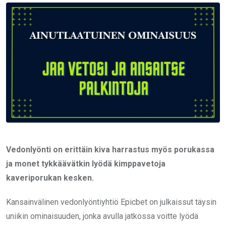
Email
Vedonlyönti on erittäin kiva harrastus myös porukassa
ja monet tykkäävätkin lyödä kimppavetoja
kaveriporukan kesken.
Kansainvälinen vedonlyöntiyhtiö Epicbet on julkaissut täysin
uniikin ominaisuuden, jonka avulla jatkossa voitte lyödä