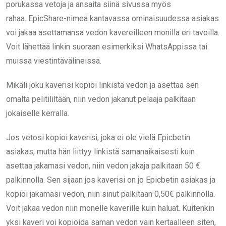
porukassa vetoja ja ansaita siinä sivussa myös
rahaa. EpicShare-nimeä kantavassa ominaisuudessa asiakas
voi jakaa asettamansa vedon kavereilleen monilla eri tavoilla.
Voit lähettää linkin suoraan esimerkiksi WhatsAppissa tai
muissa viestintävälineissä.
Mikäli joku kaverisi kopioi linkistä vedon ja asettaa sen
omalta pelitililtään, niin vedon jakanut pelaaja palkitaan
jokaiselle kerralla.
Jos vetosi kopioi kaverisi, joka ei ole vielä Epicbetin
asiakas, mutta hän liittyy linkistä samanaikaisesti kuin
asettaa jakamasi vedon, niin vedon jakaja palkitaan 50 €
palkinnolla. Sen sijaan jos kaverisi on jo Epicbetin asiakas ja
kopioi jakamasi vedon, niin sinut palkitaan 0,50€ palkinnolla.
Voit jakaa vedon niin monelle kaverille kuin haluat. Kuitenkin
yksi kaveri voi kopioida saman vedon vain kertaalleen siten,