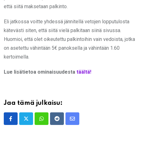
että siitä maksetaan palkinto.
Eli jatkossa voitte yhdessä jännitellä vetojen lopputulosta
kätevästi siten, että siitä vielä palkitaan siinä sivussa.
Huomioi, että olet oikeutettu palkintoihin vain vedoista, jotka
on asetettu vähintään 5€ panoksella ja vähintään 1.60
kertoimella.
Lue lisätietoa ominaisuudesta
täältä!
Jaa tämä julkaisu:
Whatsapp
Reddit
Share
via
Email